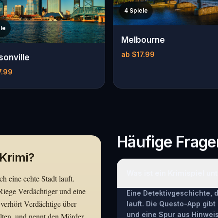
4 Spiele
le
Melbourne
ab $17.99
sonville
7.99
Häufige Frage
 Krimi?
Was ist ein Krimispiel u
ch eine echte Stadt lauft.
Riege Verdächtiger und eine
Eine Detektivgeschichte, d
 verhört Verdächtige über
lauft. Die Questo-App gib
und eine Spur aus Hinweise
lten, und nennt den Mörder.