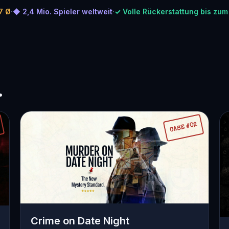
7 Ø
·
◆ 2,4 Mio. Spieler weltweit
·
✓ Volle Rückerstattung bis zum
.
CASE #02
Crime on Date Night