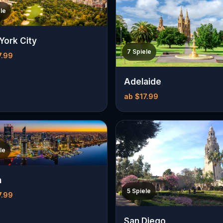
le
York City
7 Spiele
7.99
Adelaide
ab $17.99
le
h
5 Spiele
7.99
San Diego