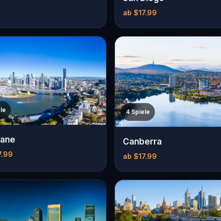
ab $17.99
le
4 Spiele
bane
Canberra
7.99
ab $17.99