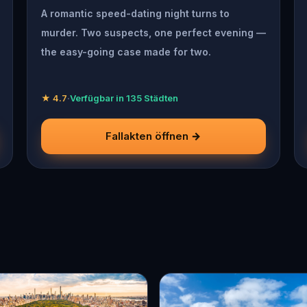
A romantic speed-dating night turns to
murder. Two suspects, one perfect evening —
the easy-going case made for two.
★ 4.7
·
Verfügbar in 135 Städten
Fallakten öffnen →