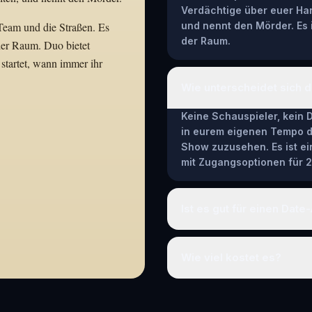
Verdächtige über euer Han
 Team und die Straßen. Es
und nennt den Mörder. Es i
der Raum.
 der Raum. Duo bietet
 startet, wann immer ihr
Wie unterscheidet sich 
Keine Schauspieler, kein 
in eurem eigenen Tempo dur
Show zuzusehen. Es ist ei
mit Zugangsoptionen für 2
Ist es gut für einen Dat
Wie viel kostet es?