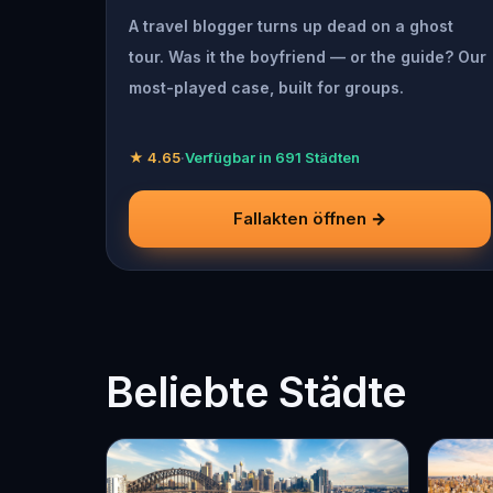
A travel blogger turns up dead on a ghost
tour. Was it the boyfriend — or the guide? Our
most-played case, built for groups.
★ 4.65
·
Verfügbar in 691 Städten
Fallakten öffnen →
Beliebte Städte