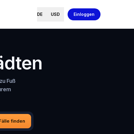
DE
USD
Einloggen
tädten
zu Fuß
eurem
Fälle finden