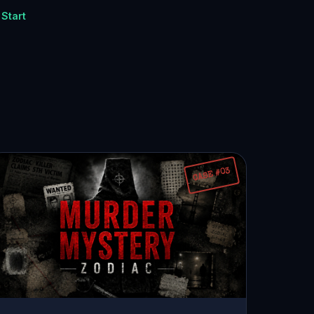
 Start
CASE #03