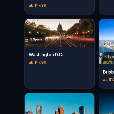
ab $17.99
5 Spiele
Washington D.C.
4 Spie
ab $17.99
Bris
ab $1