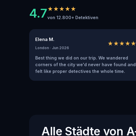
4.7
★★★★★
von 12.800+ Detektiven
Elena M.
★★★★
London · Jun 2026
Best thing we did on our trip. We wandered
corners of the city we'd never have found and
felt like proper detectives the whole time.
Alle Städte von 