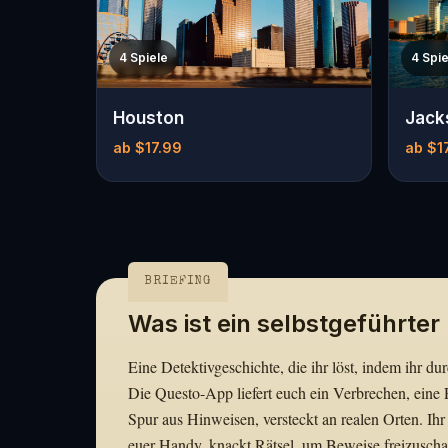
4 Spiele
4 Spie
Houston
Jack
ab $17.99
ab $1
BRIEFING
Was ist ein selbstgeführter
Eine Detektivgeschichte, die ihr löst, indem ihr dur
Die Questo-App liefert euch ein Verbrechen, eine 
Spur aus Hinweisen, versteckt an realen Orten. Ihr
euer Handy, knackt Rätsel, um Beweise freizuscha