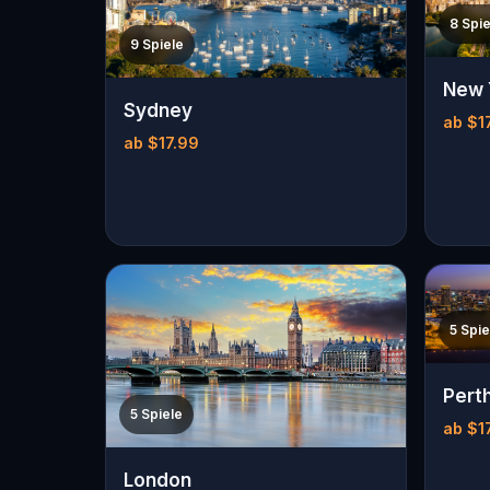
8 Spie
9 Spiele
New 
Sydney
ab $1
ab $17.99
5 Spie
Pert
5 Spiele
ab $1
London