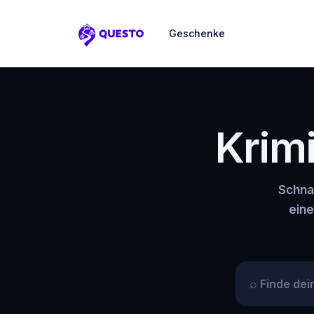
Geschenke
Questo
Krimi
Schna
eine
⌕