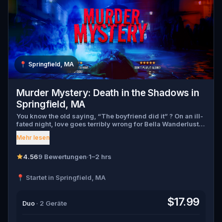
📍
Springfield, MA
Murder Mystery: Death in the Shadows in
Springfield, MA
You know the old saying, “The boyfriend did it” ? On an ill-
fated night, love goes terribly wrong for Bella Wanderlust
and Walter Bridges . Bella, a famous travel blogger, was
Mehr lesen
found dead during a ghost tour led by the theatrical Percy
Shadows . Now, it’s up to you to uncover the truth. Was it
Walter, the obsessed boyfriend? Percy, the ghost tour
4.56
9 Bewertungen
·
1–2 hrs
guide with a flair for the dramatic? Or is someone else
hiding in the shadows? 🔎 Gather clues, interrogate
📍 Startet in Springfield, MA
suspects, and expose the real murderer before they strike
again. Make sure to have your pen and paper ready to jot
down all the crucial evidence.
$17.99
Duo
· 2 Geräte