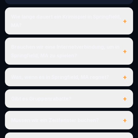
Wie lange dauert ein Krimispiel in Springfield,
+
MA?
Brauchen wir eine Internetverbindung, um in
+
Springfield, MA zu spielen?
+
Was, wenn es in Springfield, MA regnet?
+
Gibt es Gruppenrabatte?
+
Müssen wir ein Zeitfenster buchen?