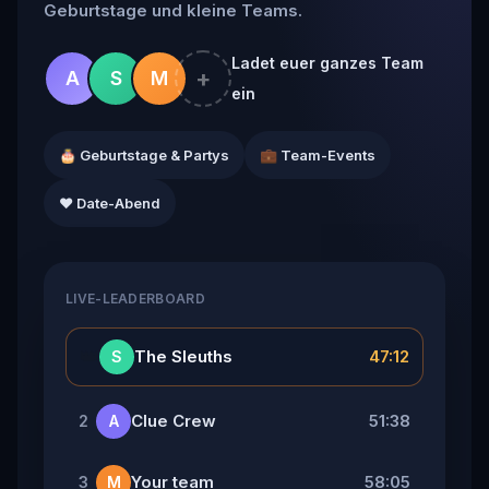
Geburtstage und kleine Teams.
Ladet euer ganzes Team
+
A
S
M
ein
🎂 Geburtstage & Partys
💼 Team-Events
❤️ Date-Abend
LIVE-LEADERBOARD
👑
The Sleuths
47:12
S
Clue Crew
51:38
2
A
Your team
58:05
3
M