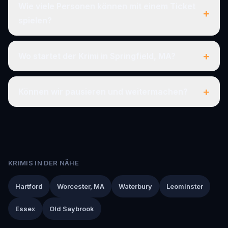
Wie viele Personen können mit einem Ticket
+
spielen?
+
Wo startet der Krimi in Springfield, MA?
+
Können wir pausieren und weitermachen?
KRIMIS IN DER NÄHE
Hartford
Worcester, MA
Waterbury
Leominster
Essex
Old Saybrook