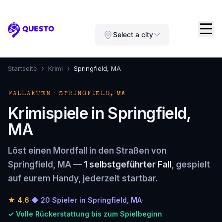
Questo
Select a city
›
›
Startseite
Krimi
Springfield, MA
FALLAKTEN · SPRINGFIELD, MA
Krimispiele in Springfield,
MA
Löst einen Mordfall in den Straßen von
Springfield, MA —
1 selbstgeführter Fall
, gespielt
auf eurem Handy, jederzeit startbar.
★
4.6
·
◆ 20 Spieler in Springfield, MA
·
✓ Volle Rückerstattung bis zum Spielbeginn