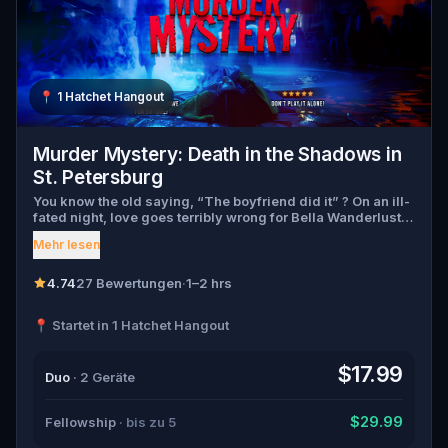
📍
1 Hatchet Hangout
Murder Mystery: Death in the Shadows in
St. Petersburg
You know the old saying, “The boyfriend did it” ? On an ill-
fated night, love goes terribly wrong for Bella Wanderlust
and Walter Bridges . Bella, a famous travel blogger, was
Mehr lesen
found dead during a ghost tour led by the theatrical Percy
Shadows . Now, it’s up to you to uncover the truth. Was it
Walter, the obsessed boyfriend? Percy, the ghost tour
4.74
27 Bewertungen
·
1–2 hrs
guide with a flair for the dramatic? Or is someone else
hiding in the shadows? 🔎 Gather clues, interrogate
📍 Startet in 1 Hatchet Hangout
suspects, and expose the real murderer before they strike
again. Make sure to have your pen and paper ready to jot
down all the crucial evidence.
$17.99
Duo
· 2 Geräte
$29.99
Fellowship
· bis zu 5