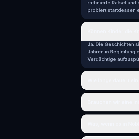
raffinierte Rätsel und
probiert stattdessen e
Können Kinder die Kri
Ja. Die Geschichten si
Jahren in Begleitung
Verdächtige aufzuspür
Wie lange dauert ein 
Brauchen wir eine In
Was, wenn es in Nobl