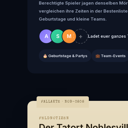
Berechtigte Spieler jagen denselben Mör
vergleichen ihre Zeiten in der Bestenliste 
Geburtstage und kleine Teams.
+
A
S
M
Ladet euer ganzes 
🎂 Geburtstage & Partys
💼 Team-Events
FALLAKTE · NOB-0808
FELDNOTIZEN
Der Tatort Noblesvil