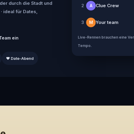
der durch die Stadt und
Clue Crew
2
A
· ideal für Dates,
Your team
3
M
Live-Rennen brauchen eine Verb
Team ein
Tempo.
❤️ Date-Abend
le