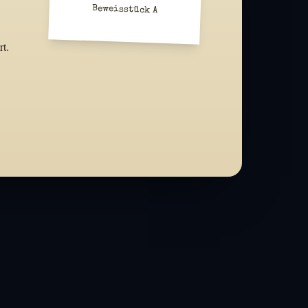
Beweisstück A
t.