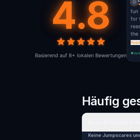
4.8
fun
for 
rea
the 
diff
Read
whi
Veri
Basierend auf 8+ lokalen Bewertungen
sen
Häufig ges
Ist ein Krimispiel in 
Keine Jumpscares und 