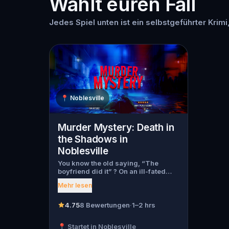
Wählt euren Fall
Jedes Spiel unten ist ein selbstgeführter Krimi,
📍
Noblesville
Murder Mystery: Death in
the Shadows in
Noblesville
You know the old saying, “The
boyfriend did it” ? On an ill-fated
night, love goes terribly wrong for
Mehr lesen
Bella Wanderlust and Walter Bridges
. Bella, a famous travel blogger, was
found dead during a ghost tour led
4.75
8 Bewertungen
·
1–2 hrs
by the theatrical Percy Shadows .
Now, it’s up to you to uncover the
📍 Startet in Noblesville
truth. Was it Walter, the obsessed