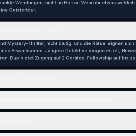
 dunkle Wendungen, nicht an Horror. Wenn ihr etwas wirklich
ine Geistertour.
mis in Noblesville spielen?
nd Mystery-Thriller, nicht blutig, und die Rätsel eignen sich
 eines Erwachsenen. Jüngere Detektive mögen es oft, Hinwe
en. Duo bietet Zugang auf 2 Geräten, Fellowship auf bis zu 
Krimispiel in Noblesville?
ternetverbindung, um in Noblesville zu spielen?
esville regnet?