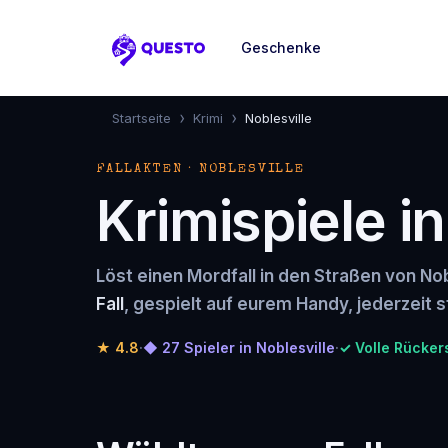
Geschenke
Questo
›
›
Startseite
Krimi
Noblesville
FALLAKTEN · NOBLESVILLE
Krimispiele in
Löst einen Mordfall in den Straßen von Nob
Fall
, gespielt auf eurem Handy, jederzeit s
★
4.8
·
◆ 27 Spieler in Noblesville
·
✓ Volle Rücker