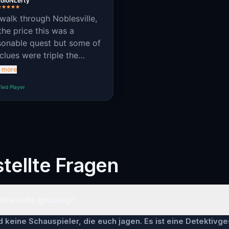
LoloNLerty
 walk through Noblesville,
the price this was a
sonable quest but some of
clues were triple the
iculty of previous ones
 more
ch doesn't make a lot of
fied Player
se
tellte Fragen
Noblesville gruselig?
keine Schauspieler, die euch jagen. Es ist eine Detektivge