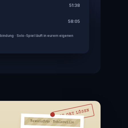
51:38
58:05
indung · Solo-Spiel läuft in eurem eigenen
VOR ORT LÖSEN
Beweisfoto · Noblesville