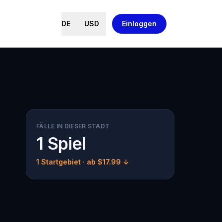
DE
USD
Einloggen
FÄLLE IN DIESER STADT
1 Spiel
1 Startgebiet
· ab $17.99 ↓