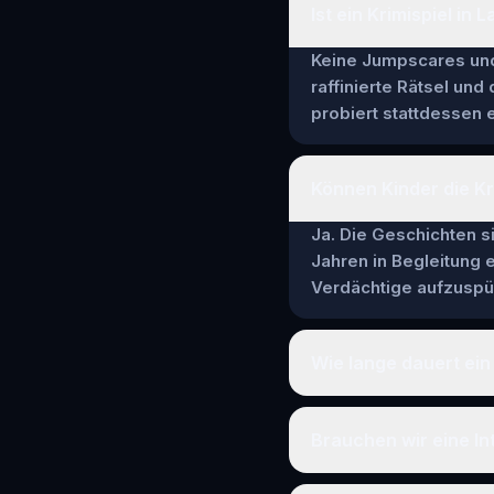
Ist ein Krimispiel in 
Keine Jumpscares und 
raffinierte Rätsel und
probiert stattdessen e
Können Kinder die Kri
Ja. Die Geschichten si
Jahren in Begleitung
Verdächtige aufzuspür
Wie lange dauert ein 
Brauchen wir eine In