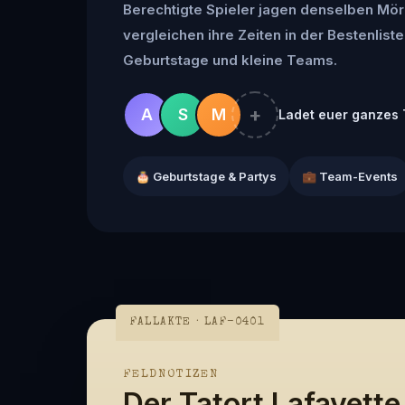
Berechtigte Spieler jagen denselben Mör
vergleichen ihre Zeiten in der Bestenliste 
Geburtstage und kleine Teams.
+
A
S
M
Ladet euer ganzes 
🎂 Geburtstage & Partys
💼 Team-Events
FALLAKTE · LAF-0401
FELDNOTIZEN
Der Tatort Lafayette,