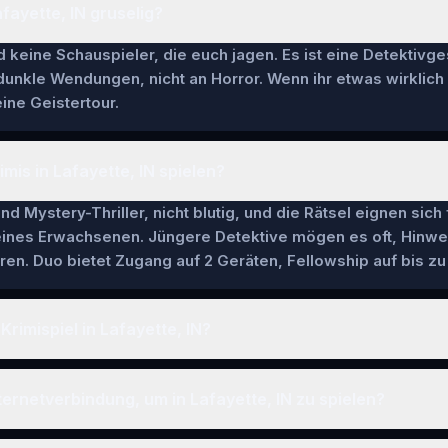
Lafayette, IN gruselig?
keine Schauspieler, die euch jagen. Es ist eine Detektivge
 dunkle Wendungen, nicht an Horror. Wenn ihr etwas wirklich
ine Geistertour.
mis in Lafayette, IN spielen?
nd Mystery-Thriller, nicht blutig, und die Rätsel eignen sich
 eines Erwachsenen. Jüngere Detektive mögen es oft, Hinwe
en. Duo bietet Zugang auf 2 Geräten, Fellowship auf bis zu 
Krimispiel in Lafayette, IN?
ternetverbindung, um in Lafayette, IN zu spielen?