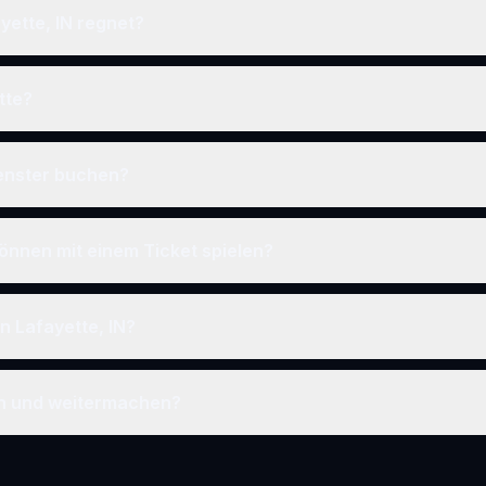
yette, IN regnet?
tte?
fenster buchen?
önnen mit einem Ticket spielen?
in Lafayette, IN?
en und weitermachen?