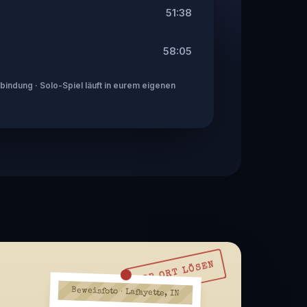
51:38
58:05
indung · Solo-Spiel läuft in eurem eigenen
VOR ORT LÖSEN
Beweisfoto · Lafayette, IN