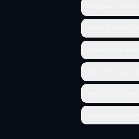
Was, wenn es in Lafa
Gibt es Gruppenraba
Müssen wir ein Zeit
Wie viele Personen k
Wo startet der Krimi 
Können wir pausier