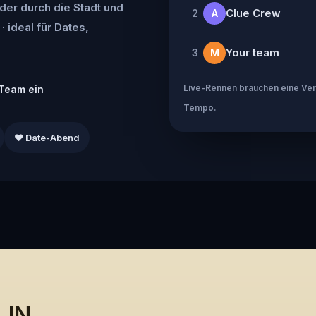
der durch die Stadt und
Clue Crew
2
A
· ideal für Dates,
Your team
3
M
Live-Rennen brauchen eine Verb
Team ein
Tempo.
❤️ Date-Abend
 IN