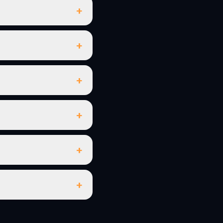
+
+
+
+
+
+