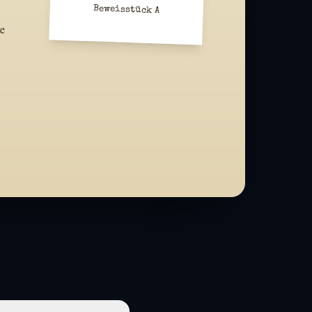
Beweisstück A
le