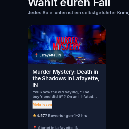
Wählt euren Fall
Jedes Spiel unten ist ein selbstgeführter Krimi,
📍
Lafayette, IN
Murder Mystery: Death in
the Shadows in Lafayette,
IN
You know the old saying, “The
boyfriend did it” ? On an ill-fated
night, love goes terribly wrong for
Mehr lesen
Bella Wanderlust and Walter Bridges
. Bella, a famous travel blogger, was
found dead during a ghost tour led
4.57
7 Bewertungen
·
1–2 hrs
by the theatrical Percy Shadows .
Now, it’s up to you to uncover the
📍 Startet in Lafayette, IN
truth. Was it Walter, the obsessed