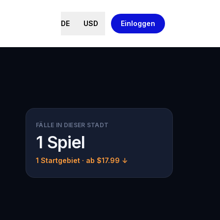
DE
USD
Einloggen
FÄLLE IN DIESER STADT
1 Spiel
1 Startgebiet
· ab $17.99 ↓