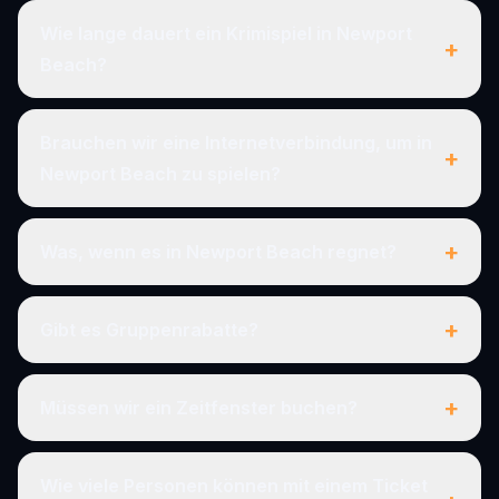
Wie lange dauert ein Krimispiel in Newport
+
Beach?
Brauchen wir eine Internetverbindung, um in
+
Newport Beach zu spielen?
+
Was, wenn es in Newport Beach regnet?
+
Gibt es Gruppenrabatte?
+
Müssen wir ein Zeitfenster buchen?
Wie viele Personen können mit einem Ticket