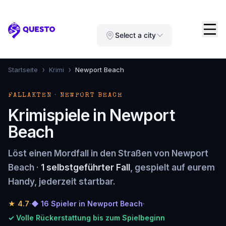
Questo
Select a city
›
›
Startseite
Krimi
Newport Beach
FALLAKTEN · NEWPORT BEACH
Krimispiele in Newport
Beach
Löst einen Mordfall in den Straßen von Newport
Beach ·
1 selbstgeführter Fall
, gespielt auf eurem
Handy, jederzeit startbar.
★
4.7
·
◆ 16 Spieler in Newport Beach
·
✓ Volle Rückerstattung bis zum Spielbeginn