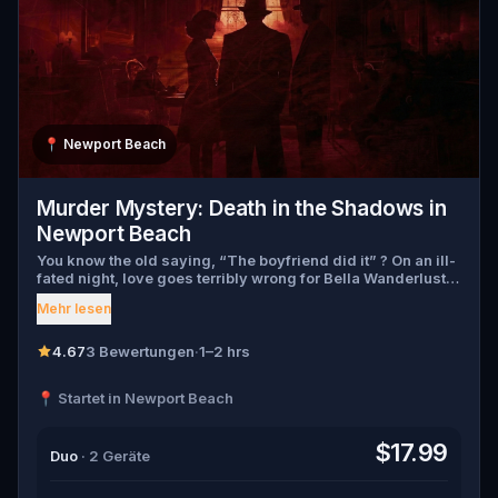
📍
Newport Beach
Murder Mystery: Death in the Shadows in
Newport Beach
You know the old saying, “The boyfriend did it” ? On an ill-
fated night, love goes terribly wrong for Bella Wanderlust
and Walter Bridges . Bella, a famous travel blogger, was
Mehr lesen
found dead during a ghost tour led by the theatrical Percy
Shadows . Now, it’s up to you to uncover the truth. Was it
Walter, the obsessed boyfriend? Percy, the ghost tour
4.67
3 Bewertungen
·
1–2 hrs
guide with a flair for the dramatic? Or is someone else
hiding in the shadows? 🔎 Gather clues, interrogate
📍 Startet in Newport Beach
suspects, and expose the real murderer before they strike
again. Make sure to have your pen and paper ready to jot
down all the crucial evidence.
$17.99
Duo
· 2 Geräte