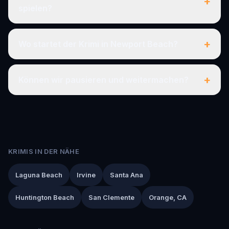
+
spielen?
+
Wo startet der Krimi in Newport Beach?
+
Können wir pausieren und weitermachen?
KRIMIS IN DER NÄHE
Laguna Beach
Irvine
Santa Ana
Huntington Beach
San Clemente
Orange, CA