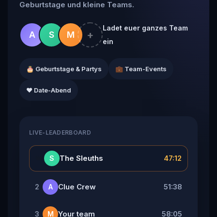
Geburtstage und kleine Teams.
Ladet euer ganzes Team
+
A
S
M
ein
🎂 Geburtstage & Partys
💼 Team-Events
❤️ Date-Abend
LIVE-LEADERBOARD
👑
The Sleuths
47:12
S
Clue Crew
51:38
2
A
Your team
58:05
3
M