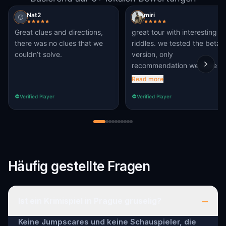
Nat2
miri
Great clues and directions,
great tour with interesting
there was no clues that we
riddles. we tested the beta
couldn’t solve.
version, only
recommendation we have is
to adapt the first few
Read more
chapters a bit so that this
Verified Player
Verified Player
quest is not overlapping wit
the other Prague alchemy
quest!
Häufig gestellte Fragen
–
Ist ein Krimispiel in Prague gruselig?
Keine Jumpscares und keine Schauspieler, die