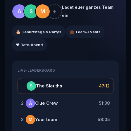
Ladet euer ganzes Team
+
A
S
M
ein
🎂 Geburtstage & Partys
💼 Team-Events
❤️ Date-Abend
LIVE-LEADERBOARD
👑
The Sleuths
47:12
S
Clue Crew
51:38
2
A
Your team
58:05
3
M