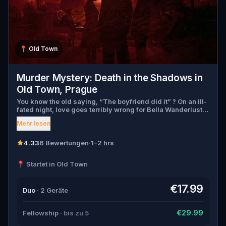
📍
Old Town
Murder Mystery: Death in the Shadows in
Old Town, Prague
You know the old saying, “The boyfriend did it” ? On an ill-
fated night, love goes terribly wrong for Bella Wanderlust
and Walter Bridges . Bella, a famous travel blogger, was
Mehr lesen
found dead during a ghost tour led by the theatrical Percy
Shadows . Now, it’s up to you to uncover the truth. Was it
Walter, the obsessed boyfriend? Percy, the ghost tour
4.33
6 Bewertungen
·
1–2 hrs
guide with a flair for the dramatic? Or is someone else
hiding in the shadows? 🔎 Gather clues, interrogate
📍 Startet in Old Town
suspects, and expose the real murderer before they strike
again. Make sure to have your pen and paper ready to jot
down all the crucial evidence.
€17.99
Duo
· 2 Geräte
€29.99
Fellowship
· bis zu 5