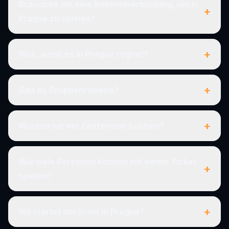
Brauchen wir eine Internetverbindung, um in
+
Prague zu spielen?
+
Was, wenn es in Prague regnet?
+
Gibt es Gruppenrabatte?
+
Müssen wir ein Zeitfenster buchen?
Wie viele Personen können mit einem Ticket
+
spielen?
+
Wo startet der Krimi in Prague?