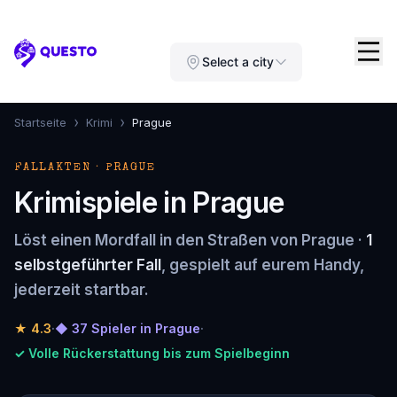
Questo
Select a city
›
›
Startseite
Krimi
Prague
FALLAKTEN · PRAGUE
Krimispiele in Prague
Löst einen Mordfall in den Straßen von Prague ·
1
selbstgeführter Fall
, gespielt auf eurem Handy,
jederzeit startbar.
★
4.3
·
◆ 37 Spieler in Prague
·
✓ Volle Rückerstattung bis zum Spielbeginn