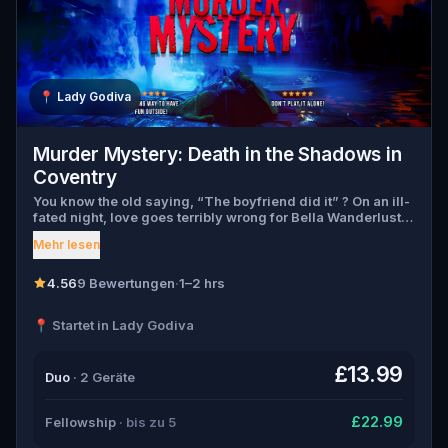
📍
Lady Godiva
Murder Mystery: Death in the Shadows in
Coventry
You know the old saying, “The boyfriend did it” ? On an ill-
fated night, love goes terribly wrong for Bella Wanderlust
and Walter Bridges . Bella, a famous travel blogger, was
Mehr lesen
found dead during a ghost tour led by the theatrical Percy
Shadows . Now, it’s up to you to uncover the truth. Was it
Walter, the obsessed boyfriend? Percy, the ghost tour
4.56
9 Bewertungen
·
1–2 hrs
guide with a flair for the dramatic? Or is someone else
hiding in the shadows? 🔎 Gather clues, interrogate
📍 Startet in Lady Godiva
suspects, and expose the real murderer before they strike
again. Make sure to have your pen and paper ready to jot
down all the crucial evidence.
£13.99
Duo
· 2 Geräte
£22.99
Fellowship
· bis zu 5