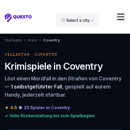
Questo
Select a city
›
›
Startseite
Krimi
Coventry
FALLAKTEN · COVENTRY
Krimispiele in Coventry
Löst einen Mordfall in den Straßen von Coventry
—
1 selbstgeführter Fall
, gespielt auf eurem
Handy, jederzeit startbar.
★
4.6
·
◆ 33 Spieler in Coventry
·
✓ Volle Rückerstattung bis zum Spielbeginn