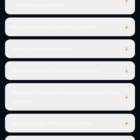
+
Coventry zu spielen?
+
Was, wenn es in Coventry regnet?
+
Gibt es Gruppenrabatte?
+
Müssen wir ein Zeitfenster buchen?
Wie viele Personen können mit einem Ticket
+
spielen?
+
Wo startet der Krimi in Coventry?