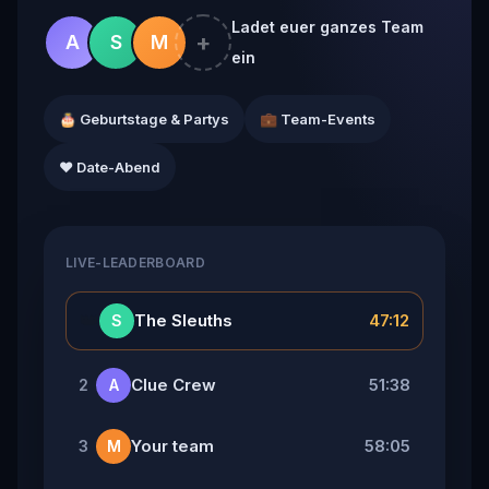
Ladet euer ganzes Team
+
A
S
M
ein
🎂 Geburtstage & Partys
💼 Team-Events
❤️ Date-Abend
LIVE-LEADERBOARD
👑
The Sleuths
47:12
S
Clue Crew
51:38
2
A
Your team
58:05
3
M