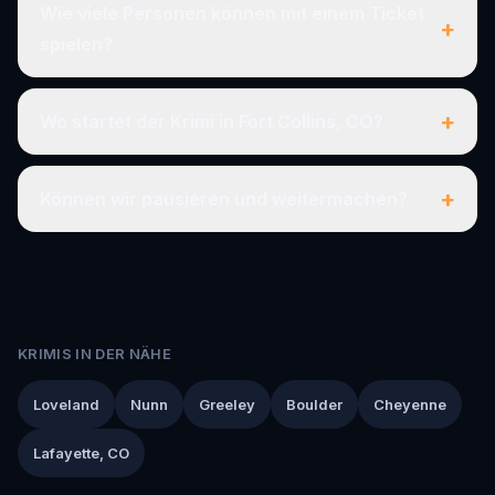
Wie viele Personen können mit einem Ticket
+
spielen?
+
Wo startet der Krimi in Fort Collins, CO?
+
Können wir pausieren und weitermachen?
KRIMIS IN DER NÄHE
Loveland
Nunn
Greeley
Boulder
Cheyenne
Lafayette, CO