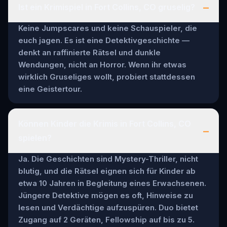
–
Ist ein Krimispiel in Fort Collins, CO gruselig?
Keine Jumpscares und keine Schauspieler, die
euch jagen. Es ist eine Detektivgeschichte —
denkt an raffinierte Rätsel und dunkle
Wendungen, nicht an Horror. Wenn ihr etwas
wirklich Gruseliges wollt, probiert stattdessen
eine Geistertour.
Können Kinder die Krimis in Fort Collins, CO
–
spielen?
Ja. Die Geschichten sind Mystery-Thriller, nicht
blutig, und die Rätsel eignen sich für Kinder ab
etwa 10 Jahren in Begleitung eines Erwachsenen.
Jüngere Detektive mögen es oft, Hinweise zu
lesen und Verdächtige aufzuspüren. Duo bietet
Zugang auf 2 Geräten, Fellowship auf bis zu 5.