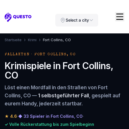
Questo
Select a city
›
›
Startseite
Krimi
Fort Collins, CO
FALLAKTEN · FORT COLLINS, CO
Krimispiele in Fort Collins,
CO
Löst einen Mordfall in den Straßen von Fort
Collins, CO —
1 selbstgeführter Fall
, gespielt auf
eurem Handy, jederzeit startbar.
★
4.6
·
◆ 33 Spieler in Fort Collins, CO
·
✓ Volle Rückerstattung bis zum Spielbeginn