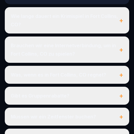
Wie lange dauert ein Krimispiel in Fort Collins,
+
CO?
Brauchen wir eine Internetverbindung, um in
+
Fort Collins, CO zu spielen?
+
Was, wenn es in Fort Collins, CO regnet?
+
Gibt es Gruppenrabatte?
+
Müssen wir ein Zeitfenster buchen?