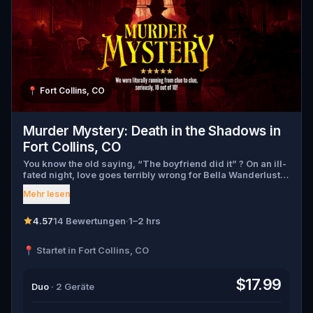
📍
Fort Collins, CO
Murder Mystery: Death in the Shadows in
Fort Collins, CO
You know the old saying, “The boyfriend did it” ? On an ill-
fated night, love goes terribly wrong for Bella Wanderlust
and Walter Bridges . Bella, a famous travel blogger, was
Mehr lesen
found dead during a ghost tour led by the theatrical Percy
Shadows . Now, it’s up to you to uncover the truth. Was it
Walter, the obsessed boyfriend? Percy, the ghost tour
4.57
14 Bewertungen
·
1–2 hrs
guide with a flair for the dramatic? Or is someone else
hiding in the shadows? 🔎 Gather clues, interrogate
📍 Startet in Fort Collins, CO
suspects, and expose the real murderer before they strike
again. Make sure to have your pen and paper ready to jot
down all the crucial evidence.
$17.99
Duo
· 2 Geräte