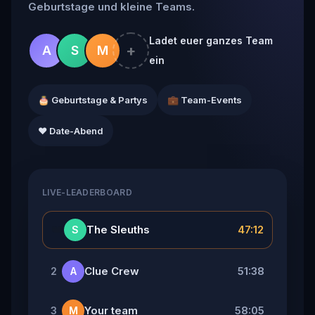
Geburtstage und kleine Teams.
Ladet euer ganzes Team
+
A
S
M
ein
🎂 Geburtstage & Partys
💼 Team-Events
❤️ Date-Abend
LIVE-LEADERBOARD
👑
The Sleuths
47:12
S
Clue Crew
51:38
2
A
Your team
58:05
3
M