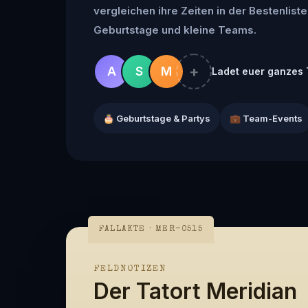
vergleichen ihre Zeiten in der Bestenliste 
Geburtstage und kleine Teams.
+
A
S
M
Ladet euer ganzes 
🎂 Geburtstage & Partys
💼 Team-Events
FALLAKTE · MER-0515
FELDNOTIZEN
Der Tatort Meridian