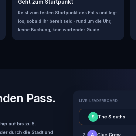
Geht zum Startpunkt
Reist zum festen Startpunkt des Falls und legt
los, sobald ihr bereit seid · rund um die Uhr,
keine Buchung, kein wartender Guide.
nden Pass.
LIVE-LEADERBOARD
👑
The Sleuths
S
ip auf bis zu 5.
der durch die Stadt und
Clue Crew
2
A