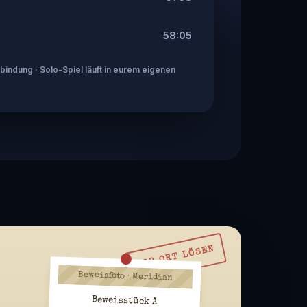
58:05
indung · Solo-Spiel läuft in eurem eigenen
VOR ORT LÖSEN
Beweisfoto · Meridian
Beweisstück A