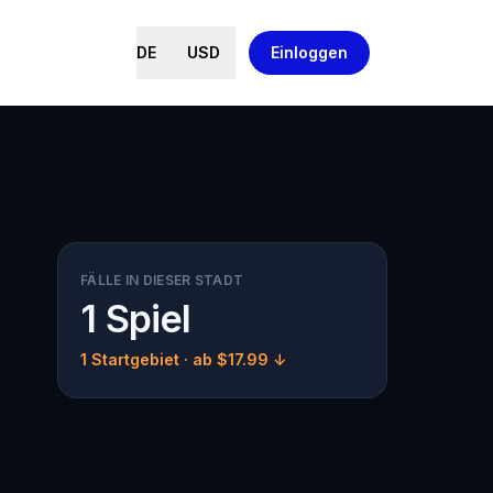
DE
USD
Einloggen
FÄLLE IN DIESER STADT
1 Spiel
1 Startgebiet
· ab $17.99 ↓