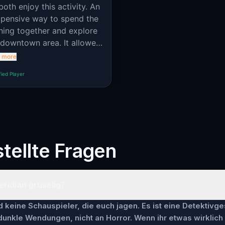
oth enjoy this activity. An
xpensive way to spend the
ning together and explore
 downtown area. It allowed
to spot some businesses we
 more
en’t even aware existed!
fied Player
ttedly, we were still
mped at the end and the
al killer was our third
ice.
tellte Fragen
Meridian gruselig?
keine Schauspieler, die euch jagen. Es ist eine Detektivge
 dunkle Wendungen, nicht an Horror. Wenn ihr etwas wirklich