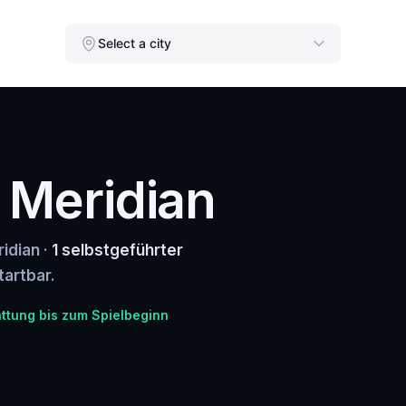
Select a city
n Meridian
idian ·
1 selbstgeführter
tartbar.
attung bis zum Spielbeginn