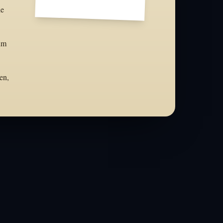
ie
aum
en,