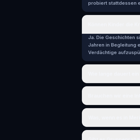
probiert stattdessen e
Können Kinder die Kr
Ja. Die Geschichten si
Jahren in Begleitung
Verdächtige aufzuspür
Wie lange dauert ein 
Brauchen wir eine In
Was, wenn es in Mer
Gibt es Gruppenraba