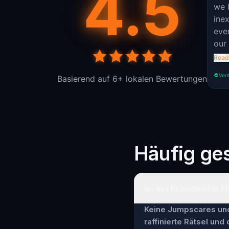
4.5
we b
ine
eve
our
us 
Read
wer
Veri
Basierend auf 6+ lokalen Bewertungen
Admi
stu
actu
cho
Häufig ges
Ist ein Krimispiel in 
Keine Jumpscares und 
raffinierte Rätsel und