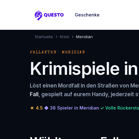
Geschenke
Questo
›
›
Startseite
Krimi
Meridian
FALLAKTEN · MERIDIAN
Krimispiele i
Löst einen Mordfall in den Straßen von Mer
Fall
, gespielt auf eurem Handy, jederzeit s
★
4.5
·
◆ 38 Spieler in Meridian
·
✓ Volle Rückerst