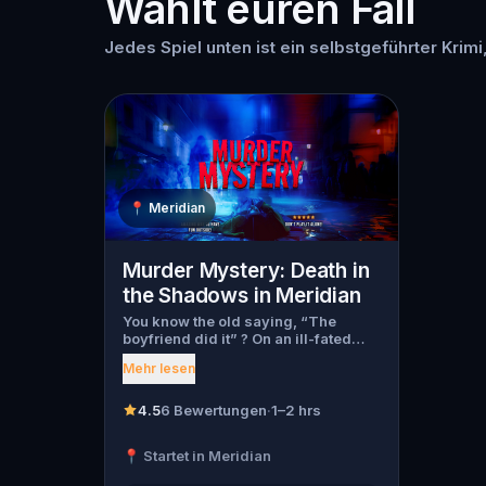
Wählt euren Fall
Jedes Spiel unten ist ein selbstgeführter Krimi,
📍
Meridian
Murder Mystery: Death in
the Shadows in Meridian
You know the old saying, “The
boyfriend did it” ? On an ill-fated
night, love goes terribly wrong for
Mehr lesen
Bella Wanderlust and Walter Bridges
. Bella, a famous travel blogger, was
found dead during a ghost tour led
4.5
6 Bewertungen
·
1–2 hrs
by the theatrical Percy Shadows .
Now, it’s up to you to uncover the
📍 Startet in Meridian
truth. Was it Walter, the obsessed
boyfriend? Percy, the ghost tour