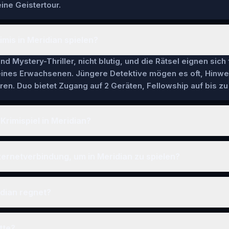
ine Geistertour.
imis in Meridian spielen?
nd Mystery-Thriller, nicht blutig, und die Rätsel eignen sich
 eines Erwachsenen. Jüngere Detektive mögen es oft, Hinwe
en. Duo bietet Zugang auf 2 Geräten, Fellowship auf bis zu 
Krimispiel in Meridian?
ternetverbindung, um in Meridian zu spielen?
idian regnet?
tte?