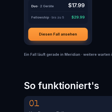
guide with a flair for the dramatic?
$17.99
Duo
· 2 Geräte
Or is someone else hiding in the
shadows? 🔎 Gather clues,
interrogate suspects, and expose
$29.99
Fellowship
· bis zu 5
the real murderer before they strike
again. Make sure to have your pen
and paper ready to jot down all the
crucial evidence.
Diesen Fall ansehen
Ein Fall läuft gerade in Meridian · weitere warten
So funktioniert's
01