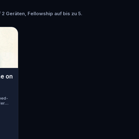
 2 Geräten, Fellowship auf bis zu 5.
me on
eed-
der
guests
ller
anic
attack.