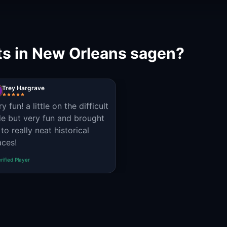
s in New Orleans sagen?
Trey Hargrave
ry fun! a little on the difficult
de but very fun and brought
 to really neat historical
aces!
rified Player