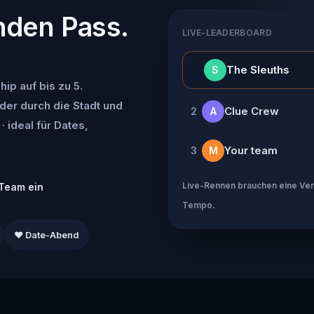
nden Pass.
LIVE-LEADERBOARD
👑
The Sleuths
S
ip auf bis zu 5.
der durch die Stadt und
Clue Crew
2
A
· ideal für Dates,
Your team
3
M
Live-Rennen brauchen eine Verb
Team ein
Tempo.
❤️ Date-Abend