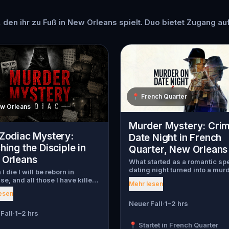
, den ihr zu Fuß in New Orleans spielt. Duo bietet Zugang auf
📍
French Quarter
w Orleans
Murder Mystery: Cri
Zodiac Mystery:
Date Night in French
hing the Disciple in
Quarter, New Orleans
Orleans
What started as a romantic sp
dating night turned into a mur
I die I will be reborn in
mystery. Just as introductions
se, and all those I have killed
Mehr lesen
begin, a chilling scream tears
become my slaves." Decades
esen
through the crowd, one of the 
he Zodiac Killer carved those
has been murdered , and the ki
Neuer Fall
·
1–2 hrs
into history then vanished
has fled into the city. Before p
he fog. The case went cold.
Fall
·
1–2 hrs
can take hold, Agent X steps
ty moved on. Until last night. A
📍 Startet in French Quarter
forward. This was no random 
ecurity police vault has been