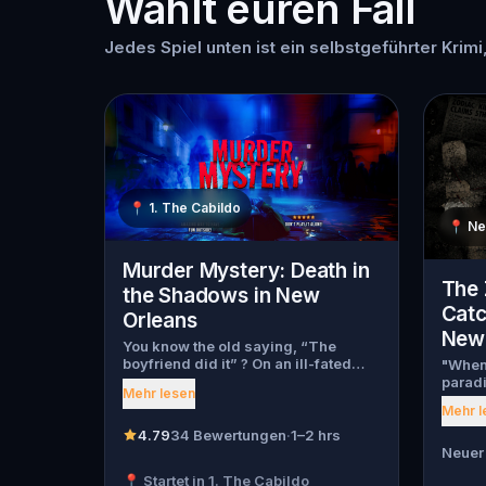
Wählt euren Fall
Jedes Spiel unten ist ein selbstgeführter Krimi
📍
1. The Cabildo
📍
Ne
Murder Mystery: Death in
The 
the Shadows in New
Catc
Orleans
New 
You know the old saying, “The
boyfriend did it” ? On an ill-fated
"When 
night, love goes terribly wrong for
paradi
Mehr lesen
Bella Wanderlust and Walter Bridges
will 
Mehr l
. Bella, a famous travel blogger, was
ago, t
found dead during a ghost tour led
words 
4.79
34 Bewertungen
·
1–2 hrs
by the theatrical Percy Shadows .
into t
Neuer 
Now, it’s up to you to uncover the
The ci
📍 Startet in 1. The Cabildo
truth. Was it Walter, the obsessed
high-s