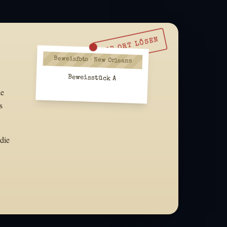
VOR ORT LÖSEN
Beweisfoto · New Orleans
Beweisstück A
le
s
die