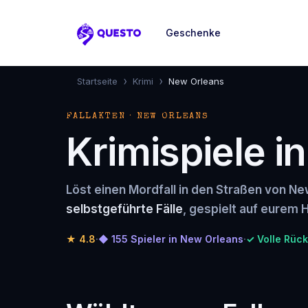
Geschenke
Questo
›
›
Startseite
Krimi
New Orleans
FALLAKTEN · NEW ORLEANS
Krimispiele i
Löst einen Mordfall in den Straßen von Ne
selbstgeführte Fälle
, gespielt auf eurem H
★
4.8
·
◆ 155 Spieler in New Orleans
·
✓ Volle Rück