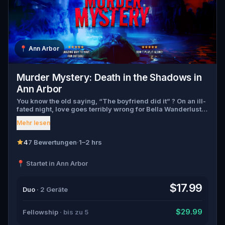
📍
Ann Arbor
Murder Mystery: Death in the Shadows in
Ann Arbor
You know the old saying, “The boyfriend did it” ? On an ill-
fated night, love goes terribly wrong for Bella Wanderlust
and Walter Bridges . Bella, a famous travel blogger, was
Mehr lesen
found dead during a ghost tour led by the theatrical Percy
Shadows . Now, it’s up to you to uncover the truth. Was it
Walter, the obsessed boyfriend? Percy, the ghost tour
4
7 Bewertungen
·
1–2 hrs
guide with a flair for the dramatic? Or is someone else
hiding in the shadows? 🔎 Gather clues, interrogate
📍 Startet in Ann Arbor
suspects, and expose the real murderer before they strike
again. Make sure to have your pen and paper ready to jot
down all the crucial evidence.
$17.99
Duo
· 2 Geräte
$29.99
Fellowship
· bis zu 5