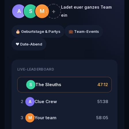
Ladet euer ganzes Team
+
A
S
M
ein
🎂 Geburtstage & Partys
💼 Team-Events
❤️ Date-Abend
LIVE-LEADERBOARD
👑
The Sleuths
47:12
S
Clue Crew
51:38
2
A
Your team
58:05
3
M