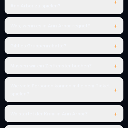
+
Ann Arbor zu spielen?
+
Was, wenn es in Ann Arbor regnet?
+
Gibt es Gruppenrabatte?
+
Müssen wir ein Zeitfenster buchen?
Wie viele Personen können mit einem Ticket
+
spielen?
+
Wo startet der Krimi in Ann Arbor?