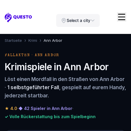
Questo
Select a city
›
›
Startseite
Krimi
Ann Arbor
FALLAKTEN · ANN ARBOR
Krimispiele in Ann Arbor
Löst einen Mordfall in den Straßen von Ann Arbor
·
1 selbstgeführter Fall
, gespielt auf eurem Handy,
jederzeit startbar.
★
4.0
·
◆ 42 Spieler in Ann Arbor
·
✓ Volle Rückerstattung bis zum Spielbeginn