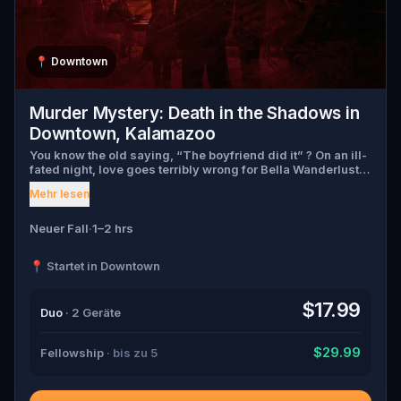
📍
Downtown
Murder Mystery: Death in the Shadows in
Downtown, Kalamazoo
You know the old saying, “The boyfriend did it” ? On an ill-
fated night, love goes terribly wrong for Bella Wanderlust
and Walter Bridges . Bella, a famous travel blogger, was
Mehr lesen
found dead during a ghost tour led by the theatrical Percy
Shadows . Now, it’s up to you to uncover the truth. Was it
Walter, the obsessed boyfriend? Percy, the ghost tour
Neuer Fall
·
1–2 hrs
guide with a flair for the dramatic? Or is someone else
hiding in the shadows? 🔎 Gather clues, interrogate
📍 Startet in Downtown
suspects, and expose the real murderer before they strike
again. Make sure to have your pen and paper ready to jot
down all the crucial evidence.
$17.99
Duo
· 2 Geräte
$29.99
Fellowship
· bis zu 5