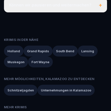
+
Können wir pausieren und weitermachen?
KRIMIS IN DER NÄHE
Holland
Grand Rapids
South Bend
Lansing
Muskegon
Fort Wayne
MEHR MÖGLICHKEITEN, KALAMAZOO ZU ENTDECKEN
Schnitzeljagden
Unternehmungen in Kalamazoo
MEHR KRIMIS