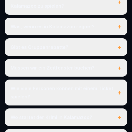
+
Kalamazoo zu spielen?
+
Was, wenn es in Kalamazoo regnet?
+
Gibt es Gruppenrabatte?
+
Müssen wir ein Zeitfenster buchen?
Wie viele Personen können mit einem Ticket
+
spielen?
+
Wo startet der Krimi in Kalamazoo?