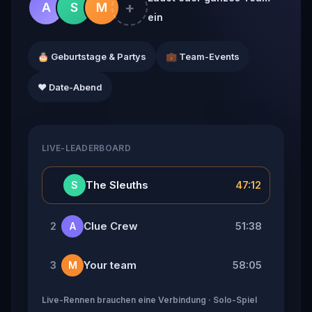
+
A
S
M
ein
🎂 Geburtstage & Partys
💼 Team-Events
❤️ Date-Abend
LIVE-LEADERBOARD
👑
The Sleuths
47:12
S
Clue Crew
51:38
2
A
Your team
58:05
3
M
Live-Rennen brauchen eine Verbindung · Solo-Spiel