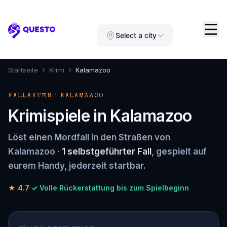
Questo
Select a city
›
›
Startseite
Krimi
Kalamazoo
FALLAKTEN · KALAMAZOO
Krimispiele in Kalamazoo
Löst einen Mordfall in den Straßen von
Kalamazoo ·
1 selbstgeführter Fall
, gespielt auf
eurem Handy, jederzeit startbar.
★
4.7
·
✓ Volle Rückerstattung bis zum Spielbeginn