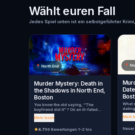
Wählt euren Fall
Jedes Spiel unten ist ein selbstgeführter Krimi
📍
No
📍
North End
Murd
Murder Mystery: Death in
Date
the Shadows in North End,
Bos
Boston
What s
You know the old saying, “The
dating
boyfriend did it” ? On an ill-fated
myster
night, love goes terribly wrong for
Mehr l
Mehr lesen
begin,
Bella Wanderlust and Walter Bridges
throug
. Bella, a famous travel blogger, was
has be
Neuer 
found dead during a ghost tour led
4.7
96 Bewertungen
·
1–2 hrs
has fl
by the theatrical Percy Shadows .