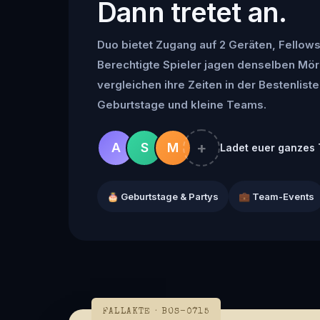
Dann tretet an.
Duo bietet Zugang auf 2 Geräten, Fellowsh
Berechtigte Spieler jagen denselben Mör
vergleichen ihre Zeiten in der Bestenliste 
Geburtstage und kleine Teams.
+
A
S
M
Ladet euer ganzes 
🎂 Geburtstage & Partys
💼 Team-Events
FALLAKTE · BOS-0715