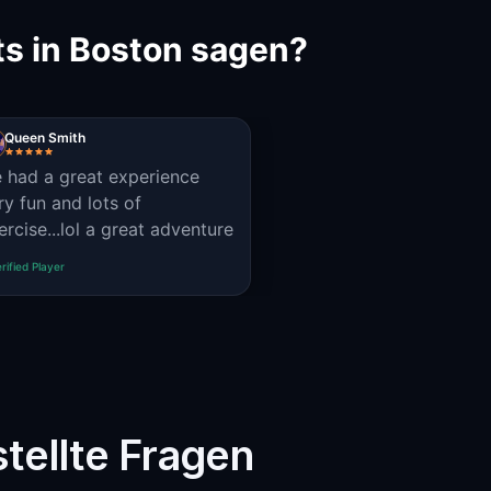
s in Boston sagen?
Queen Smith
 had a great experience
ry fun and lots of
ercise...lol a great adventure
rified Player
tellte Fragen