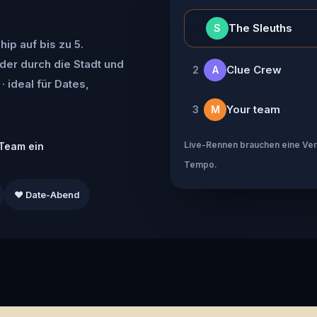
👑
The Sleuths
S
ip auf bis zu 5.
der durch die Stadt und
Clue Crew
2
A
· ideal für Dates,
Your team
3
M
Live-Rennen brauchen eine Verb
Team ein
Tempo.
❤️ Date-Abend