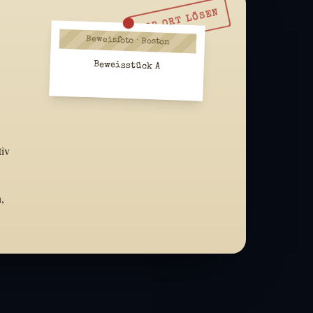
VOR ORT LÖSEN
Beweisfoto · Boston
Beweisstück A
tiv
,