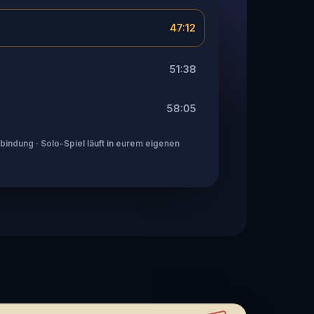
47:12
51:38
58:05
indung · Solo-Spiel läuft in eurem eigenen