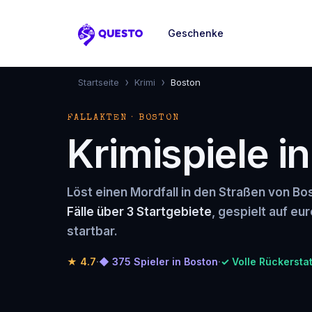
Geschenke
Questo
›
›
Startseite
Krimi
Boston
FALLAKTEN · BOSTON
Krimispiele i
Löst einen Mordfall in den Straßen von Bo
Fälle über 3 Startgebiete
, gespielt auf eu
startbar.
★
4.7
·
◆ 375 Spieler in Boston
·
✓ Volle Rückersta