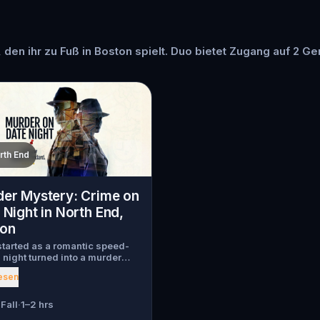
, den ihr zu Fuß in Boston spielt. Duo bietet Zugang auf 2 Ge
rth End
er Mystery: Crime on
 Night in North End,
ton
tarted as a romantic speed-
 night turned into a murder
y. Just as introductions
esen
 a chilling scream tears
h the crowd, one of the guests
en murdered , and the killer
Fall
·
1–2 hrs
ed into the city. Before panic