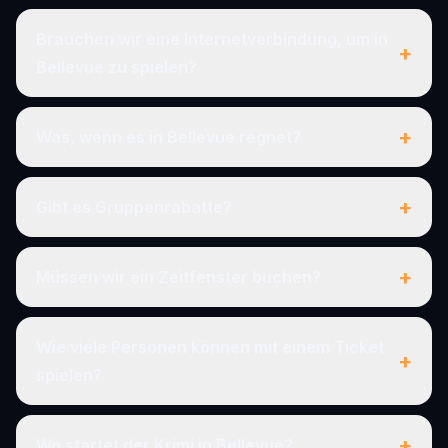
Brauchen wir eine Internetverbindung, um in
+
Bellevue zu spielen?
+
Was, wenn es in Bellevue regnet?
+
Gibt es Gruppenrabatte?
+
Müssen wir ein Zeitfenster buchen?
Wie viele Personen können mit einem Ticket
+
spielen?
+
Wo startet der Krimi in Bellevue?