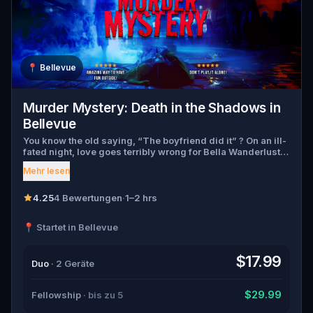
📍
Bellevue
Murder Mystery: Death in the Shadows in
Bellevue
You know the old saying, “The boyfriend did it” ? On an ill-
fated night, love goes terribly wrong for Bella Wanderlust
and Walter Bridges . Bella, a famous travel blogger, was
Mehr lesen
found dead during a ghost tour led by the theatrical Percy
Shadows . Now, it’s up to you to uncover the truth. Was it
Walter, the obsessed boyfriend? Percy, the ghost tour
4.25
4 Bewertungen
·
1–2 hrs
guide with a flair for the dramatic? Or is someone else
hiding in the shadows? 🔎 Gather clues, interrogate
📍 Startet in Bellevue
suspects, and expose the real murderer before they strike
again. Make sure to have your pen and paper ready to jot
down all the crucial evidence.
$17.99
Duo
· 2 Geräte
$29.99
Fellowship
· bis zu 5