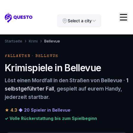
Questo
Select a city
›
›
Startseite
Krimi
Bellevue
FALLAKTEN · BELLEVUE
Krimispiele in Bellevue
Löst einen Mordfall in den Straßen von Bellevue ·
1
selbstgeführter Fall
, gespielt auf eurem Handy,
jederzeit startbar.
★
4.3
·
◆ 20 Spieler in Bellevue
·
✓ Volle Rückerstattung bis zum Spielbeginn