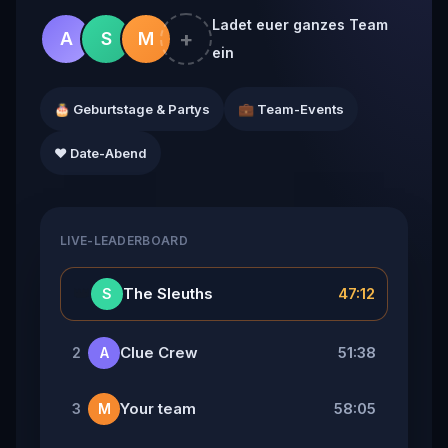
Ladet euer ganzes Team
+
A
S
M
ein
🎂 Geburtstage & Partys
💼 Team-Events
❤️ Date-Abend
LIVE-LEADERBOARD
👑
The Sleuths
47:12
S
Clue Crew
51:38
2
A
Your team
58:05
3
M