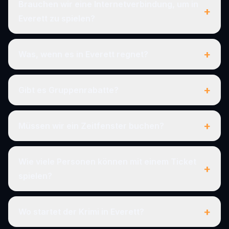
Brauchen wir eine Internetverbindung, um in
+
Everett zu spielen?
+
Was, wenn es in Everett regnet?
+
Gibt es Gruppenrabatte?
+
Müssen wir ein Zeitfenster buchen?
Wie viele Personen können mit einem Ticket
+
spielen?
+
Wo startet der Krimi in Everett?