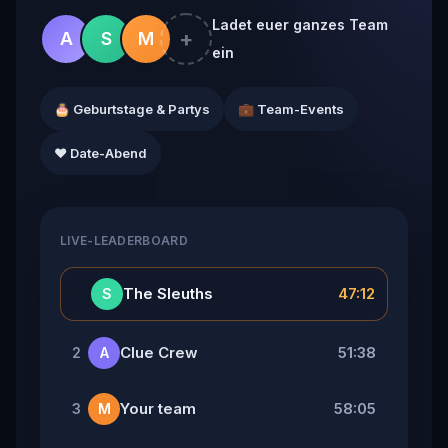
Ladet euer ganzes Team
+
A
S
M
ein
🎂 Geburtstage & Partys
💼 Team-Events
❤️ Date-Abend
LIVE-LEADERBOARD
👑
The Sleuths
47:12
S
Clue Crew
51:38
2
A
Your team
58:05
3
M