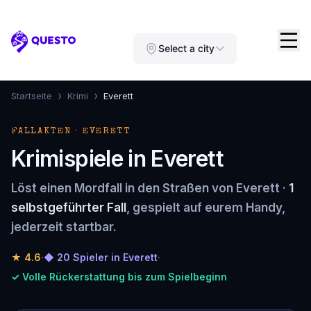
Questo
Select a city
›
›
Startseite
Krimi
Everett
FALLAKTEN · EVERETT
Krimispiele in Everett
Löst einen Mordfall in den Straßen von Everett ·
1
selbstgeführter Fall
, gespielt auf eurem Handy,
jederzeit startbar.
★
4.6
·
◆ 20 Spieler in Everett
·
✓ Volle Rückerstattung bis zum Spielbeginn