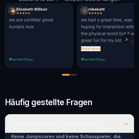
Elizabeth Willson
rebekaht
we are certified ghost
we had a great time, was
hunters now
hoping for interaction with
the physical world but it was
great fun for my kids and
their friends
Read more
Verified Player
Verified Player
Häufig gestellte Fragen
–
Ist ein Krimispiel in Everett gruselig?
Keine Jumpscares und keine Schauspieler, die