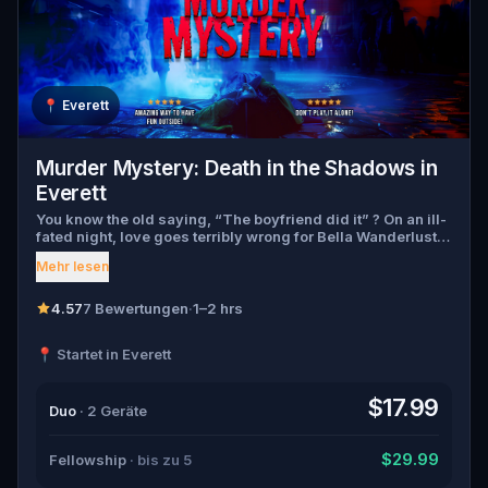
📍
Everett
Murder Mystery: Death in the Shadows in
Everett
You know the old saying, “The boyfriend did it” ? On an ill-
fated night, love goes terribly wrong for Bella Wanderlust
and Walter Bridges . Bella, a famous travel blogger, was
Mehr lesen
found dead during a ghost tour led by the theatrical Percy
Shadows . Now, it’s up to you to uncover the truth. Was it
Walter, the obsessed boyfriend? Percy, the ghost tour
4.57
7 Bewertungen
·
1–2 hrs
guide with a flair for the dramatic? Or is someone else
hiding in the shadows? 🔎 Gather clues, interrogate
📍 Startet in Everett
suspects, and expose the real murderer before they strike
again. Make sure to have your pen and paper ready to jot
down all the crucial evidence.
$17.99
Duo
· 2 Geräte
$29.99
Fellowship
· bis zu 5