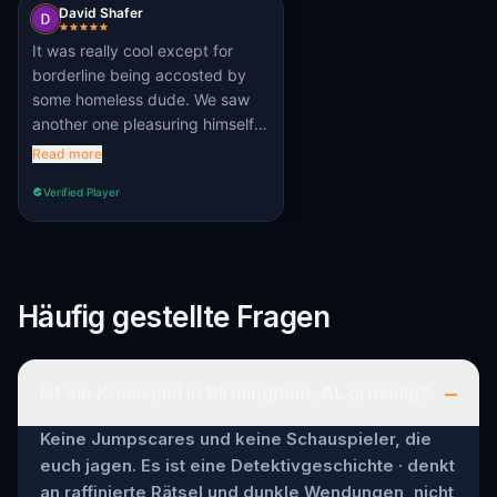
David Shafer
It was really cool except for
borderline being accosted by
some homeless dude. We saw
another one pleasuring himself
on the way too. Maybe just pick
Read more
out your ride a little better next
Verified Player
time. Other than night it was
great.
Häufig gestellte Fragen
–
Ist ein Krimispiel in Birmingham, AL gruselig?
Keine Jumpscares und keine Schauspieler, die
euch jagen. Es ist eine Detektivgeschichte · denkt
an raffinierte Rätsel und dunkle Wendungen, nicht