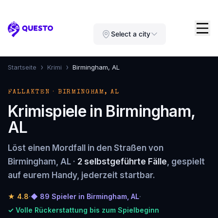
Questo
Select a city
›
›
Startseite
Krimi
Birmingham, AL
FALLAKTEN · BIRMINGHAM, AL
Krimispiele in Birmingham,
AL
Löst einen Mordfall in den Straßen von
Birmingham, AL ·
2 selbstgeführte Fälle
, gespielt
auf eurem Handy, jederzeit startbar.
★
4.8
·
◆ 89 Spieler in Birmingham, AL
·
✓ Volle Rückerstattung bis zum Spielbeginn