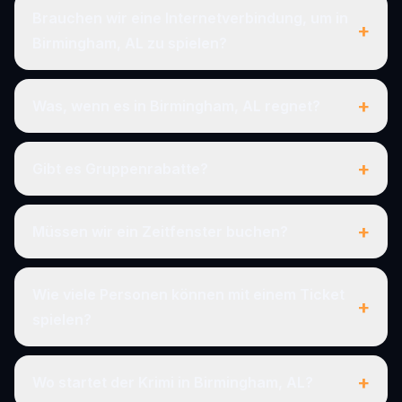
Brauchen wir eine Internetverbindung, um in
+
Birmingham, AL zu spielen?
+
Was, wenn es in Birmingham, AL regnet?
+
Gibt es Gruppenrabatte?
+
Müssen wir ein Zeitfenster buchen?
Wie viele Personen können mit einem Ticket
+
spielen?
+
Wo startet der Krimi in Birmingham, AL?