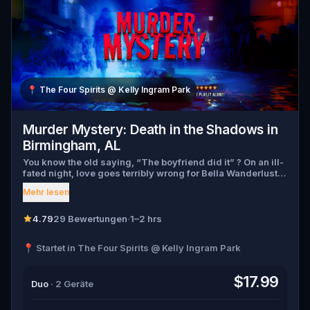
📍
The Four Spirits @ Kelly Ingram Park
Murder Mystery: Death in the Shadows in
Birmingham, AL
You know the old saying, “The boyfriend did it” ? On an ill-
fated night, love goes terribly wrong for Bella Wanderlust
and Walter Bridges . Bella, a famous travel blogger, was
Mehr lesen
found dead during a ghost tour led by the theatrical Percy
Shadows . Now, it’s up to you to uncover the truth. Was it
Walter, the obsessed boyfriend? Percy, the ghost tour
4.79
29 Bewertungen
·
1–2 hrs
guide with a flair for the dramatic? Or is someone else
hiding in the shadows? 🔎 Gather clues, interrogate
📍 Startet in The Four Spirits @ Kelly Ingram Park
suspects, and expose the real murderer before they strike
again. Make sure to have your pen and paper ready to jot
down all the crucial evidence.
$17.99
Duo
· 2 Geräte