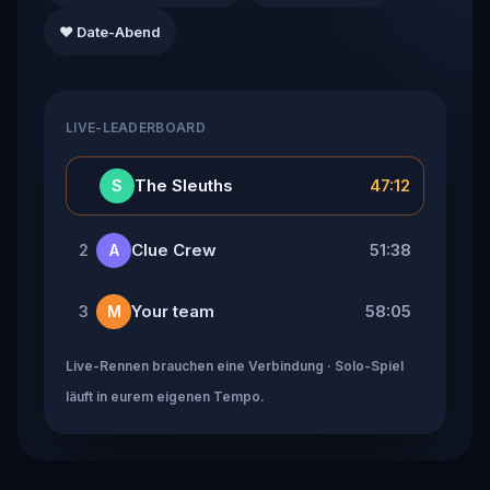
❤️ Date-Abend
LIVE-LEADERBOARD
👑
The Sleuths
47:12
S
Clue Crew
51:38
2
A
Your team
58:05
3
M
Live-Rennen brauchen eine Verbindung · Solo-Spiel
läuft in eurem eigenen Tempo.