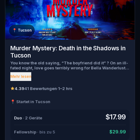
📍
Tucson
Murder Mystery: Death in the Shadows in
Tucson
You know the old saying, “The boyfriend did it” ? On an ill-
fated night, love goes terribly wrong for Bella Wanderlust
and Walter Bridges . Bella, a famous travel blogger, was
Mehr lesen
found dead during a ghost tour led by the theatrical Percy
Shadows . Now, it’s up to you to uncover the truth. Was it
Walter, the obsessed boyfriend? Percy, the ghost tour
4.39
41 Bewertungen
·
1–2 hrs
guide with a flair for the dramatic? Or is someone else
hiding in the shadows? 🔎 Gather clues, interrogate
📍 Startet in Tucson
suspects, and expose the real murderer before they strike
again. Make sure to have your pen and paper ready to jot
down all the crucial evidence.
$17.99
Duo
· 2 Geräte
$29.99
Fellowship
· bis zu 5