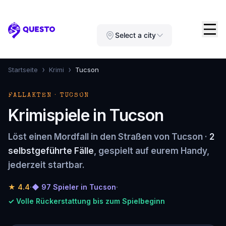
Questo
Select a city
›
›
Startseite
Krimi
Tucson
FALLAKTEN · TUCSON
Krimispiele in Tucson
Löst einen Mordfall in den Straßen von Tucson ·
2
selbstgeführte Fälle
, gespielt auf eurem Handy,
jederzeit startbar.
★
4.4
·
◆ 97 Spieler in Tucson
·
✓ Volle Rückerstattung bis zum Spielbeginn