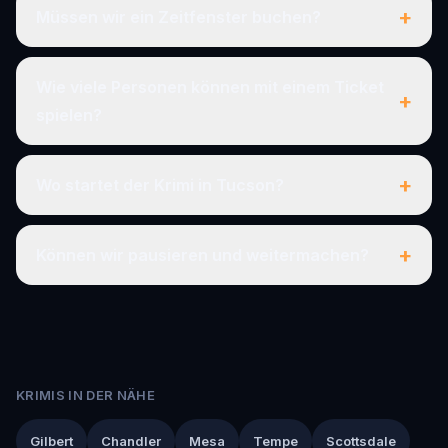
+
Müssen wir ein Zeitfenster buchen?
Wie viele Personen können mit einem Ticket
+
spielen?
+
Wo startet der Krimi in Tucson?
+
Können wir pausieren und weitermachen?
KRIMIS IN DER NÄHE
Gilbert
Chandler
Mesa
Tempe
Scottsdale