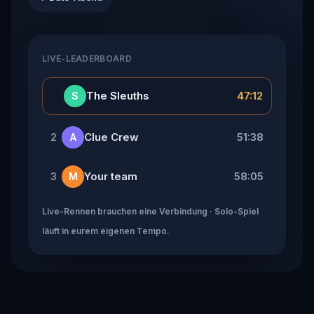
LIVE-LEADERBOARD
👑
The Sleuths
47:12
S
Clue Crew
51:38
2
A
Your team
58:05
3
M
Live-Rennen brauchen eine Verbindung · Solo-Spiel
läuft in eurem eigenen Tempo.