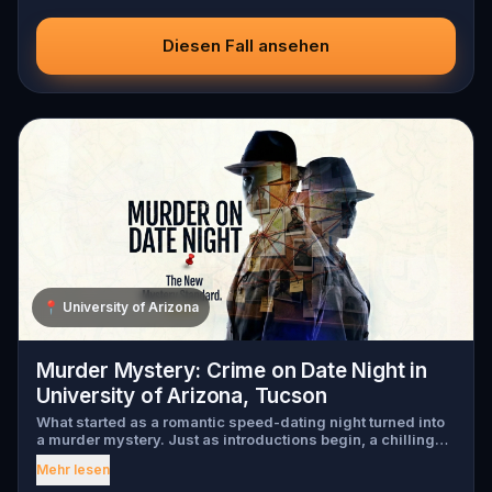
Diesen Fall ansehen
📍
University of Arizona
Murder Mystery: Crime on Date Night in
University of Arizona, Tucson
What started as a romantic speed-dating night turned into
a murder mystery. Just as introductions begin, a chilling
scream tears through the crowd, one of the guests has
Mehr lesen
been murdered , and the killer has fled into the city. Before