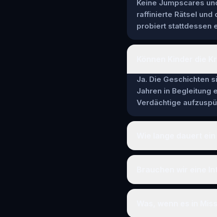
Keine Jumpscares und 
raffinierte Rätsel und
probiert stattdessen e
Können Kinder die Kr
Ja. Die Geschichten si
Jahren in Begleitung
Verdächtige aufzuspür
Wie lange dauert ein 
Brauchen wir eine In
Was, wenn es in Mis