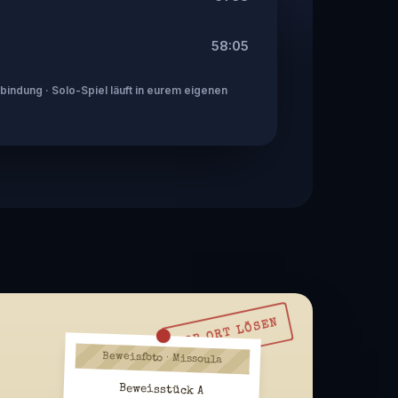
58:05
indung · Solo-Spiel läuft in eurem eigenen
VOR ORT LÖSEN
Beweisfoto · Missoula
Beweisstück A