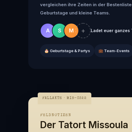
vergleichen ihre Zeiten in der Bestenliste 
Geburtstage und kleine Teams.
+
A
S
M
Ladet euer ganzes 
🎂 Geburtstage & Partys
💼 Team-Events
FALLAKTE · MIS-0322
FELDNOTIZEN
Der Tatort Missoula