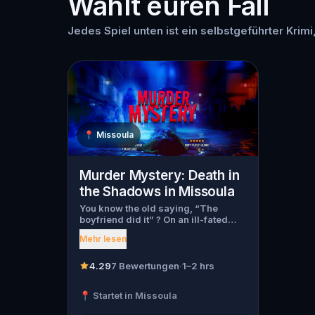
Wählt euren Fall
Jedes Spiel unten ist ein selbstgeführter Krimi
📍
Missoula
Murder Mystery: Death in
the Shadows in Missoula
You know the old saying, “The
boyfriend did it” ? On an ill-fated
night, love goes terribly wrong for
Mehr lesen
Bella Wanderlust and Walter Bridges
. Bella, a famous travel blogger, was
found dead during a ghost tour led
4.29
7 Bewertungen
·
1–2 hrs
by the theatrical Percy Shadows .
Now, it’s up to you to uncover the
📍 Startet in Missoula
truth. Was it Walter, the obsessed
boyfriend? Percy, the ghost tour