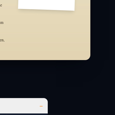
ie
aum
en,
–