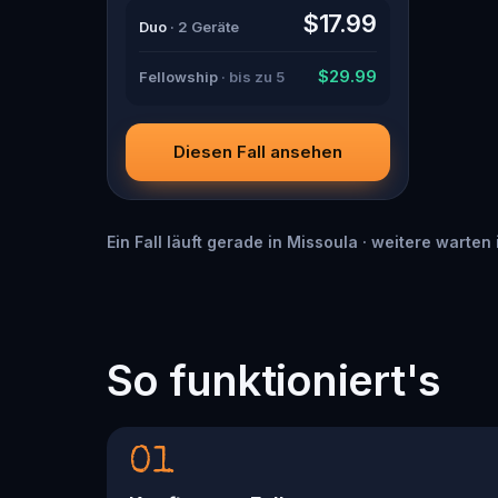
guide with a flair for the dramatic?
$17.99
Duo
· 2 Geräte
Or is someone else hiding in the
shadows? 🔎 Gather clues,
interrogate suspects, and expose
$29.99
Fellowship
· bis zu 5
the real murderer before they strike
again. Make sure to have your pen
and paper ready to jot down all the
crucial evidence.
Diesen Fall ansehen
Ein Fall läuft gerade in Missoula · weitere warten
So funktioniert's
01