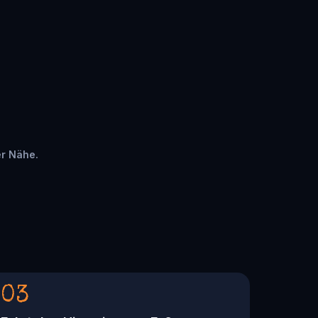
er Nähe.
03