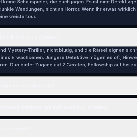
keine Schauspieler, die euch jagen. Es ist eine Detektivge
 dunkle Wendungen, nicht an Horror. Wenn ihr etwas wirklich
ine Geistertour.
imis in Missoula spielen?
nd Mystery-Thriller, nicht blutig, und die Rätsel eignen sich
 eines Erwachsenen. Jüngere Detektive mögen es oft, Hinwe
en. Duo bietet Zugang auf 2 Geräten, Fellowship auf bis zu 
Krimispiel in Missoula?
ternetverbindung, um in Missoula zu spielen?
soula regnet?