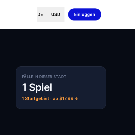
DE
USD
Einloggen
FÄLLE IN DIESER STADT
1 Spiel
1 Startgebiet
· ab $17.99 ↓