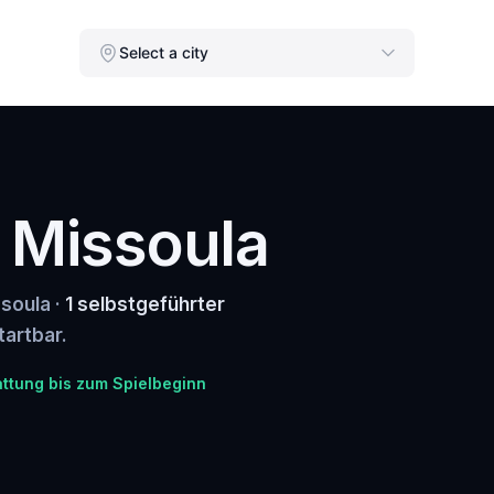
Select a city
n Missoula
ssoula ·
1 selbstgeführter
tartbar.
attung bis zum Spielbeginn