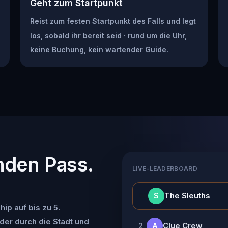
Geht zum Startpunkt
Reist zum festen Startpunkt des Falls und legt
los, sobald ihr bereit seid · rund um die Uhr,
keine Buchung, kein wartender Guide.
nden Pass.
LIVE-LEADERBOARD
👑
The Sleuths
S
ip auf bis zu 5.
der durch die Stadt und
Clue Crew
2
A