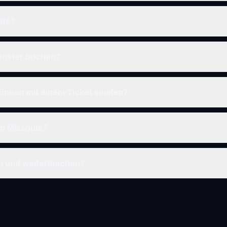
tte?
fenster buchen?
önnen mit einem Ticket spielen?
in Missoula?
en und weitermachen?