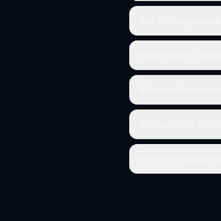
Gibt es Gruppenraba
Müssen wir ein Zeit
Wie viele Personen k
Wo startet der Krimi 
Können wir pausier