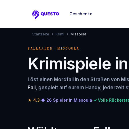
Geschenke
Questo
›
›
Startseite
Krimi
Missoula
FALLAKTEN · MISSOULA
Krimispiele i
Löst einen Mordfall in den Straßen von Mi
Fall
, gespielt auf eurem Handy, jederzeit s
★
4.3
·
◆ 26 Spieler in Missoula
·
✓ Volle Rückerst