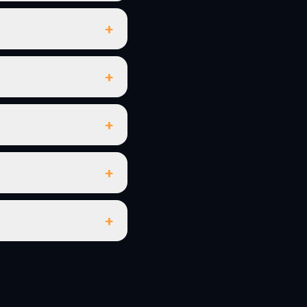
+
+
+
+
+