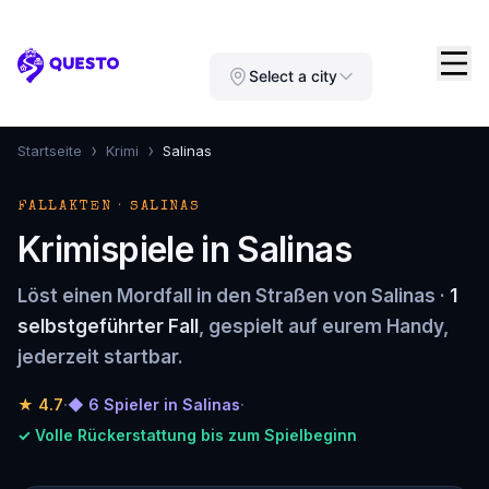
Questo
Select a city
›
›
Startseite
Krimi
Salinas
FALLAKTEN · SALINAS
Krimispiele in Salinas
Löst einen Mordfall in den Straßen von Salinas ·
1
selbstgeführter Fall
, gespielt auf eurem Handy,
jederzeit startbar.
★
4.7
·
◆ 6 Spieler in Salinas
·
✓ Volle Rückerstattung bis zum Spielbeginn