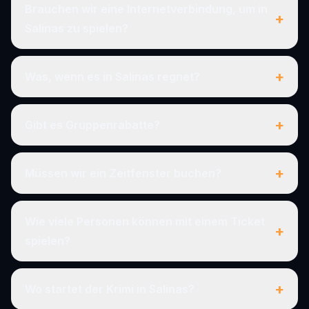
Brauchen wir eine Internetverbindung, um in
+
Salinas zu spielen?
+
Was, wenn es in Salinas regnet?
+
Gibt es Gruppenrabatte?
+
Müssen wir ein Zeitfenster buchen?
Wie viele Personen können mit einem Ticket
+
spielen?
+
Wo startet der Krimi in Salinas?