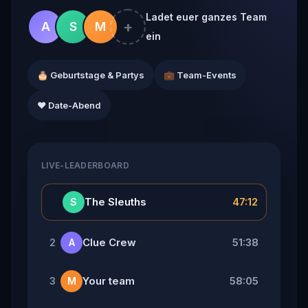
Ladet euer ganzes Team
+
A
S
M
ein
🎂 Geburtstage & Partys
💼 Team-Events
❤️ Date-Abend
LIVE-LEADERBOARD
👑
The Sleuths
47:12
S
Clue Crew
51:38
2
A
Your team
58:05
3
M