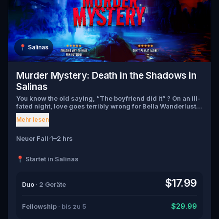
📍
Salinas
Murder Mystery: Death in the Shadows in
Salinas
You know the old saying, “The boyfriend did it” ? On an ill-
fated night, love goes terribly wrong for Bella Wanderlust
and Walter Bridges . Bella, a famous travel blogger, was
Mehr lesen
found dead during a ghost tour led by the theatrical Percy
Shadows . Now, it’s up to you to uncover the truth. Was it
Walter, the obsessed boyfriend? Percy, the ghost tour
Neuer Fall
·
1–2 hrs
guide with a flair for the dramatic? Or is someone else
hiding in the shadows? 🔎 Gather clues, interrogate
📍 Startet in Salinas
suspects, and expose the real murderer before they strike
again. Make sure to have your pen and paper ready to jot
down all the crucial evidence.
$17.99
Duo
· 2 Geräte
$29.99
Fellowship
· bis zu 5