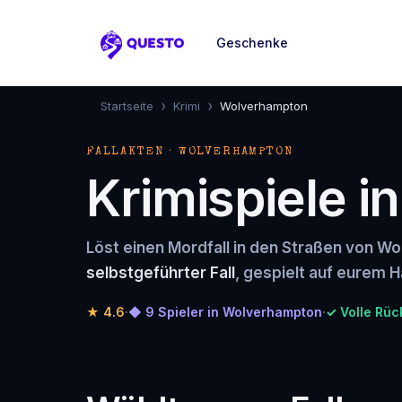
Geschenke
Questo
›
›
Startseite
Krimi
Wolverhampton
FALLAKTEN · WOLVERHAMPTON
Krimispiele 
Löst einen Mordfall in den Straßen von W
selbstgeführter Fall
, gespielt auf eurem H
★
4.6
·
◆ 9 Spieler in Wolverhampton
·
✓ Volle Rüc