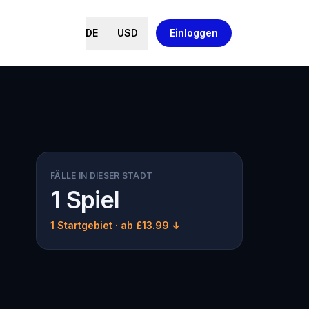
DE
USD
Einloggen
FÄLLE IN DIESER STADT
1 Spiel
1 Startgebiet
· ab £13.99 ↓