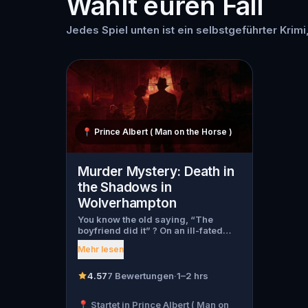
Wählt euren Fall
Jedes Spiel unten ist ein selbstgeführter Krimi
📍
Prince Albert ( Man on the Horse )
Murder Mystery: Death in
the Shadows in
Wolverhampton
You know the old saying, “The
boyfriend did it” ? On an ill-fated
night, love goes terribly wrong for
Mehr lesen
Bella Wanderlust and Walter Bridges
. Bella, a famous travel blogger, was
found dead during a ghost tour led
4.57
7 Bewertungen
·
1–2 hrs
by the theatrical Percy Shadows .
Now, it’s up to you to uncover the
📍 Startet in Prince Albert ( Man on
truth. Was it Walter, the obsessed