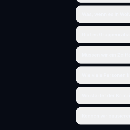
Was, wenn es in Wol
Gibt es Gruppenraba
Müssen wir ein Zeit
Wie viele Personen k
Wo startet der Krimi
Können wir pausier