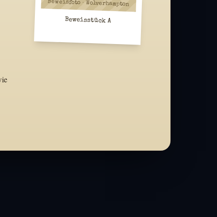
Beweisfoto · Wolverhampton
Beweisstück A
wie