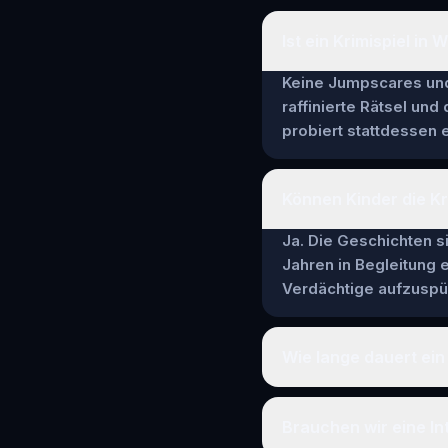
Ist ein Krimispiel in
Keine Jumpscares und 
raffinierte Rätsel und
probiert stattdessen e
Können Kinder die Kr
Ja. Die Geschichten si
Jahren in Begleitung
Verdächtige aufzuspür
Wie lange dauert ein
Brauchen wir eine I