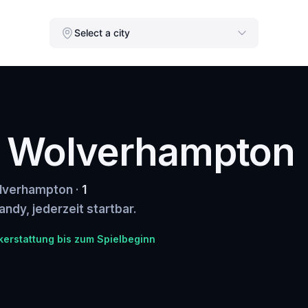
Select a city
in Wolverhampton
olverhampton ·
1
andy, jederzeit startbar.
kerstattung bis zum Spielbeginn