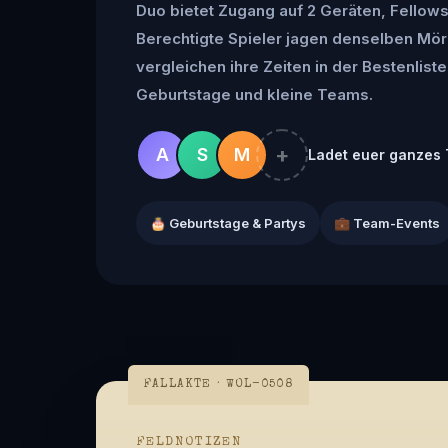
Duo bietet Zugang auf 2 Geräten, Fellowsh
Berechtigte Spieler jagen denselben Mör
vergleichen ihre Zeiten in der Bestenliste 
Geburtstage und kleine Teams.
+
A
S
M
Ladet euer ganzes 
🎂 Geburtstage & Partys
💼 Team-Events
FALLAKTE · WOL-0508
FELDNOTIZEN