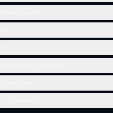
verhampton regnet?
tte?
fenster buchen?
önnen mit einem Ticket spielen?
 in Wolverhampton?
en und weitermachen?