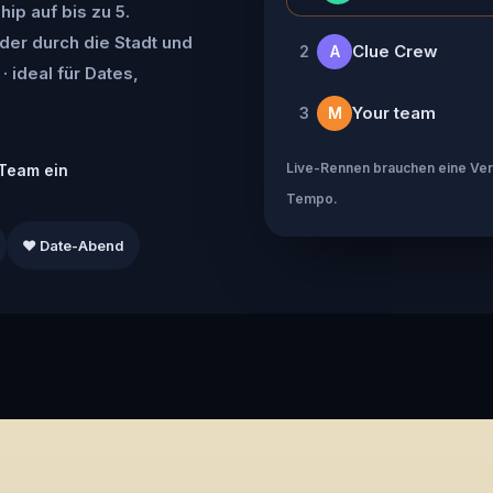
ip auf bis zu 5.
der durch die Stadt und
Clue Crew
2
A
· ideal für Dates,
Your team
3
M
Live-Rennen brauchen eine Verb
Team ein
Tempo.
❤️ Date-Abend