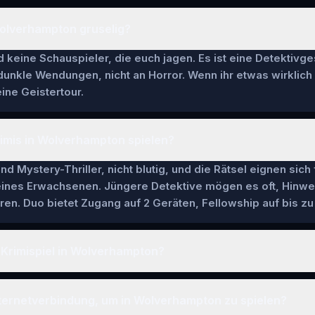
 Wolverhampton gruselig?
keine Schauspieler, die euch jagen. Es ist eine Detektivge
 dunkle Wendungen, nicht an Horror. Wenn ihr etwas wirklich
ine Geistertour.
imis in Wolverhampton spielen?
nd Mystery-Thriller, nicht blutig, und die Rätsel eignen sich
 eines Erwachsenen. Jüngere Detektive mögen es oft, Hinwe
en. Duo bietet Zugang auf 2 Geräten, Fellowship auf bis zu 
 Krimispiel in Wolverhampton?
nternetverbindung, um in Wolverhampton zu spielen?