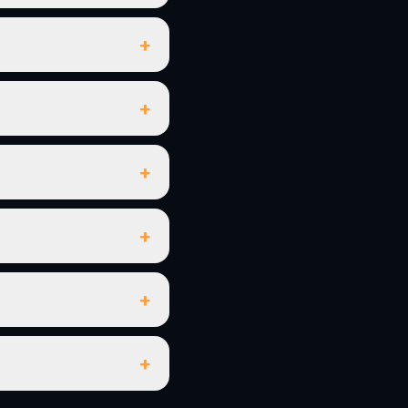
+
+
+
+
+
+