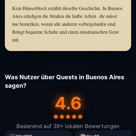
Kein Häuserblock erzählt dieselbe Geschichte. In Buenos
Aires erledigen die Straßen die halbe Arbeit · ihr müsst
nur bemerken, woran alle anderen vorbeigelaufen sind.
Bringt bequeme Schuhe und einen misstrauischen Geist
mit.
Was Nutzer über Quests in Buenos Aires
sagen?
4.6
Basierend auf 39+ lokalen Bewertungen