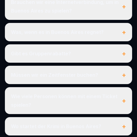
Brauchen wir eine Internetverbindung, um in
+
Buenos Aires zu spielen?
+
Was, wenn es in Buenos Aires regnet?
+
Gibt es Gruppenrabatte?
+
Müssen wir ein Zeitfenster buchen?
Wie viele Personen können mit einem Ticket
+
spielen?
+
Wo startet der Krimi in Buenos Aires?