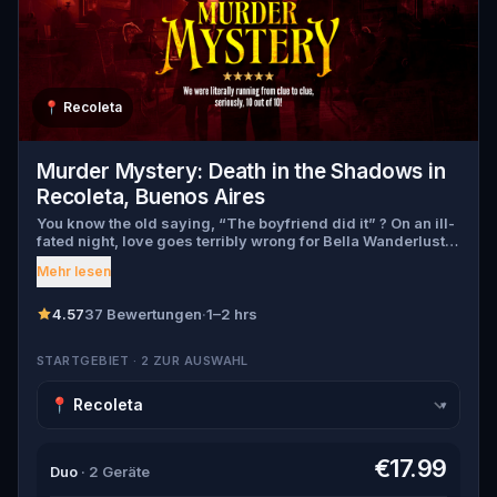
📍
Recoleta
Murder Mystery: Death in the Shadows in
Recoleta, Buenos Aires
You know the old saying, “The boyfriend did it” ? On an ill-
fated night, love goes terribly wrong for Bella Wanderlust
and Walter Bridges . Bella, a famous travel blogger, was
Mehr lesen
found dead during a ghost tour led by the theatrical Percy
Shadows . Now, it’s up to you to uncover the truth. Was it
Walter, the obsessed boyfriend? Percy, the ghost tour
4.57
37 Bewertungen
·
1–2 hrs
guide with a flair for the dramatic? Or is someone else
hiding in the shadows? 🔎 Gather clues, interrogate
STARTGEBIET · 2 ZUR AUSWAHL
suspects, and expose the real murderer before they strike
again. Make sure to have your pen and paper ready to jot
down all the crucial evidence.
▾
€17.99
Duo
· 2 Geräte