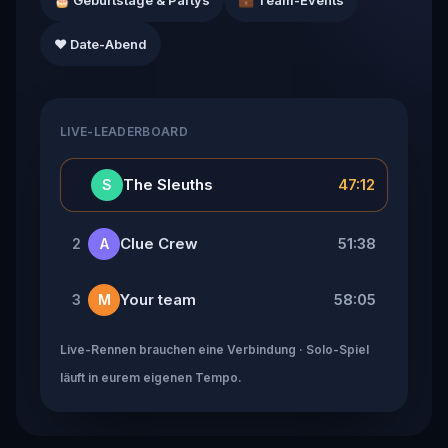
🎂 Geburtstage & Partys
💼 Team-Events
❤️ Date-Abend
LIVE-LEADERBOARD
👑
The Sleuths
47:12
S
Clue Crew
51:38
2
A
Your team
58:05
3
M
Live-Rennen brauchen eine Verbindung · Solo-Spiel
läuft in eurem eigenen Tempo.