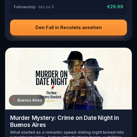
€29.99
Fellowship
· bis zu 5
Den Fall in Recoleta ansehen
📍
Buenos Aires
Murder Mystery: Crime on Date Night in
Buenos Aires
What started as a romantic speed-dating night turned into