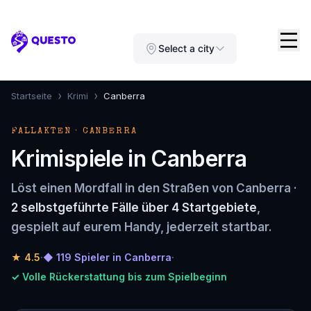
Questo
Select a city
›
›
Startseite
Krimi
Canberra
FALLAKTEN · CANBERRA
Krimispiele in Canberra
Löst einen Mordfall in den Straßen von Canberra ·
2 selbstgeführte Fälle über 4 Startgebiete
,
gespielt auf eurem Handy, jederzeit startbar.
★
4.5
·
◆ 119 Spieler in Canberra
·
✓ Volle Rückerstattung bis zum Spielbeginn