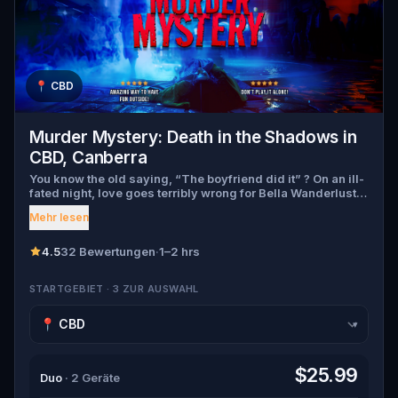
📍
CBD
Murder Mystery: Death in the Shadows in
CBD, Canberra
You know the old saying, “The boyfriend did it” ? On an ill-
fated night, love goes terribly wrong for Bella Wanderlust
and Walter Bridges . Bella, a famous travel blogger, was
Mehr lesen
found dead during a ghost tour led by the theatrical Percy
Shadows . Now, it’s up to you to uncover the truth. Was it
Walter, the obsessed boyfriend? Percy, the ghost tour
4.5
32 Bewertungen
·
1–2 hrs
guide with a flair for the dramatic? Or is someone else
hiding in the shadows? 🔎 Gather clues, interrogate
STARTGEBIET · 3 ZUR AUSWAHL
suspects, and expose the real murderer before they strike
again. Make sure to have your pen and paper ready to jot
down all the crucial evidence.
▾
$25.99
Duo
· 2 Geräte