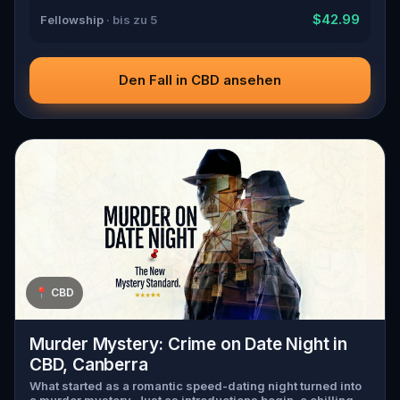
$42.99
Fellowship
· bis zu 5
Den Fall in CBD ansehen
📍
CBD
Murder Mystery: Crime on Date Night in
CBD, Canberra
What started as a romantic speed-dating night turned into