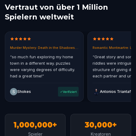
Vertraut von über 1 Million
Spielern weltweit
Murder Mystery: Death in the Shadows in East End, Melbourne
Romantic Montmartre: Los
“
so much fun exploring my home
“
Great story and some
town in a different way. puzzles
riddles were intriguing.
were varying degrees of difficulty.
structure of giving diff
had a great time!
”
each partner and uniti
storyline at the end.
”
Shokes
Verifiziert
1,000,000+
30,000+
Spieler
Kreatoren