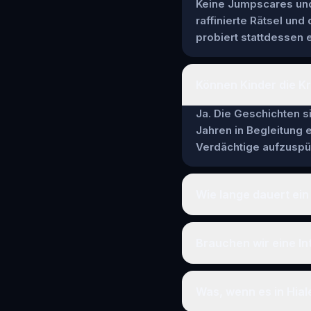
Keine Jumpscares und 
raffinierte Rätsel und
probiert stattdessen e
Können Kinder die Kr
Ja. Die Geschichten si
Jahren in Begleitung
Verdächtige aufzuspür
Wie lange dauert ein 
Brauchen wir eine In
Was, wenn es in Hial