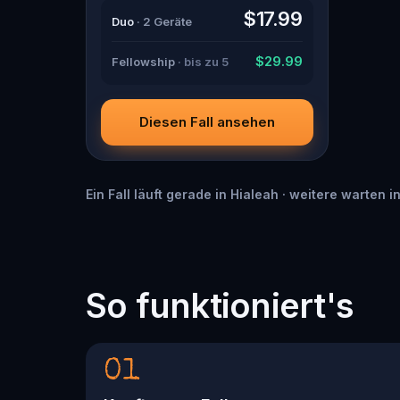
guide with a flair for the dramatic?
$17.99
Duo
· 2 Geräte
Or is someone else hiding in the
shadows? 🔎 Gather clues,
interrogate suspects, and expose
$29.99
Fellowship
· bis zu 5
the real murderer before they strike
again. Make sure to have your pen
and paper ready to jot down all the
crucial evidence.
Diesen Fall ansehen
Ein Fall läuft gerade in Hialeah · weitere warten 
So funktioniert's
01