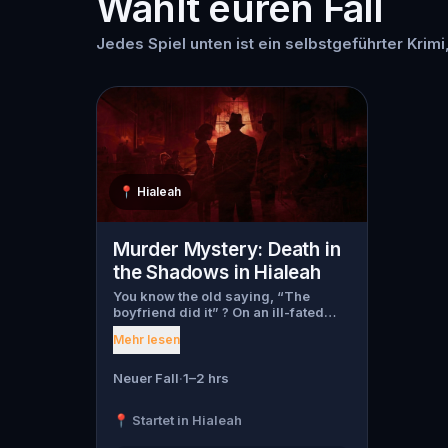
Wählt euren Fall
Jedes Spiel unten ist ein selbstgeführter Krimi,
📍
Hialeah
Murder Mystery: Death in
the Shadows in Hialeah
You know the old saying, “The
boyfriend did it” ? On an ill-fated
night, love goes terribly wrong for
Mehr lesen
Bella Wanderlust and Walter Bridges
. Bella, a famous travel blogger, was
found dead during a ghost tour led
Neuer Fall
·
1–2 hrs
by the theatrical Percy Shadows .
Now, it’s up to you to uncover the
📍 Startet in Hialeah
truth. Was it Walter, the obsessed
boyfriend? Percy, the ghost tour