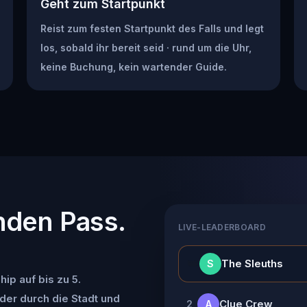
Geht zum Startpunkt
Reist zum festen Startpunkt des Falls und legt
los, sobald ihr bereit seid · rund um die Uhr,
keine Buchung, kein wartender Guide.
nden Pass.
LIVE-LEADERBOARD
👑
The Sleuths
S
ip auf bis zu 5.
der durch die Stadt und
Clue Crew
2
A