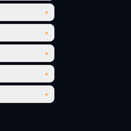
+
+
+
+
+