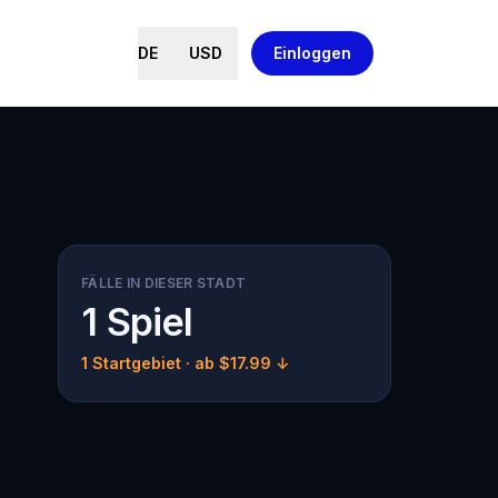
DE
USD
Einloggen
FÄLLE IN DIESER STADT
1 Spiel
1 Startgebiet
· ab $17.99 ↓