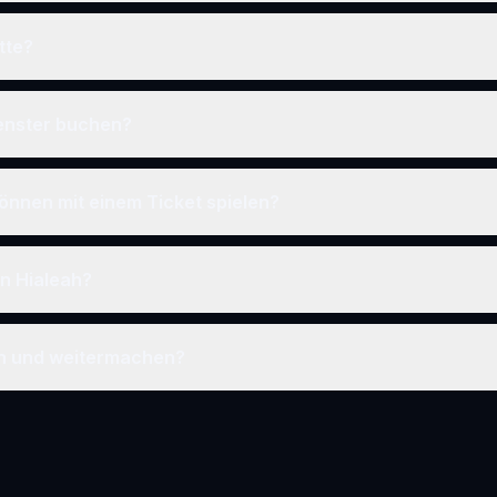
tte?
fenster buchen?
önnen mit einem Ticket spielen?
in Hialeah?
en und weitermachen?