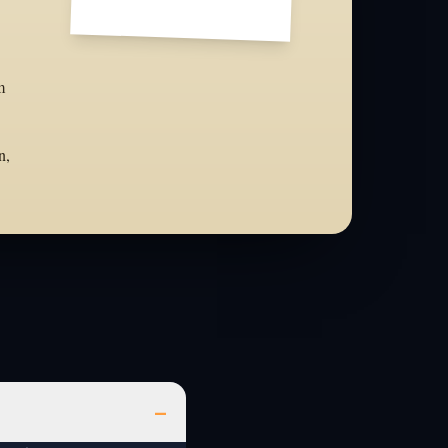
m
n,
–