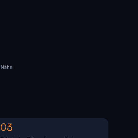
r Nähe.
03