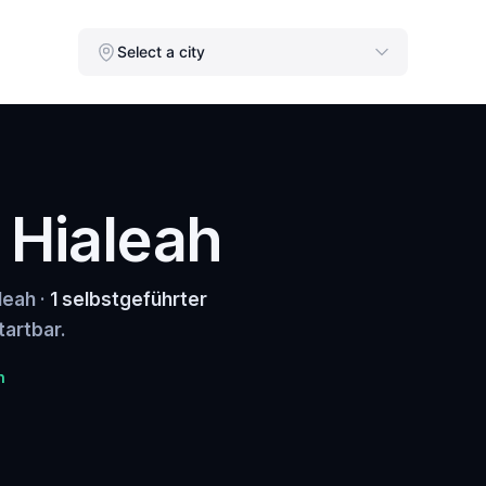
Select a city
n Hialeah
leah ·
1 selbstgeführter
tartbar.
n