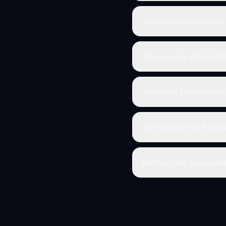
Gibt es Gruppenraba
Müssen wir ein Zeit
Wie viele Personen k
Wo startet der Krimi 
Können wir pausier