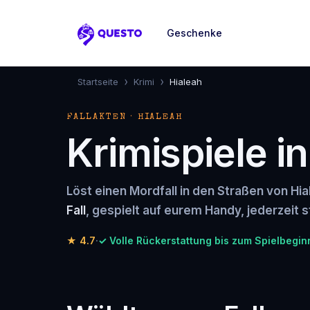
Geschenke
Questo
›
›
Startseite
Krimi
Hialeah
FALLAKTEN · HIALEAH
Krimispiele i
Löst einen Mordfall in den Straßen von Hia
Fall
, gespielt auf eurem Handy, jederzeit s
★
4.7
·
✓ Volle Rückerstattung bis zum Spielbegin