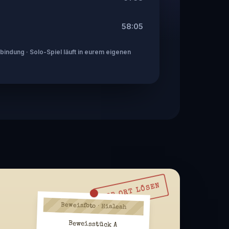
58:05
indung · Solo-Spiel läuft in eurem eigenen
VOR ORT LÖSEN
Beweisfoto · Hialeah
Beweisstück A