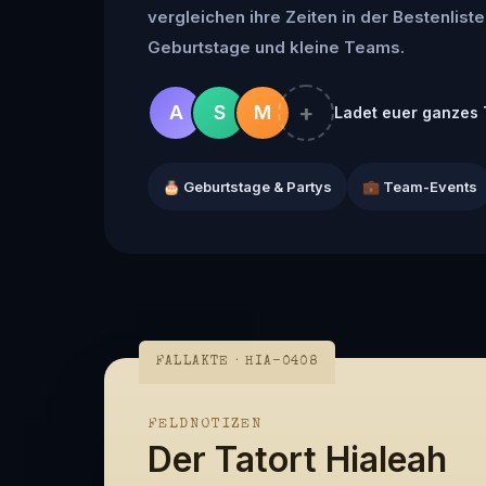
vergleichen ihre Zeiten in der Bestenliste 
Geburtstage und kleine Teams.
+
A
S
M
Ladet euer ganzes 
🎂 Geburtstage & Partys
💼 Team-Events
FALLAKTE · HIA-0408
FELDNOTIZEN
Der Tatort Hialeah