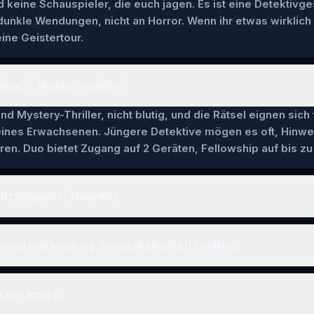
keine Schauspieler, die euch jagen. Es ist eine Detektivge
 dunkle Wendungen, nicht an Horror. Wenn ihr etwas wirklich
ine Geistertour.
imis in Hialeah spielen?
nd Mystery-Thriller, nicht blutig, und die Rätsel eignen sich
 eines Erwachsenen. Jüngere Detektive mögen es oft, Hinwe
en. Duo bietet Zugang auf 2 Geräten, Fellowship auf bis zu 
Krimispiel in Hialeah?
ternetverbindung, um in Hialeah zu spielen?
eah regnet?