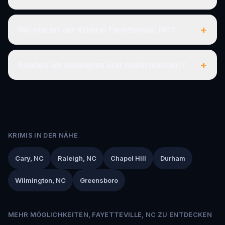
+
Wo startet der Krimi in Fayetteville, NC?
+
Können wir pausieren und weitermachen?
KRIMIS IN DER NÄHE
Cary, NC
Raleigh, NC
Chapel Hill
Durham
Wilmington, NC
Greensboro
MEHR MÖGLICHKEITEN, FAYETTEVILLE, NC ZU ENTDECKEN