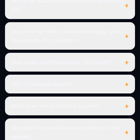
Wie lange dauert ein Krimispiel in Fayetteville,
+
NC?
Brauchen wir eine Internetverbindung, um in
+
Fayetteville, NC zu spielen?
+
Was, wenn es in Fayetteville, NC regnet?
+
Gibt es Gruppenrabatte?
+
Müssen wir ein Zeitfenster buchen?
Wie viele Personen können mit einem Ticket
+
spielen?