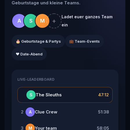
Geburtstage und kleine Teams.
Ladet euer ganzes Team
+
A
S
M
ein
🎂 Geburtstage & Partys
💼 Team-Events
❤️ Date-Abend
LIVE-LEADERBOARD
👑
The Sleuths
47:12
S
Clue Crew
51:38
2
A
Your team
58:05
3
M