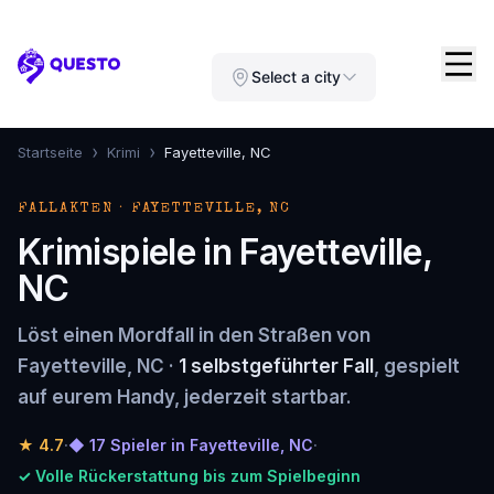
Questo
Select a city
›
›
Startseite
Krimi
Fayetteville, NC
FALLAKTEN · FAYETTEVILLE, NC
Krimispiele in Fayetteville,
NC
Löst einen Mordfall in den Straßen von
Fayetteville, NC ·
1 selbstgeführter Fall
, gespielt
auf eurem Handy, jederzeit startbar.
★
4.7
·
◆ 17 Spieler in Fayetteville, NC
·
✓ Volle Rückerstattung bis zum Spielbeginn