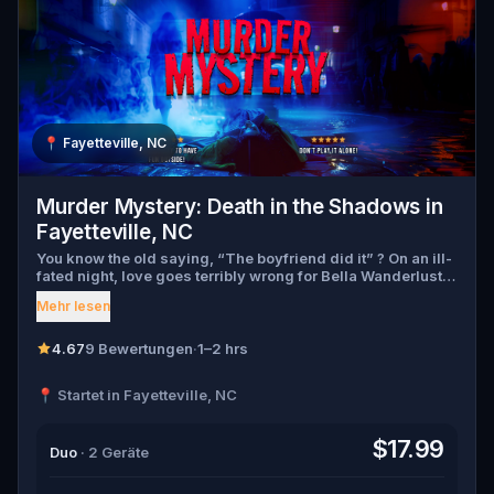
📍
Fayetteville, NC
Murder Mystery: Death in the Shadows in
Fayetteville, NC
You know the old saying, “The boyfriend did it” ? On an ill-
fated night, love goes terribly wrong for Bella Wanderlust
and Walter Bridges . Bella, a famous travel blogger, was
Mehr lesen
found dead during a ghost tour led by the theatrical Percy
Shadows . Now, it’s up to you to uncover the truth. Was it
Walter, the obsessed boyfriend? Percy, the ghost tour
4.67
9 Bewertungen
·
1–2 hrs
guide with a flair for the dramatic? Or is someone else
hiding in the shadows? 🔎 Gather clues, interrogate
📍 Startet in Fayetteville, NC
suspects, and expose the real murderer before they strike
again. Make sure to have your pen and paper ready to jot
down all the crucial evidence.
$17.99
Duo
· 2 Geräte