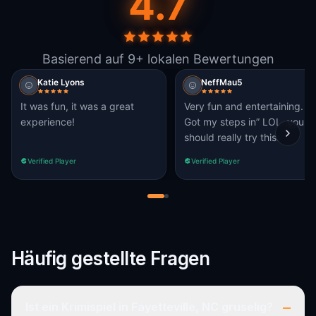
4.7
Basierend auf 9+ lokalen Bewertungen
Katie Lyons
NeffMau5
It was fun, it was a great
Very fun and entertaining.
experience!
Got my steps in” LOL. you
should really try this.
Verified Player
Verified Player
Häufig gestellte Fragen
–
Ist ein Krimispiel in Fayetteville, NC gruselig?