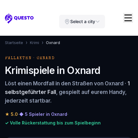
Questo
Select a city
›
›
Startseite
Krimi
Oxnard
FALLAKTEN · OXNARD
Krimispiele in Oxnard
Löst einen Mordfall in den Straßen von Oxnard ·
1
selbstgeführter Fall
, gespielt auf eurem Handy,
jederzeit startbar.
★
5.0
·
◆ 5 Spieler in Oxnard
·
✓ Volle Rückerstattung bis zum Spielbeginn