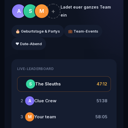
Ladet euer ganzes Team
+
A
S
M
ein
🎂 Geburtstage & Partys
💼 Team-Events
❤️ Date-Abend
LIVE-LEADERBOARD
👑
The Sleuths
47:12
S
Clue Crew
51:38
2
A
Your team
58:05
3
M