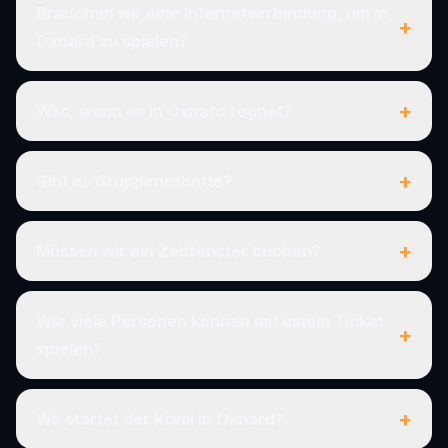
Brauchen wir eine Internetverbindung, um in
+
Oxnard zu spielen?
+
Was, wenn es in Oxnard regnet?
+
Gibt es Gruppenrabatte?
+
Müssen wir ein Zeitfenster buchen?
Wie viele Personen können mit einem Ticket
+
spielen?
+
Wo startet der Krimi in Oxnard?