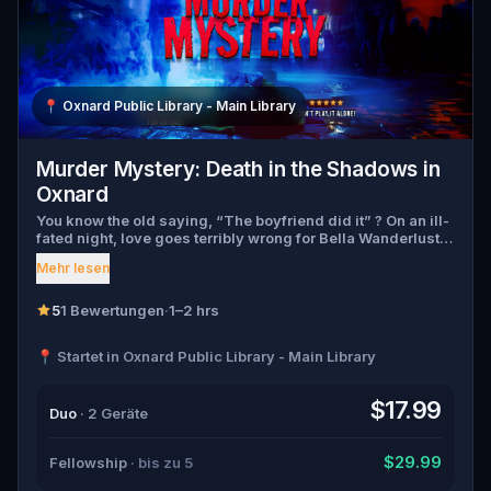
📍
Oxnard Public Library - Main Library
Murder Mystery: Death in the Shadows in
Oxnard
You know the old saying, “The boyfriend did it” ? On an ill-
fated night, love goes terribly wrong for Bella Wanderlust
and Walter Bridges . Bella, a famous travel blogger, was
Mehr lesen
found dead during a ghost tour led by the theatrical Percy
Shadows . Now, it’s up to you to uncover the truth. Was it
Walter, the obsessed boyfriend? Percy, the ghost tour
5
1 Bewertungen
·
1–2 hrs
guide with a flair for the dramatic? Or is someone else
hiding in the shadows? 🔎 Gather clues, interrogate
📍 Startet in Oxnard Public Library - Main Library
suspects, and expose the real murderer before they strike
again. Make sure to have your pen and paper ready to jot
down all the crucial evidence.
$17.99
Duo
· 2 Geräte
$29.99
Fellowship
· bis zu 5