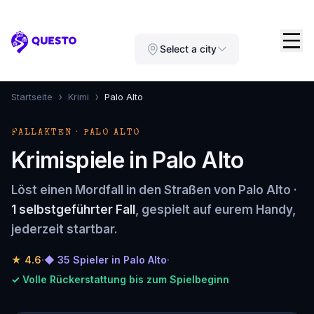
Questo
Select a city
›
›
Startseite
Krimi
Palo Alto
FALLAKTEN · PALO ALTO
Krimispiele in Palo Alto
Löst einen Mordfall in den Straßen von Palo Alto ·
1 selbstgeführter Fall
, gespielt auf eurem Handy,
jederzeit startbar.
★
4.6
·
◆ 35 Spieler in Palo Alto
·
✓ Volle Rückerstattung bis zum Spielbeginn