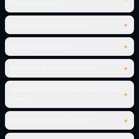
Palo Alto zu spielen?
+
Was, wenn es in Palo Alto regnet?
+
Gibt es Gruppenrabatte?
+
Müssen wir ein Zeitfenster buchen?
Wie viele Personen können mit einem Ticket
+
spielen?
+
Wo startet der Krimi in Palo Alto?