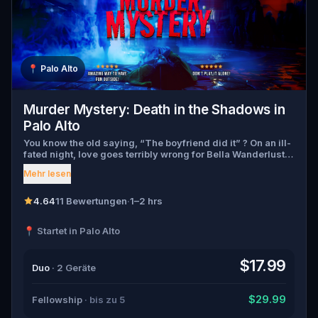
📍
Palo Alto
Murder Mystery: Death in the Shadows in
Palo Alto
You know the old saying, “The boyfriend did it” ? On an ill-
fated night, love goes terribly wrong for Bella Wanderlust
and Walter Bridges . Bella, a famous travel blogger, was
Mehr lesen
found dead during a ghost tour led by the theatrical Percy
Shadows . Now, it’s up to you to uncover the truth. Was it
Walter, the obsessed boyfriend? Percy, the ghost tour
4.64
11 Bewertungen
·
1–2 hrs
guide with a flair for the dramatic? Or is someone else
hiding in the shadows? 🔎 Gather clues, interrogate
📍 Startet in Palo Alto
suspects, and expose the real murderer before they strike
again. Make sure to have your pen and paper ready to jot
down all the crucial evidence.
$17.99
Duo
· 2 Geräte
$29.99
Fellowship
· bis zu 5