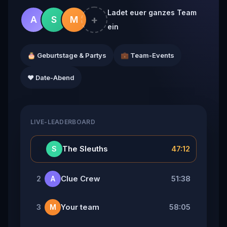
Ladet euer ganzes Team
+
A
S
M
ein
🎂 Geburtstage & Partys
💼 Team-Events
❤️ Date-Abend
LIVE-LEADERBOARD
👑
The Sleuths
47:12
S
Clue Crew
51:38
2
A
Your team
58:05
3
M