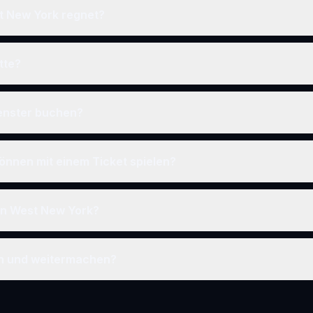
t New York regnet?
tte?
fenster buchen?
önnen mit einem Ticket spielen?
 in West New York?
en und weitermachen?