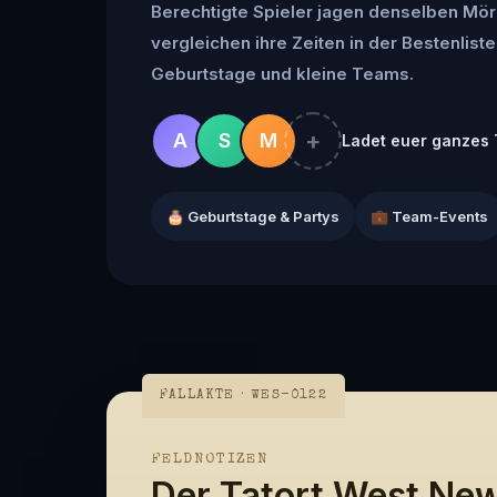
Berechtigte Spieler jagen denselben Mör
vergleichen ihre Zeiten in der Bestenliste 
Geburtstage und kleine Teams.
+
A
S
M
Ladet euer ganzes 
🎂 Geburtstage & Partys
💼 Team-Events
FALLAKTE · WES-0122
FELDNOTIZEN
Der Tatort West Ne