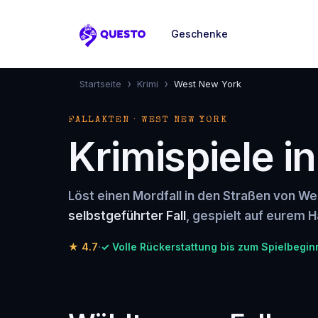
Geschenke
Questo
›
›
Startseite
Krimi
West New York
FALLAKTEN · WEST NEW YORK
Krimispiele i
Löst einen Mordfall in den Straßen von W
selbstgeführter Fall
, gespielt auf eurem H
★
4.7
·
✓ Volle Rückerstattung bis zum Spielbegin