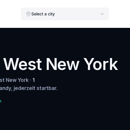
Select a city
n West New York
est New York ·
1
andy, jederzeit startbar.
n