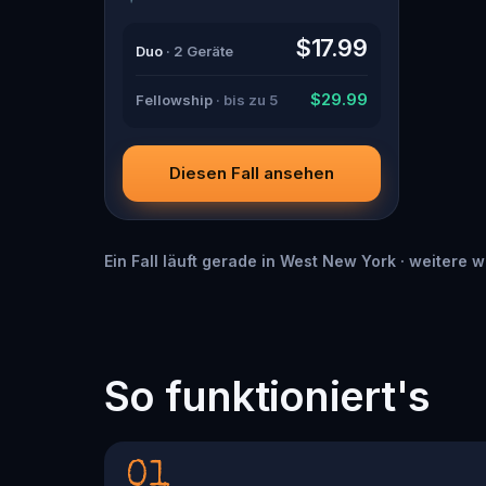
boyfriend? Percy, the ghost tour
guide with a flair for the dramatic?
$17.99
Duo
· 2 Geräte
Or is someone else hiding in the
shadows? 🔎 Gather clues,
interrogate suspects, and expose
$29.99
Fellowship
· bis zu 5
the real murderer before they strike
again. Make sure to have your pen
and paper ready to jot down all the
crucial evidence.
Diesen Fall ansehen
Ein Fall läuft gerade in West New York · weitere 
So funktioniert's
01