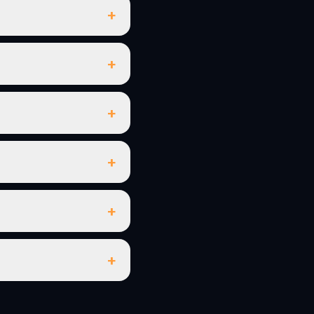
+
+
+
+
+
+