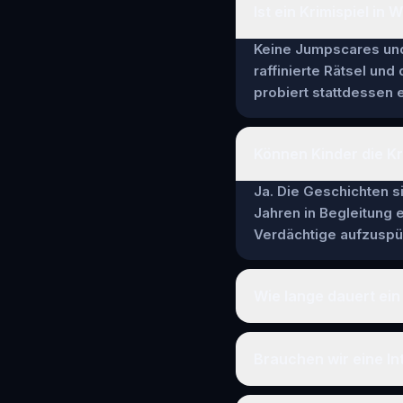
Ist ein Krimispiel in
Keine Jumpscares und 
raffinierte Rätsel und
probiert stattdessen e
Können Kinder die Kr
Ja. Die Geschichten si
Jahren in Begleitung
Verdächtige aufzuspür
Wie lange dauert ein
Brauchen wir eine In