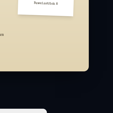
Beweisstück A
nen