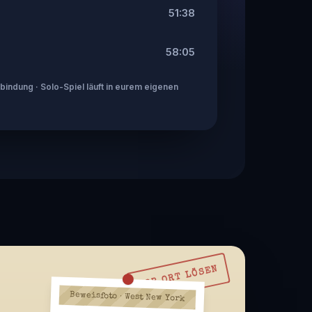
51:38
58:05
indung · Solo-Spiel läuft in eurem eigenen
VOR ORT LÖSEN
Beweisfoto · West New York