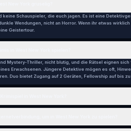
 West New York gruselig?
keine Schauspieler, die euch jagen. Es ist eine Detektivge
 dunkle Wendungen, nicht an Horror. Wenn ihr etwas wirklich
ine Geistertour.
imis in West New York spielen?
nd Mystery-Thriller, nicht blutig, und die Rätsel eignen sich
 eines Erwachsenen. Jüngere Detektive mögen es oft, Hinwe
en. Duo bietet Zugang auf 2 Geräten, Fellowship auf bis zu 
 Krimispiel in West New York?
ternetverbindung, um in West New York zu spielen?