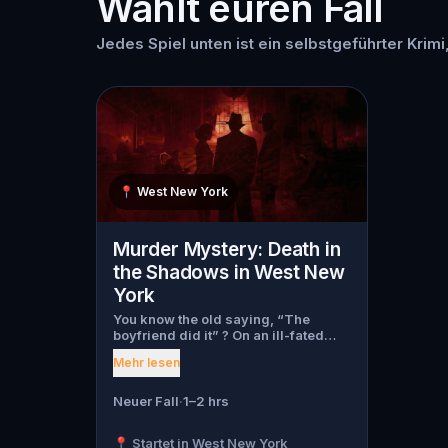
Wählt euren Fall
Jedes Spiel unten ist ein selbstgeführter Krimi
📍
West New York
Murder Mystery: Death in
the Shadows in West New
York
You know the old saying, “The
boyfriend did it” ? On an ill-fated
night, love goes terribly wrong for
Mehr lesen
Bella Wanderlust and Walter Bridges
. Bella, a famous travel blogger, was
found dead during a ghost tour led
Neuer Fall
·
1–2 hrs
by the theatrical Percy Shadows .
Now, it’s up to you to uncover the
📍 Startet in West New York
truth. Was it Walter, the obsessed