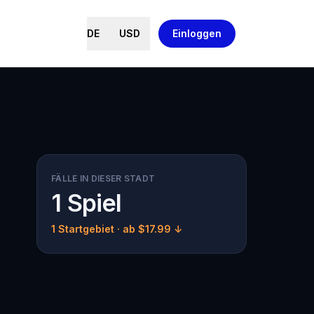
DE
USD
Einloggen
FÄLLE IN DIESER STADT
1 Spiel
1 Startgebiet
· ab $17.99 ↓