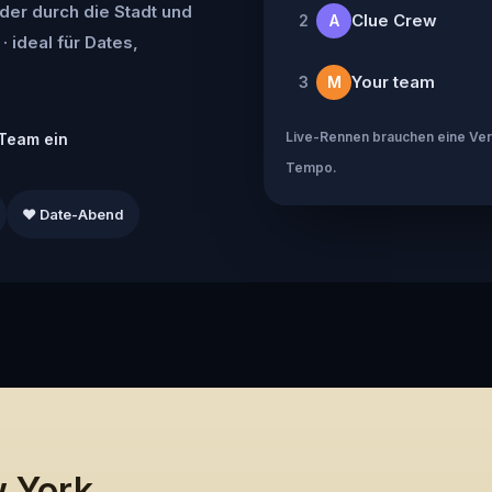
der durch die Stadt und
Clue Crew
2
A
· ideal für Dates,
Your team
3
M
Live-Rennen brauchen eine Verb
Team ein
Tempo.
❤️ Date-Abend
w York