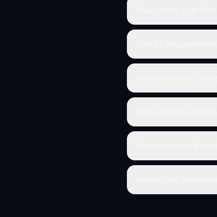
Was, wenn es in Wes
Gibt es Gruppenraba
Müssen wir ein Zeit
Wie viele Personen k
Wo startet der Krimi
Können wir pausier