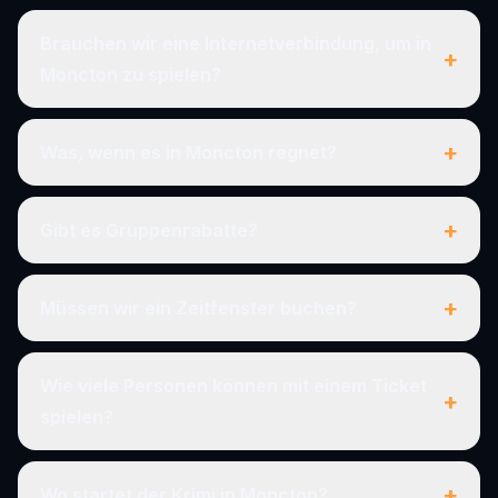
Brauchen wir eine Internetverbindung, um in
+
Moncton zu spielen?
+
Was, wenn es in Moncton regnet?
+
Gibt es Gruppenrabatte?
+
Müssen wir ein Zeitfenster buchen?
Wie viele Personen können mit einem Ticket
+
spielen?
+
Wo startet der Krimi in Moncton?