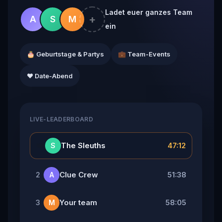
Ladet euer ganzes Team
+
A
S
M
ein
🎂 Geburtstage & Partys
💼 Team-Events
❤️ Date-Abend
LIVE-LEADERBOARD
👑
The Sleuths
47:12
S
Clue Crew
51:38
2
A
Your team
58:05
3
M