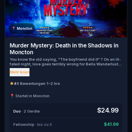
📍
Moncton
Murder Mystery: Death in the Shadows in
Moncton
You know the old saying, “The boyfriend did it” ? On an ill-
fated night, love goes terribly wrong for Bella Wanderlust
and Walter Bridges . Bella, a famous travel blogger, was
Mehr lesen
found dead during a ghost tour led by the theatrical Percy
Shadows . Now, it’s up to you to uncover the truth. Was it
Walter, the obsessed boyfriend? Percy, the ghost tour
4
9 Bewertungen
·
1–2 hrs
guide with a flair for the dramatic? Or is someone else
hiding in the shadows? 🔎 Gather clues, interrogate
📍 Startet in Moncton
suspects, and expose the real murderer before they strike
again. Make sure to have your pen and paper ready to jot
down all the crucial evidence.
$24.99
Duo
· 2 Geräte
$41.99
Fellowship
· bis zu 5