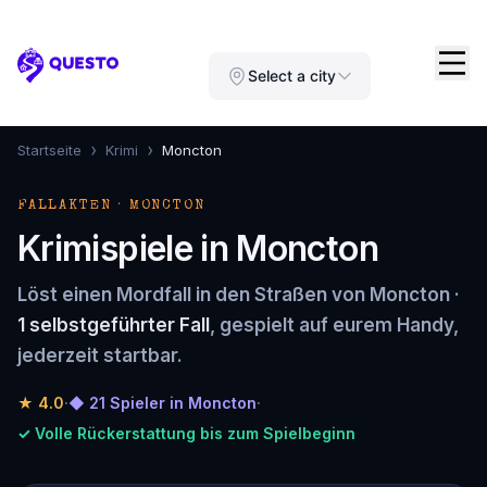
Questo
Select a city
›
›
Startseite
Krimi
Moncton
FALLAKTEN · MONCTON
Krimispiele in Moncton
Löst einen Mordfall in den Straßen von Moncton ·
1 selbstgeführter Fall
, gespielt auf eurem Handy,
jederzeit startbar.
★
4.0
·
◆ 21 Spieler in Moncton
·
✓ Volle Rückerstattung bis zum Spielbeginn