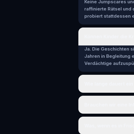
Keine Jumpscares und 
raffinierte Rätsel und
probiert stattdessen e
Können Kinder die Kri
Ja. Die Geschichten si
Jahren in Begleitung
Verdächtige aufzuspür
Wie lange dauert ein 
Brauchen wir eine In
Was, wenn es in Fris