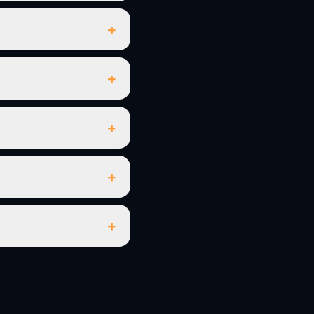
+
+
+
+
+