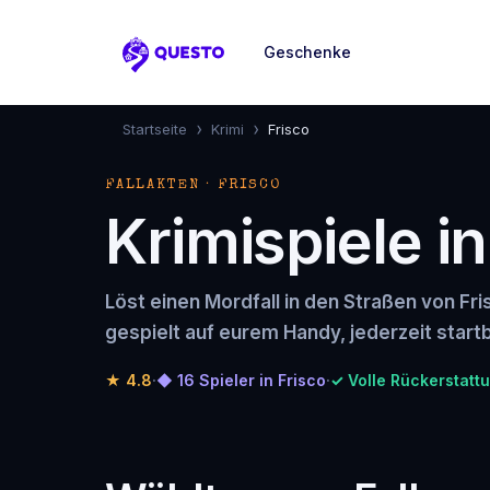
Geschenke
Questo
›
›
Startseite
Krimi
Frisco
FALLAKTEN · FRISCO
Krimispiele in
Löst einen Mordfall in den Straßen von Fri
gespielt auf eurem Handy, jederzeit startb
★
4.8
·
◆ 16 Spieler in Frisco
·
✓ Volle Rückerstatt