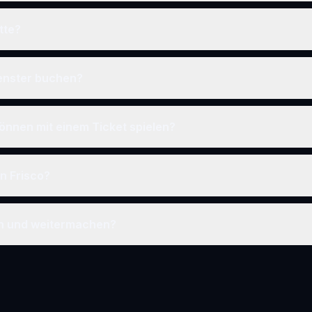
tte?
fenster buchen?
önnen mit einem Ticket spielen?
in Frisco?
en und weitermachen?