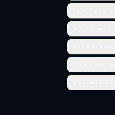
Gibt es Gruppenraba
Müssen wir ein Zeit
Wie viele Personen k
Wo startet der Krimi 
Können wir pausier