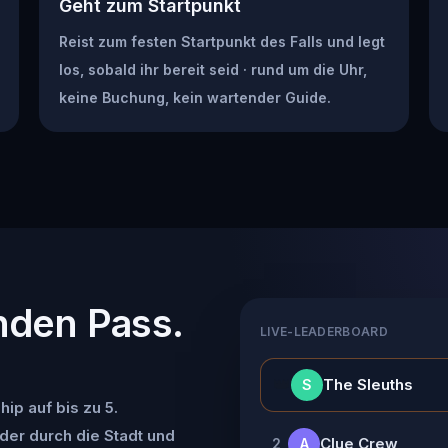
Geht zum Startpunkt
Reist zum festen Startpunkt des Falls und legt
los, sobald ihr bereit seid · rund um die Uhr,
keine Buchung, kein wartender Guide.
nden Pass.
LIVE-LEADERBOARD
👑
The Sleuths
S
ip auf bis zu 5.
der durch die Stadt und
Clue Crew
2
A