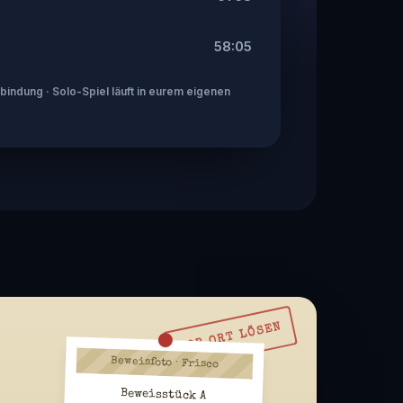
58:05
indung · Solo-Spiel läuft in eurem eigenen
VOR ORT LÖSEN
Beweisfoto · Frisco
Beweisstück A