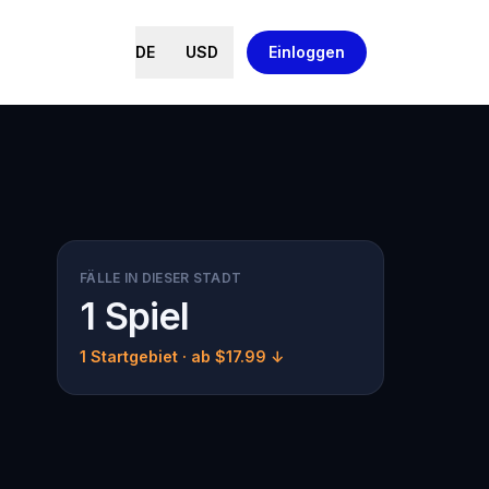
DE
USD
Einloggen
FÄLLE IN DIESER STADT
1 Spiel
1 Startgebiet
· ab $17.99 ↓