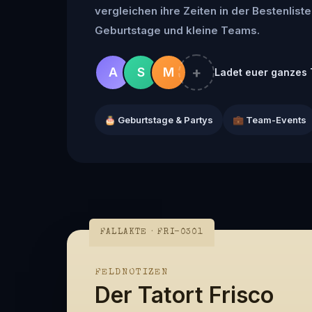
vergleichen ihre Zeiten in der Bestenliste 
Geburtstage und kleine Teams.
+
A
S
M
Ladet euer ganzes 
🎂 Geburtstage & Partys
💼 Team-Events
FALLAKTE · FRI-0301
FELDNOTIZEN
Der Tatort Frisco