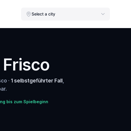
Select a city
 Frisco
sco ·
1 selbstgeführter Fall
,
ar.
ung bis zum Spielbeginn