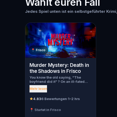
Wählt euren Fall
Jedes Spiel unten ist ein selbstgeführter Krimi,
📍
Frisco
Murder Mystery: Death in
the Shadows in Frisco
You know the old saying, “The
boyfriend did it” ? On an ill-fated
night, love goes terribly wrong for
Mehr lesen
Bella Wanderlust and Walter Bridges
. Bella, a famous travel blogger, was
found dead during a ghost tour led
4.83
6 Bewertungen
·
1–2 hrs
by the theatrical Percy Shadows .
Now, it’s up to you to uncover the
📍 Startet in Frisco
truth. Was it Walter, the obsessed
boyfriend? Percy, the ghost tour