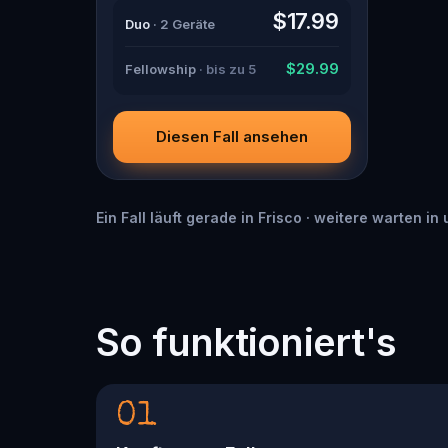
guide with a flair for the dramatic?
$17.99
Duo
· 2 Geräte
Or is someone else hiding in the
shadows? 🔎 Gather clues,
interrogate suspects, and expose
$29.99
Fellowship
· bis zu 5
the real murderer before they strike
again. Make sure to have your pen
and paper ready to jot down all the
crucial evidence.
Diesen Fall ansehen
Ein Fall läuft gerade in Frisco · weitere warten i
So funktioniert's
01