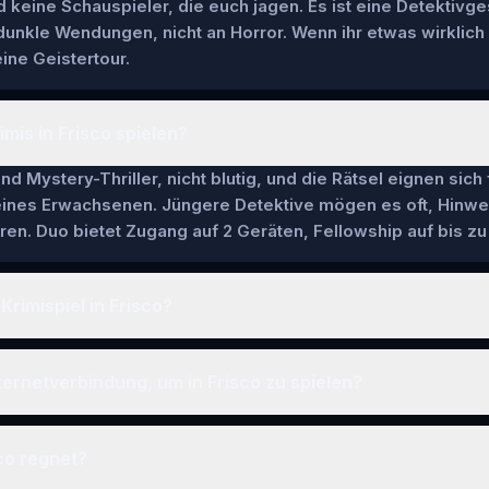
keine Schauspieler, die euch jagen. Es ist eine Detektivge
 dunkle Wendungen, nicht an Horror. Wenn ihr etwas wirklich
ine Geistertour.
mis in Frisco spielen?
nd Mystery-Thriller, nicht blutig, und die Rätsel eignen sich
 eines Erwachsenen. Jüngere Detektive mögen es oft, Hinwe
en. Duo bietet Zugang auf 2 Geräten, Fellowship auf bis zu 
Krimispiel in Frisco?
ternetverbindung, um in Frisco zu spielen?
co regnet?