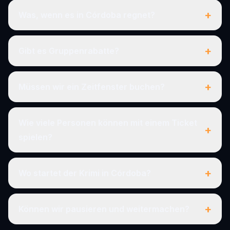
+
Was, wenn es in Córdoba regnet?
+
Gibt es Gruppenrabatte?
+
Müssen wir ein Zeitfenster buchen?
Wie viele Personen können mit einem Ticket
+
spielen?
+
Wo startet der Krimi in Córdoba?
+
Können wir pausieren und weitermachen?