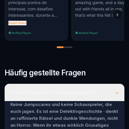
principais pontos de
amazing game, and a day
interesse, com desafios
out with friends all in one,
interessantes. durante a
that’s what this felt like.
história por vezes os nomes
Read more
do Alex e do Matteo eram
Verified Player
Verified Player
trocados.
Häufig gestellte Fragen
–
Ist ein Krimispiel in Córdoba gruselig?
Keine Jumpscares und keine Schauspieler, die
euch jagen. Es ist eine Detektivgeschichte · denkt
an raffinierte Rätsel und dunkle Wendungen, nicht
an Horror. Wenn ihr etwas wirklich Gruseliges