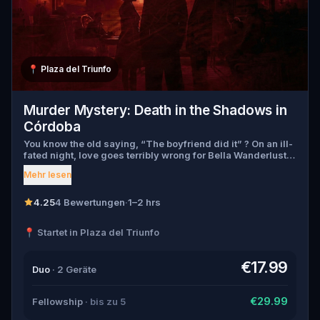
📍
Plaza del Triunfo
Murder Mystery: Death in the Shadows in
Córdoba
You know the old saying, “The boyfriend did it” ? On an ill-
fated night, love goes terribly wrong for Bella Wanderlust
and Walter Bridges . Bella, a famous travel blogger, was
Mehr lesen
found dead during a ghost tour led by the theatrical Percy
Shadows . Now, it’s up to you to uncover the truth. Was it
Walter, the obsessed boyfriend? Percy, the ghost tour
4.25
4 Bewertungen
·
1–2 hrs
guide with a flair for the dramatic? Or is someone else
hiding in the shadows? 🔎 Gather clues, interrogate
📍 Startet in Plaza del Triunfo
suspects, and expose the real murderer before they strike
again. Make sure to have your pen and paper ready to jot
down all the crucial evidence.
€17.99
Duo
· 2 Geräte
€29.99
Fellowship
· bis zu 5