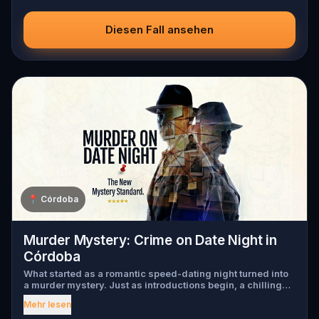
Diesen Fall ansehen
📍
Córdoba
Murder Mystery: Crime on Date Night in
Córdoba
What started as a romantic speed-dating night turned into
a murder mystery. Just as introductions begin, a chilling
scream tears through the crowd, one of the guests has
Mehr lesen
been murdered , and the killer has fled into the city. Before