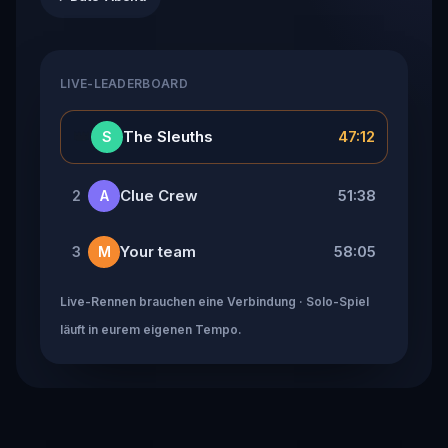
LIVE-LEADERBOARD
👑
The Sleuths
47:12
S
Clue Crew
51:38
2
A
Your team
58:05
3
M
Live-Rennen brauchen eine Verbindung · Solo-Spiel
läuft in eurem eigenen Tempo.