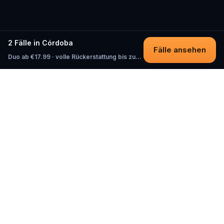
2 Fälle in Córdoba
Fälle ansehen
Duo ab €17.99 · volle Rückerstattung bis zum Start
Questo
In einer zunehmend digitalen Welt