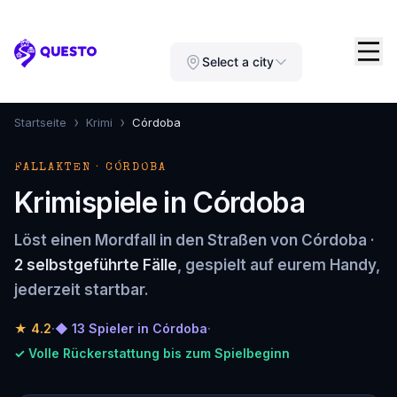
Questo
Select a city
›
›
Startseite
Krimi
Córdoba
FALLAKTEN · CÓRDOBA
Krimispiele in Córdoba
Löst einen Mordfall in den Straßen von Córdoba ·
2 selbstgeführte Fälle
, gespielt auf eurem Handy,
jederzeit startbar.
★
4.2
·
◆ 13 Spieler in Córdoba
·
✓ Volle Rückerstattung bis zum Spielbeginn