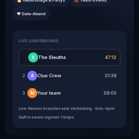
🎂 Geburtstage & Partys
💼 Team-Events
❤️ Date-Abend
LIVE-LEADERBOARD
👑
The Sleuths
47:12
S
Clue Crew
51:38
2
A
Your team
58:05
3
M
Live-Rennen brauchen eine Verbindung · Solo-Spiel
läuft in eurem eigenen Tempo.