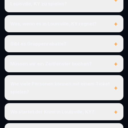
Louisville, KY zu spielen?
+
Was, wenn es in Louisville, KY regnet?
+
Gibt es Gruppenrabatte?
+
Müssen wir ein Zeitfenster buchen?
Wie viele Personen können mit einem Ticket
+
spielen?
+
Wo startet der Krimi in Louisville, KY?