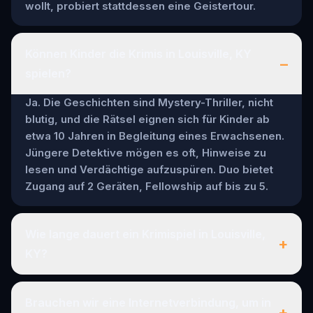
wollt, probiert stattdessen eine Geistertour.
Können Kinder die Krimis in Louisville, KY
–
spielen?
Ja. Die Geschichten sind Mystery-Thriller, nicht
blutig, und die Rätsel eignen sich für Kinder ab
etwa 10 Jahren in Begleitung eines Erwachsenen.
Jüngere Detektive mögen es oft, Hinweise zu
lesen und Verdächtige aufzuspüren. Duo bietet
Zugang auf 2 Geräten, Fellowship auf bis zu 5.
Wie lange dauert ein Krimispiel in Louisville,
+
KY?
Brauchen wir eine Internetverbindung, um in
+