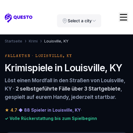
Questo
Select a city
›
›
Startseite
Krimi
Louisville, KY
FALLAKTEN · LOUISVILLE, KY
Krimispiele in Louisville, KY
Löst einen Mordfall in den Straßen von Louisville,
KY ·
2 selbstgeführte Fälle über 3 Startgebiete
,
gespielt auf eurem Handy, jederzeit startbar.
★
4.7
·
◆ 88 Spieler in Louisville, KY
·
✓ Volle Rückerstattung bis zum Spielbeginn