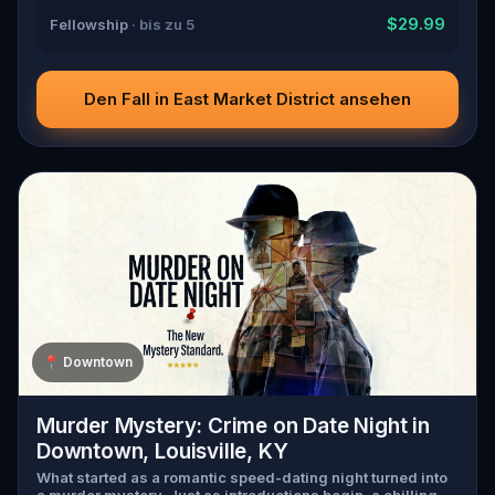
$29.99
Fellowship
· bis zu 5
Den Fall in East Market District ansehen
📍
Downtown
Murder Mystery: Crime on Date Night in
Downtown, Louisville, KY
What started as a romantic speed-dating night turned into