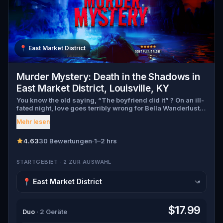
📍
East Market District
Murder Mystery: Death in the Shadows in
East Market District, Louisville, KY
You know the old saying, “The boyfriend did it” ? On an ill-
fated night, love goes terribly wrong for Bella Wanderlust
and Walter Bridges . Bella, a famous travel blogger, was
Mehr lesen
found dead during a ghost tour led by the theatrical Percy
Shadows . Now, it’s up to you to uncover the truth. Was it
Walter, the obsessed boyfriend? Percy, the ghost tour
4.63
30 Bewertungen
·
1–2 hrs
guide with a flair for the dramatic? Or is someone else
hiding in the shadows? 🔎 Gather clues, interrogate
STARTGEBIET · 2 ZUR AUSWAHL
suspects, and expose the real murderer before they strike
again. Make sure to have your pen and paper ready to jot
down all the crucial evidence.
▾
$17.99
Duo
· 2 Geräte