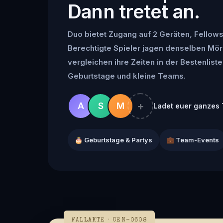
Dann tretet an.
Duo bietet Zugang auf 2 Geräten, Fellowsh
Berechtigte Spieler jagen denselben Mör
vergleichen ihre Zeiten in der Bestenliste 
Geburtstage und kleine Teams.
+
A
S
M
Ladet euer ganzes 
🎂 Geburtstage & Partys
💼 Team-Events
FALLAKTE · CEN-0608