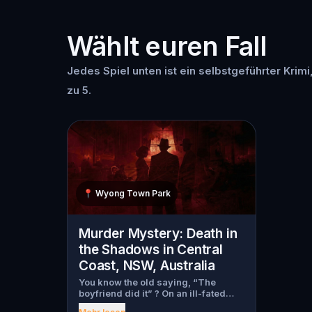
Wählt euren Fall
Jedes Spiel unten ist ein selbstgeführter Krimi
zu 5.
📍
Wyong Town Park
Murder Mystery: Death in
the Shadows in Central
Coast, NSW, Australia
You know the old saying, “The
boyfriend did it” ? On an ill-fated
night, love goes terribly wrong for