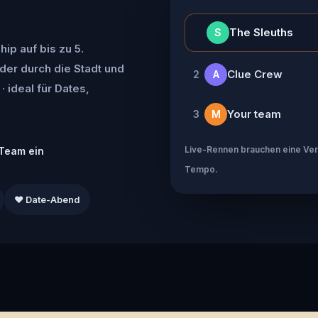
👑
The Sleuths
S
ip auf bis zu 5.
der durch die Stadt und
Clue Crew
2
A
· ideal für Dates,
Your team
3
M
Live-Rennen brauchen eine Verb
Team ein
Tempo.
❤️ Date-Abend