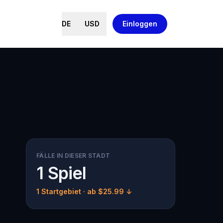
DE
USD
Einloggen
FÄLLE IN DIESER STADT
1 Spiel
1 Startgebiet
· ab $25.99 ↓