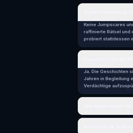
Ist ein Krimispiel in
Keine Jumpscares und 
raffinierte Rätsel und
probiert stattdessen e
Können Kinder die Kr
Ja. Die Geschichten si
Jahren in Begleitung
Verdächtige aufzuspür
Wie lange dauert ein 
Brauchen wir eine In