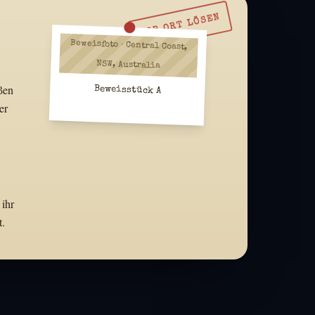
VOR ORT LÖSEN
Beweisfoto · Central Coast,
NSW, Australia
ßen
Beweisstück A
er
 ihr
t.