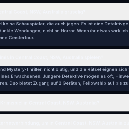
 Central Coast, NSW, Australia gruselig?
keine Schauspieler, die euch jagen. Es ist eine Detektivge
 dunkle Wendungen, nicht an Horror. Wenn ihr etwas wirklich
ine Geistertour.
imis in Central Coast, NSW, Australia spielen?
nd Mystery-Thriller, nicht blutig, und die Rätsel eignen sich
 eines Erwachsenen. Jüngere Detektive mögen es oft, Hinwe
en. Duo bietet Zugang auf 2 Geräten, Fellowship auf bis zu 
Krimispiel in Central Coast, NSW, Australia?
ternetverbindung, um in Central Coast, NSW, Australia zu