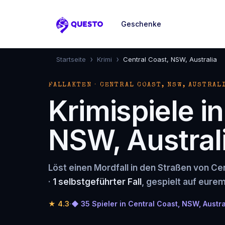
Geschenke
Questo
›
›
Startseite
Krimi
Central Coast, NSW, Australia
FALLAKTEN · CENTRAL COAST, NSW, AUSTRAL
Krimispiele i
NSW, Austral
Löst einen Mordfall in den Straßen von Ce
·
1 selbstgeführter Fall
, gespielt auf eurem
★
4.3
·
◆ 35 Spieler in Central Coast, NSW, Austra