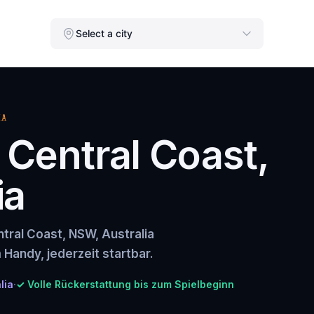
Select a city
IA
n Central Coast,
ia
ntral Coast, NSW, Australia
 Handy, jederzeit startbar.
lia
·
✓ Volle Rückerstattung bis zum Spielbeginn