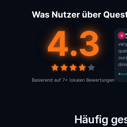
Was Nutzer über Quest
4.3
a
very
que
ours
dinn
Veri
Basierend auf 7+ lokalen Bewertungen
Häufig ges