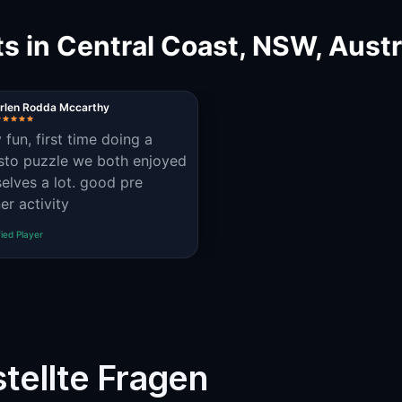
s in Central Coast, NSW, Austr
rlen Rodda Mccarthy
 fun, first time doing a
sto puzzle we both enjoyed
elves a lot. good pre
er activity
fied Player
tellte Fragen