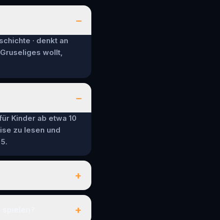
–
schichte · denkt an
 Gruseliges wollt,
–
 für Kinder ab etwa 10
ise zu lesen und
5.
+
+
 spielen?