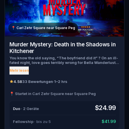
📍
Carl Zehr Square near Square Peg
Murder Mystery: Death in the Shadows in
Kitchener
You know the old saying, “The boyfriend did it” ? On an ill-
fated night, love goes terribly wrong for Bella Wanderlust
and Walter Bridges . Bella, a famous travel blogger, was
Mehr lesen
found dead during a ghost tour led by the theatrical Percy
Shadows . Now, it’s up to you to uncover the truth. Was it
Walter, the obsessed boyfriend? Percy, the ghost tour
4.58
33 Bewertungen
·
1–2 hrs
guide with a flair for the dramatic? Or is someone else
hiding in the shadows? 🔎 Gather clues, interrogate
📍 Startet in Carl Zehr Square near Square Peg
suspects, and expose the real murderer before they strike
again. Make sure to have your pen and paper ready to jot
down all the crucial evidence.
$24.99
Duo
· 2 Geräte
$41.99
Fellowship
· bis zu 5