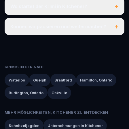
+
Wo startet der Krimi in Kitchener?
+
Können wir pausieren und weitermachen?
KRIMIS IN DER NÄHE
Waterloo
Guelph
Brantford
Hamilton, Ontario
Burlington, Ontario
Oakville
MEHR MÖGLICHKEITEN, KITCHENER ZU ENTDECKEN
Schnitzeljagden
Unternehmungen in Kitchener