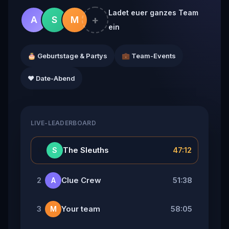
Ladet euer ganzes Team
+
A
S
M
ein
🎂 Geburtstage & Partys
💼 Team-Events
❤️ Date-Abend
LIVE-LEADERBOARD
👑
The Sleuths
47:12
S
Clue Crew
51:38
2
A
Your team
58:05
3
M