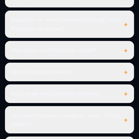
Brauchen wir eine Internetverbindung, um in
+
Kitchener zu spielen?
+
Was, wenn es in Kitchener regnet?
+
Gibt es Gruppenrabatte?
+
Müssen wir ein Zeitfenster buchen?
Wie viele Personen können mit einem Ticket
+
spielen?