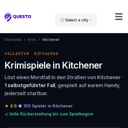
Questo
Select a city
›
›
Startseite
Krimi
Kitchener
FALLAKTEN · KITCHENER
Krimispiele in Kitchener
Löst einen Mordfall in den Straßen von Kitchener ·
1 selbstgeführter Fall
, gespielt auf eurem Handy,
jederzeit startbar.
★
4.6
·
◆ 100 Spieler in Kitchener
·
✓ Volle Rückerstattung bis zum Spielbeginn