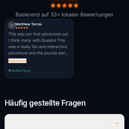
Basierend auf 33+ lokalen Bewertungen
Matthew Torres
This was our first adventure out
I think many with Questo! This
was a really fun and interactive
adventure and the puzzle were
quite challenging and enjoyable!
Read more
Verified Player
Häufig gestellte Fragen
–
Ist ein Krimispiel in Kitchener gruselig?