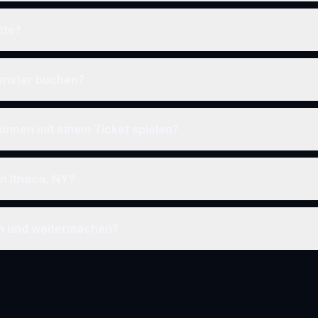
tte?
fenster buchen?
önnen mit einem Ticket spielen?
in Ithaca, NY?
en und weitermachen?