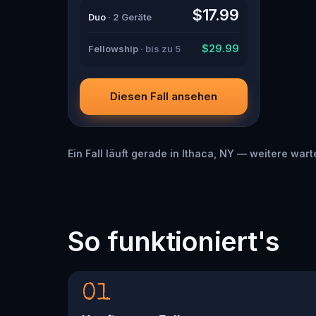
guide with a flair for the dramatic?
$17.99
Duo
· 2 Geräte
Or is someone else hiding in the
shadows? 🔎 Gather clues,
interrogate suspects, and expose
$29.99
Fellowship
· bis zu 5
the real murderer before they strike
again. Make sure to have your pen
and paper ready to jot down all the
crucial evidence.
Diesen Fall ansehen
Ein Fall läuft gerade in Ithaca, NY — weitere war
So funktioniert's
01