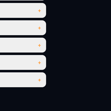
+
+
+
+
+