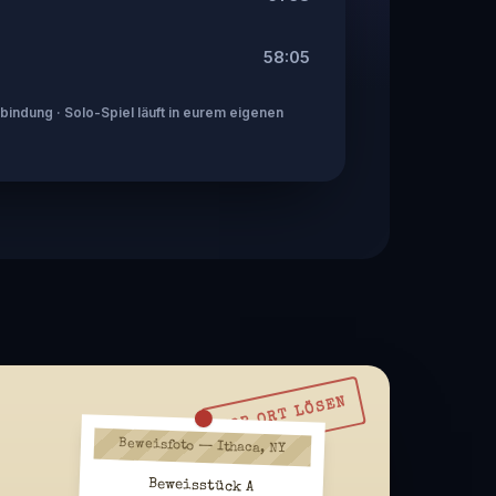
58:05
indung · Solo-Spiel läuft in eurem eigenen
VOR ORT LÖSEN
Beweisfoto — Ithaca, NY
Beweisstück A