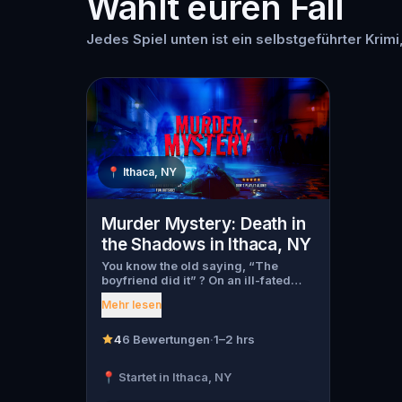
Wählt euren Fall
Jedes Spiel unten ist ein selbstgeführter Krimi,
📍
Ithaca, NY
Murder Mystery: Death in
the Shadows in Ithaca, NY
You know the old saying, “The
boyfriend did it” ? On an ill-fated
night, love goes terribly wrong for
Mehr lesen
Bella Wanderlust and Walter Bridges
. Bella, a famous travel blogger, was
found dead during a ghost tour led
4
6 Bewertungen
·
1–2 hrs
by the theatrical Percy Shadows .
Now, it’s up to you to uncover the
📍 Startet in Ithaca, NY
truth. Was it Walter, the obsessed
boyfriend? Percy, the ghost tour