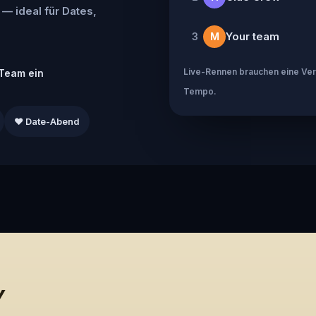
 — ideal für Dates,
Your team
3
M
Live-Rennen brauchen eine Verb
Team ein
Tempo.
❤️ Date-Abend
Y