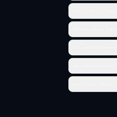
Gibt es Gruppenraba
Müssen wir ein Zeit
Wie viele Personen k
Wo startet der Krimi 
Können wir pausier