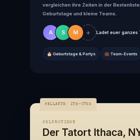
vergleichen ihre Zeiten in der Bestenliste
Geburtstage und kleine Teams.
+
A
S
M
Ladet euer ganzes 
🎂 Geburtstage & Partys
💼 Team-Events
FALLAKTE · ITH-0722
FELDNOTIZEN
Der Tatort Ithaca, N