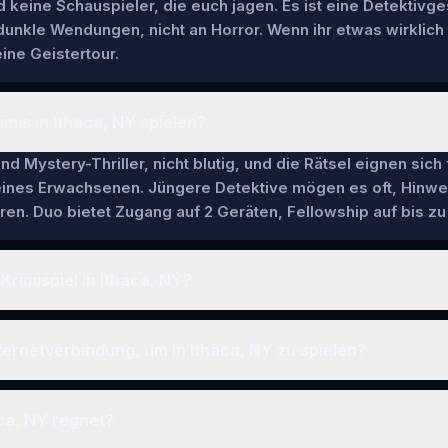
keine Schauspieler, die euch jagen. Es ist eine Detektivg
 dunkle Wendungen, nicht an Horror. Wenn ihr etwas wirklich
ine Geistertour.
imis in Ithaca, NY spielen?
nd Mystery-Thriller, nicht blutig, und die Rätsel eignen sich
 eines Erwachsenen. Jüngere Detektive mögen es oft, Hinwe
en. Duo bietet Zugang auf 2 Geräten, Fellowship auf bis zu 
Krimispiel in Ithaca, NY?
ternetverbindung, um in Ithaca, NY zu spielen?
ca, NY regnet?