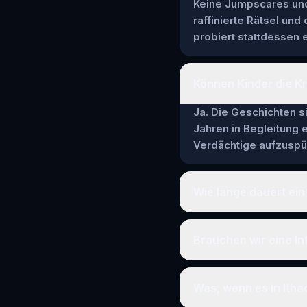
Keine Jumpscares und 
raffinierte Rätsel und
probiert stattdessen e
Können Kinder die Kr
Ja. Die Geschichten si
Jahren in Begleitung
Verdächtige aufzuspür
Wie lange dauert ein 
Brauchen wir eine In
Was, wenn es in Itha