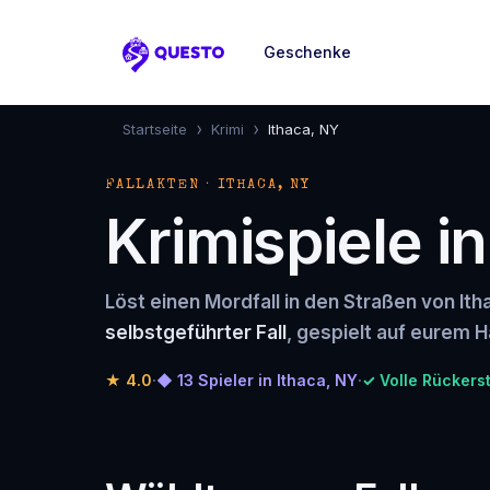
Geschenke
Questo
›
›
Startseite
Krimi
Ithaca, NY
FALLAKTEN · ITHACA, NY
Krimispiele i
Löst einen Mordfall in den Straßen von It
selbstgeführter Fall
, gespielt auf eurem H
★
4.0
·
◆ 13 Spieler in Ithaca, NY
·
✓ Volle Rückers