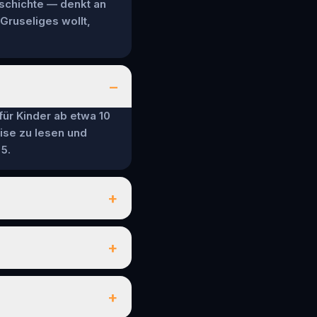
eschichte — denkt an
 Gruseliges wollt,
–
 für Kinder ab etwa 10
ise zu lesen und
5.
+
+
+