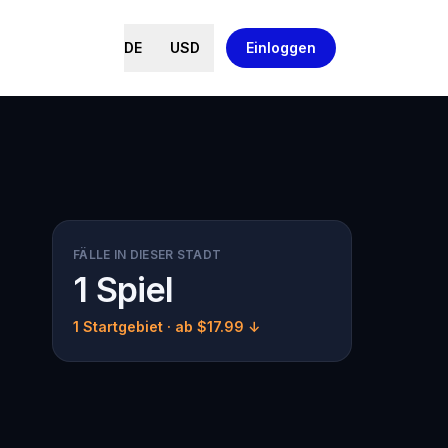
DE
USD
Einloggen
FÄLLE IN DIESER STADT
1 Spiel
1 Startgebiet
· ab $17.99 ↓