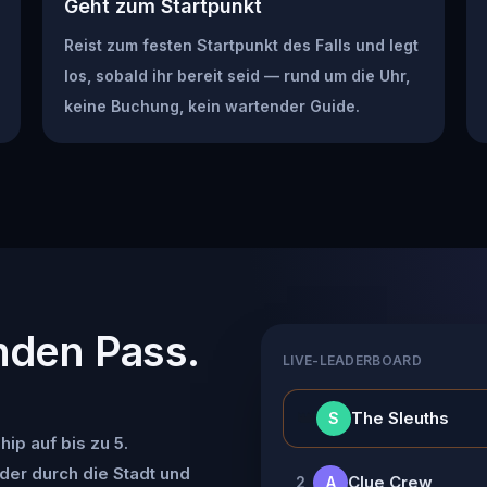
Geht zum Startpunkt
Reist zum festen Startpunkt des Falls und legt
los, sobald ihr bereit seid — rund um die Uhr,
keine Buchung, kein wartender Guide.
nden Pass.
LIVE-LEADERBOARD
👑
The Sleuths
S
ip auf bis zu 5.
der durch die Stadt und
Clue Crew
2
A