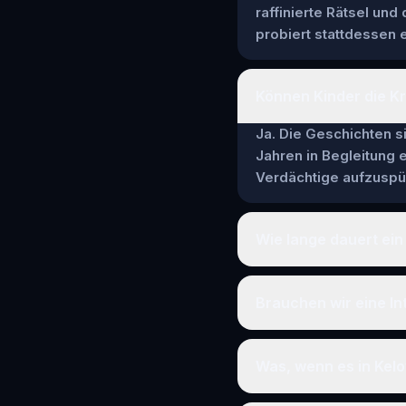
raffinierte Rätsel und
probiert stattdessen e
Können Kinder die Kr
Ja. Die Geschichten si
Jahren in Begleitung
Verdächtige aufzuspür
Wie lange dauert ein
Brauchen wir eine In
Was, wenn es in Kel