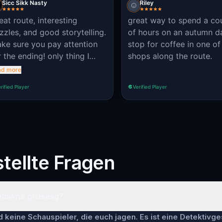
Sicc Sikk Nasty
Riley
eat route, interesting
great way to spend a co
zzles, and good storytelling.
of hours on an autumn d
ke sure you pay attention
stop for coffee in one o
the ending! only thing I
shops along the route.
uld update are the hints for
ad more
couple puzzles. the hints
rified Player
Verified Player
emselves can be quite vague
 meaningless.
tellte Fragen
Kelowna gruselig?
keine Schauspieler, die euch jagen. Es ist eine Detektivge