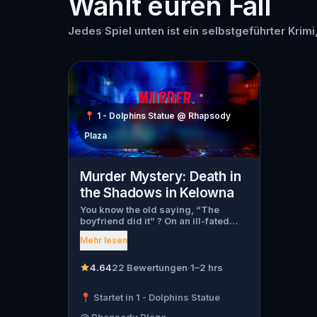
Wählt euren Fall
Jedes Spiel unten ist ein selbstgeführter Krimi
📍
1 - Dolphins Statue @ Rhapsody
Plaza
Murder Mystery: Death in
the Shadows in Kelowna
You know the old saying, “The
boyfriend did it” ? On an ill-fated
night, love goes terribly wrong for
Mehr lesen
Bella Wanderlust and Walter Bridges
. Bella, a famous travel blogger, was
found dead during a ghost tour led
4.64
22 Bewertungen
·
1–2 hrs
by the theatrical Percy Shadows .
Now, it’s up to you to uncover the
📍 Startet in 1 - Dolphins Statue
truth. Was it Walter, the obsessed
boyfriend? Percy, the ghost tour
@ Rhapsody Plaza