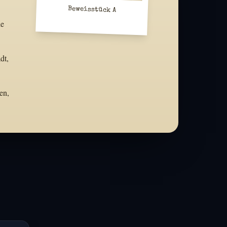
Beweisstück A
ie
dt,
en,