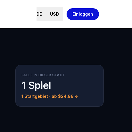
DE
USD
Einloggen
FÄLLE IN DIESER STADT
1 Spiel
1 Startgebiet
· ab $24.99 ↓