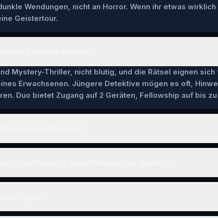
 dunkle Wendungen, nicht an Horror. Wenn ihr etwas wirklich
ine Geistertour.
imis in Kelowna spielen?
nd Mystery-Thriller, nicht blutig, und die Rätsel eignen sich
 eines Erwachsenen. Jüngere Detektive mögen es oft, Hinwe
en. Duo bietet Zugang auf 2 Geräten, Fellowship auf bis zu 
 Krimispiel in Kelowna?
ternetverbindung, um in Kelowna zu spielen?
owna regnet?