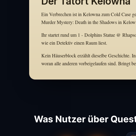
Der Tatort Kelowna
Ein Verbrechen ist in Kelowna zum Cold Case gew
Murder Mystery: Death in the Shadows in Kelown
Ihr startet rund um 1 - Dolphins Statue @ Rhapso
wie ein Detektiv einen Raum liest.
Kein Häuserblock erzählt dieselbe Geschichte. In
woran alle anderen vorbeigelaufen sind. Bringt 
Was Nutzer über Quest