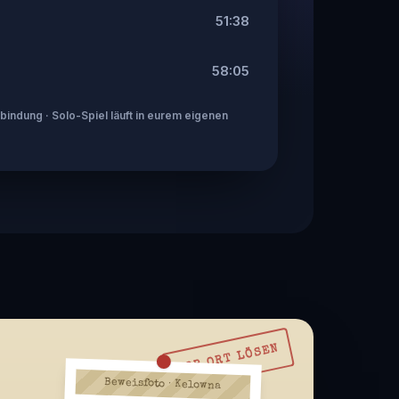
51:38
58:05
indung · Solo-Spiel läuft in eurem eigenen
VOR ORT LÖSEN
Beweisfoto · Kelowna