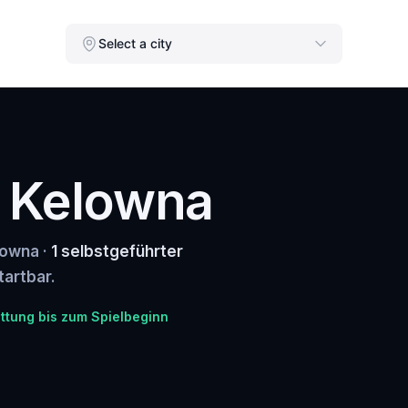
Select a city
n Kelowna
lowna ·
1 selbstgeführter
tartbar.
ttung bis zum Spielbeginn