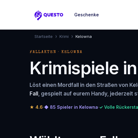
Geschenke
Questo
›
›
Startseite
Krimi
Kelowna
FALLAKTEN · KELOWNA
Krimispiele i
Löst einen Mordfall in den Straßen von Ke
Fall
, gespielt auf eurem Handy, jederzeit s
★
4.6
·
◆ 85 Spieler in Kelowna
·
✓ Volle Rückersta