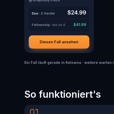
guide with a flair for the dramatic?
Or is someone else hiding in the
shadows? 🔎 Gather clues,
$24.99
Duo
· 2 Geräte
interrogate suspects, and expose
the real murderer before they strike
again. Make sure to have your pen
$41.99
Fellowship
· bis zu 5
and paper ready to jot down all the
crucial evidence.
Diesen Fall ansehen
Ein Fall läuft gerade in Kelowna · weitere warten 
So funktioniert's
01