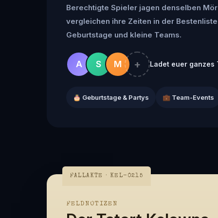
Berechtigte Spieler jagen denselben Mör
vergleichen ihre Zeiten in der Bestenliste 
Geburtstage und kleine Teams.
+
A
S
M
Ladet euer ganzes 
🎂 Geburtstage & Partys
💼 Team-Events
FALLAKTE · KEL-0215
FELDNOTIZEN