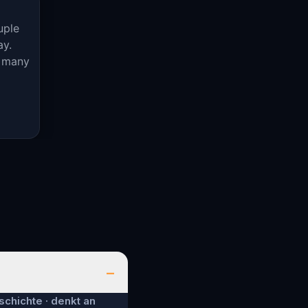
uple
ay.
f many
–
schichte · denkt an