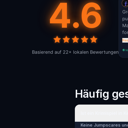
4.6
Gr
pu
Ma
for 
wo
Re
a 
Ve
Basierend auf 22+ lokalen Bewertungen
th
or
Häufig ges
Ist ein Krimispiel in 
Keine Jumpscares und 