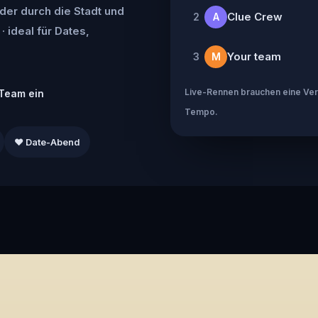
der durch die Stadt und
Clue Crew
2
A
· ideal für Dates,
Your team
3
M
Live-Rennen brauchen eine Verb
Team ein
Tempo.
❤️ Date-Abend