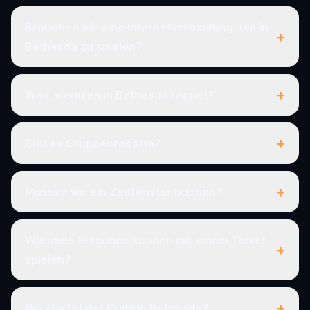
Brauchen wir eine Internetverbindung, um in
+
Bethesda zu spielen?
+
Was, wenn es in Bethesda regnet?
+
Gibt es Gruppenrabatte?
+
Müssen wir ein Zeitfenster buchen?
Wie viele Personen können mit einem Ticket
+
spielen?
+
Wo startet der Krimi in Bethesda?