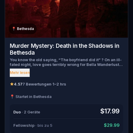
📍
Bethesda
Murder Mystery: Death in the Shadows in
Bethesda
You know the old saying, “The boyfriend did it” ? On an ill-
fated night, love goes terribly wrong for Bella Wanderlust
and Walter Bridges . Bella, a famous travel blogger, was
Mehr lesen
found dead during a ghost tour led by the theatrical Percy
Shadows . Now, it’s up to you to uncover the truth. Was it
Walter, the obsessed boyfriend? Percy, the ghost tour
4.57
7 Bewertungen
·
1–2 hrs
guide with a flair for the dramatic? Or is someone else
hiding in the shadows? 🔎 Gather clues, interrogate
📍 Startet in Bethesda
suspects, and expose the real murderer before they strike
again. Make sure to have your pen and paper ready to jot
down all the crucial evidence.
$17.99
Duo
· 2 Geräte
$29.99
Fellowship
· bis zu 5