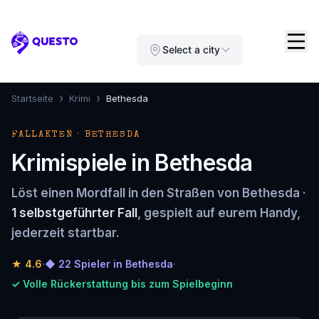
Questo
Select a city
›
›
Startseite
Krimi
Bethesda
FALLAKTEN · BETHESDA
Krimispiele in Bethesda
Löst einen Mordfall in den Straßen von Bethesda ·
1 selbstgeführter Fall
, gespielt auf eurem Handy,
jederzeit startbar.
★
4.6
·
◆ 22 Spieler in Bethesda
·
✓ Volle Rückerstattung bis zum Spielbeginn