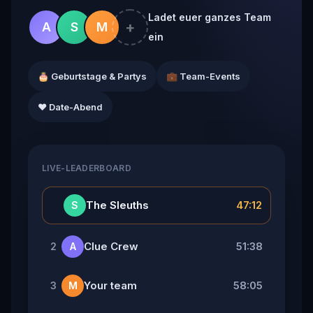
Ladet euer ganzes Team
+
A
S
M
ein
🎂 Geburtstage & Partys
💼 Team-Events
❤️ Date-Abend
LIVE-LEADERBOARD
👑
The Sleuths
47:12
S
Clue Crew
51:38
2
A
Your team
58:05
3
M