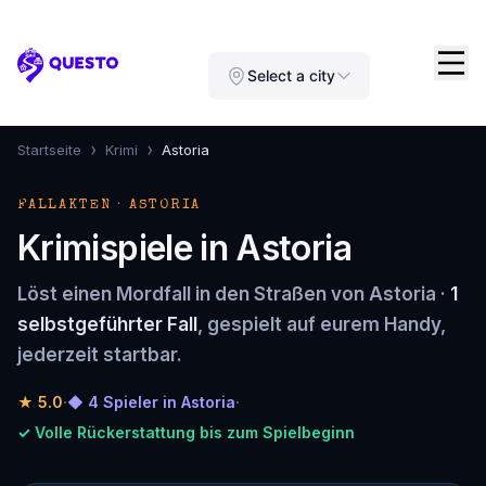
Questo
Select a city
›
›
Startseite
Krimi
Astoria
FALLAKTEN · ASTORIA
Krimispiele in Astoria
Löst einen Mordfall in den Straßen von Astoria ·
1
selbstgeführter Fall
, gespielt auf eurem Handy,
jederzeit startbar.
★
5.0
·
◆ 4 Spieler in Astoria
·
✓ Volle Rückerstattung bis zum Spielbeginn