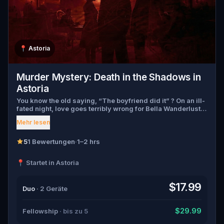
📍
Astoria
Murder Mystery: Death in the Shadows in
Astoria
You know the old saying, “The boyfriend did it” ? On an ill-
fated night, love goes terribly wrong for Bella Wanderlust
and Walter Bridges . Bella, a famous travel blogger, was
Mehr lesen
found dead during a ghost tour led by the theatrical Percy
Shadows . Now, it’s up to you to uncover the truth. Was it
Walter, the obsessed boyfriend? Percy, the ghost tour
5
1 Bewertungen
·
1–2 hrs
guide with a flair for the dramatic? Or is someone else
hiding in the shadows? 🔎 Gather clues, interrogate
📍 Startet in Astoria
suspects, and expose the real murderer before they strike
again. Make sure to have your pen and paper ready to jot
down all the crucial evidence.
$17.99
Duo
· 2 Geräte
$29.99
Fellowship
· bis zu 5