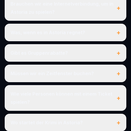
Brauchen wir eine Internetverbindung, um in
+
Astoria zu spielen?
+
Was, wenn es in Astoria regnet?
+
Gibt es Gruppenrabatte?
+
Müssen wir ein Zeitfenster buchen?
Wie viele Personen können mit einem Ticket
+
spielen?
+
Wo startet der Krimi in Astoria?