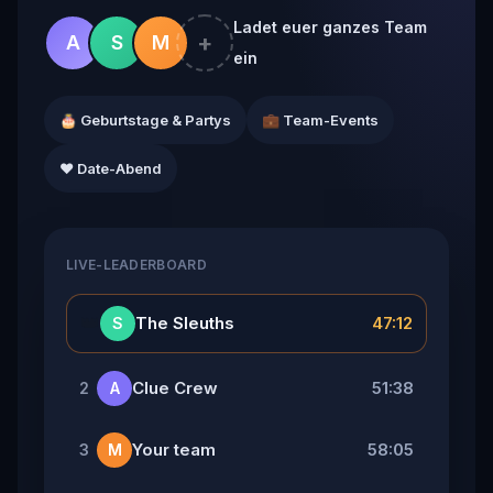
Ladet euer ganzes Team
+
A
S
M
ein
🎂 Geburtstage & Partys
💼 Team-Events
❤️ Date-Abend
LIVE-LEADERBOARD
👑
The Sleuths
47:12
S
Clue Crew
51:38
2
A
Your team
58:05
3
M