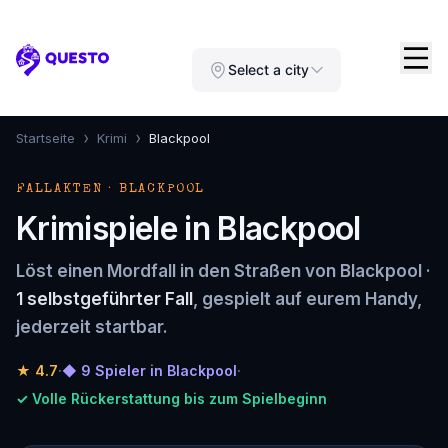
Questo
Select a city
›
›
Startseite
Krimi
Blackpool
FALLAKTEN · BLACKPOOL
Krimispiele in Blackpool
Löst einen Mordfall in den Straßen von Blackpool ·
1 selbstgeführter Fall
, gespielt auf eurem Handy,
jederzeit startbar.
★
4.7
·
◆ 9 Spieler in Blackpool
·
✓ Volle Rückerstattung bis zum Spielbeginn