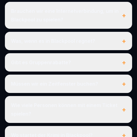
Brauchen wir eine Internetverbindung, um in
+
Blackpool zu spielen?
+
Was, wenn es in Blackpool regnet?
+
Gibt es Gruppenrabatte?
+
Müssen wir ein Zeitfenster buchen?
Wie viele Personen können mit einem Ticket
+
spielen?
+
Wo startet der Krimi in Blackpool?