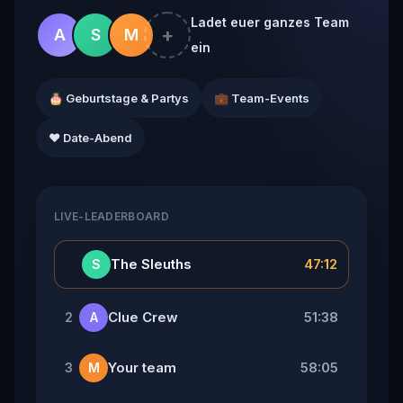
Ladet euer ganzes Team
+
A
S
M
ein
🎂 Geburtstage & Partys
💼 Team-Events
❤️ Date-Abend
LIVE-LEADERBOARD
👑
The Sleuths
47:12
S
Clue Crew
51:38
2
A
Your team
58:05
3
M