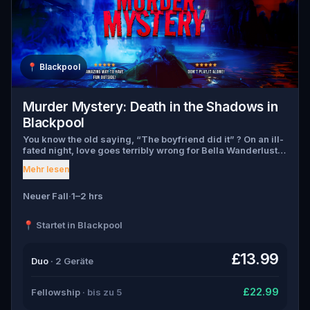
📍
Blackpool
Murder Mystery: Death in the Shadows in
Blackpool
You know the old saying, “The boyfriend did it” ? On an ill-
fated night, love goes terribly wrong for Bella Wanderlust
and Walter Bridges . Bella, a famous travel blogger, was
Mehr lesen
found dead during a ghost tour led by the theatrical Percy
Shadows . Now, it’s up to you to uncover the truth. Was it
Walter, the obsessed boyfriend? Percy, the ghost tour
Neuer Fall
·
1–2 hrs
guide with a flair for the dramatic? Or is someone else
hiding in the shadows? 🔎 Gather clues, interrogate
📍 Startet in Blackpool
suspects, and expose the real murderer before they strike
again. Make sure to have your pen and paper ready to jot
down all the crucial evidence.
£13.99
Duo
· 2 Geräte
£22.99
Fellowship
· bis zu 5