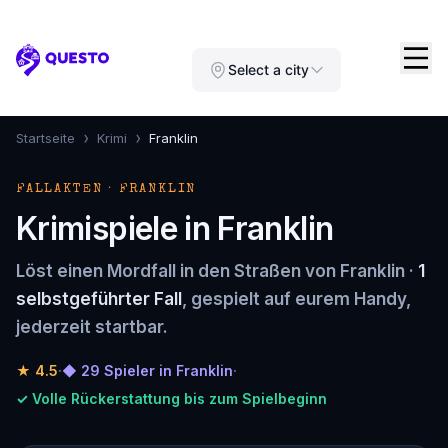
Questo
Select a city
›
›
Startseite
Krimi
Franklin
FALLAKTEN · FRANKLIN
Krimispiele in Franklin
Löst einen Mordfall in den Straßen von Franklin ·
1
selbstgeführter Fall
, gespielt auf eurem Handy,
jederzeit startbar.
★
4.5
·
◆ 29 Spieler in Franklin
·
✓ Volle Rückerstattung bis zum Spielbeginn