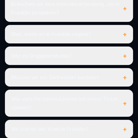
Brauchen wir eine Internetverbindung, um in
+
Franklin zu spielen?
+
Was, wenn es in Franklin regnet?
+
Gibt es Gruppenrabatte?
+
Müssen wir ein Zeitfenster buchen?
Wie viele Personen können mit einem Ticket
+
spielen?
+
Wo startet der Krimi in Franklin?