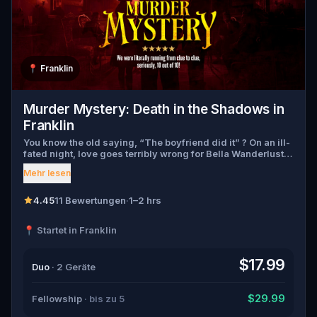
📍
Franklin
Murder Mystery: Death in the Shadows in
Franklin
You know the old saying, “The boyfriend did it” ? On an ill-
fated night, love goes terribly wrong for Bella Wanderlust
and Walter Bridges . Bella, a famous travel blogger, was
Mehr lesen
found dead during a ghost tour led by the theatrical Percy
Shadows . Now, it’s up to you to uncover the truth. Was it
Walter, the obsessed boyfriend? Percy, the ghost tour
4.45
11 Bewertungen
·
1–2 hrs
guide with a flair for the dramatic? Or is someone else
hiding in the shadows? 🔎 Gather clues, interrogate
📍 Startet in Franklin
suspects, and expose the real murderer before they strike
again. Make sure to have your pen and paper ready to jot
down all the crucial evidence.
$17.99
Duo
· 2 Geräte
$29.99
Fellowship
· bis zu 5