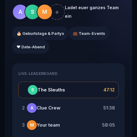
Ladet euer ganzes Team
+
A
S
M
ein
🎂 Geburtstage & Partys
💼 Team-Events
❤️ Date-Abend
LIVE-LEADERBOARD
👑
The Sleuths
47:12
S
Clue Crew
51:38
2
A
Your team
58:05
3
M