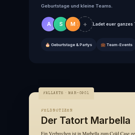
Geburtstage und kleine Teams.
+
A
S
M
Ladet euer ganzes 
🎂 Geburtstage & Partys
💼 Team-Events
FALLAKTE · MAR-0901
FELDNOTIZEN
Der Tatort Marbella
Ein Verbrechen ist in Marbella zum Cold Case gew