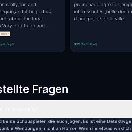
as really fun and
promenade agréable,eni
leging,and it helped us
intéressantes ,belle déco
rned about the local
d une partie de la ville
a.Very good app,and
erience.
 more
fied Player
Verified Player
tellte Fragen
Marbella gruselig?
keine Schauspieler, die euch jagen. Es ist eine Detektivge
 dunkle Wendungen, nicht an Horror. Wenn ihr etwas wirklich