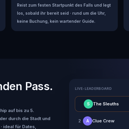
Reist zum festen Startpunkt des Falls und legt
los, sobald ihr bereit seid · rund um die Uhr,
keine Buchung, kein wartender Guide.
nden Pass.
LIVE-LEADERBOARD
👑
The Sleuths
S
ip auf bis zu 5.
der durch die Stadt und
Clue Crew
2
A
· ideal für Dates,