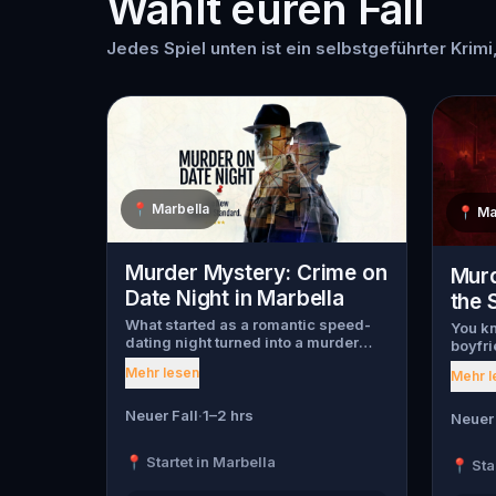
Wählt euren Fall
Jedes Spiel unten ist ein selbstgeführter Krimi,
📍
Marbella
📍
Ma
Murder Mystery: Crime on
Murd
Date Night in Marbella
the 
What started as a romantic speed-
You kn
dating night turned into a murder
boyfri
mystery. Just as introductions
night,
Mehr lesen
Mehr l
begin, a chilling scream tears
Bella 
through the crowd, one of the guests
. Bell
has been murdered , and the killer
Neuer Fall
·
1–2 hrs
found 
Neuer 
has fled into the city. Before panic
by the
can take hold, Agent X steps
Now, i
📍 Startet in Marbella
📍 Sta
forward. This was no random attack.
truth.
Every participant is now part of a
boyfri