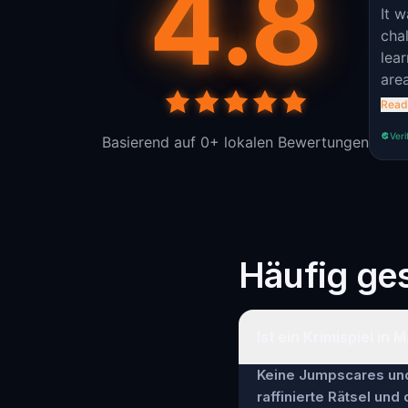
4.8
It w
chal
lea
are
exp
Read
Veri
Basierend auf 0+ lokalen Bewertungen
Häufig ges
Ist ein Krimispiel in 
Keine Jumpscares und 
raffinierte Rätsel und