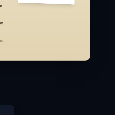
te
um
en,