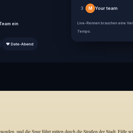
Your team
3
M
Live-Rennen brauchen eine Verb
Team ein
Tempo.
❤️ Date-Abend
orden, und die Spur führt mitten durch die Straßen der Stadt. Fälle w