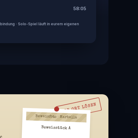
58:05
indung · Solo-Spiel läuft in eurem eigenen
VOR ORT LÖSEN
Beweisfoto · Marbella
Beweisstück A
ie