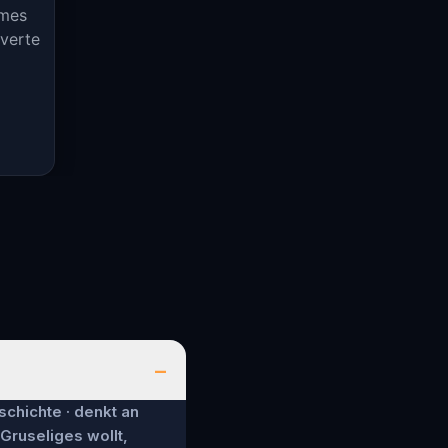
gmes
uverte
–
schichte · denkt an
 Gruseliges wollt,