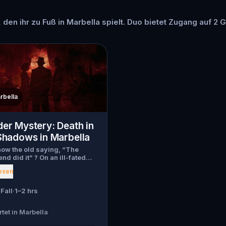
 den ihr zu Fuß in Marbella spielt. Duo bietet Zugang auf 2 G
rbella
er Mystery: Death in
Shadows in Marbella
ow the old saying, “The
end did it” ? On an ill-fated
 love goes terribly wrong for
esen
Wanderlust and Walter Bridges
a, a famous travel blogger, was
dead during a ghost tour led
Fall
·
1–2 hrs
 theatrical Percy Shadows .
t’s up to you to uncover the
rtet in Marbella
 Was it Walter, the obsessed
end? Percy, the ghost tour