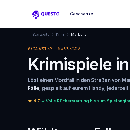
Geschenke
Questo
›
›
Startseite
Krimi
Marbella
FALLAKTEN · MARBELLA
Krimispiele i
Löst einen Mordfall in den Straßen von Mar
Fälle
, gespielt auf eurem Handy, jederzeit 
★
4.7
·
✓ Volle Rückerstattung bis zum Spielbegin