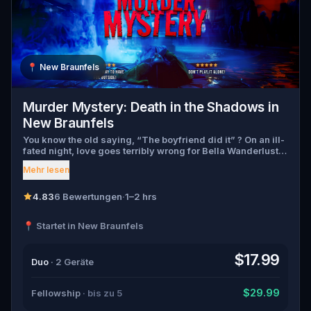
📍
New Braunfels
Murder Mystery: Death in the Shadows in
New Braunfels
You know the old saying, “The boyfriend did it” ? On an ill-
fated night, love goes terribly wrong for Bella Wanderlust
and Walter Bridges . Bella, a famous travel blogger, was
Mehr lesen
found dead during a ghost tour led by the theatrical Percy
Shadows . Now, it’s up to you to uncover the truth. Was it
Walter, the obsessed boyfriend? Percy, the ghost tour
4.83
6 Bewertungen
·
1–2 hrs
guide with a flair for the dramatic? Or is someone else
hiding in the shadows? 🔎 Gather clues, interrogate
📍 Startet in New Braunfels
suspects, and expose the real murderer before they strike
again. Make sure to have your pen and paper ready to jot
down all the crucial evidence.
$17.99
Duo
· 2 Geräte
$29.99
Fellowship
· bis zu 5