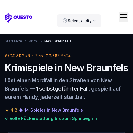
Questo
Select a city
›
›
Startseite
Krimi
New Braunfels
FALLAKTEN · NEW BRAUNFELS
Krimispiele in New Braunfels
Löst einen Mordfall in den Straßen von New
Braunfels —
1 selbstgeführter Fall
, gespielt auf
eurem Handy, jederzeit startbar.
★
4.8
·
◆ 14 Spieler in New Braunfels
·
✓ Volle Rückerstattung bis zum Spielbeginn