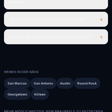
spielen?
+
Wo startet der Krimi in New Braunfels?
+
Können wir pausieren und weitermachen?
KRIMIS IN DER NÄHE
San Marcos
San Antonio
Austin
Round Rock
Georgetown
Killeen
MEHR MÖGLICHKEITEN, NEW BRAUNFELS ZU ENTDECKEN