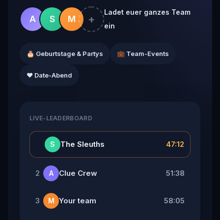
Ladet euer ganzes Team
+
A
S
M
ein
🎂 Geburtstage & Partys
💼 Team-Events
❤️ Date-Abend
LIVE-LEADERBOARD
👑
The Sleuths
47:12
S
Clue Crew
51:38
2
A
Your team
58:05
3
M