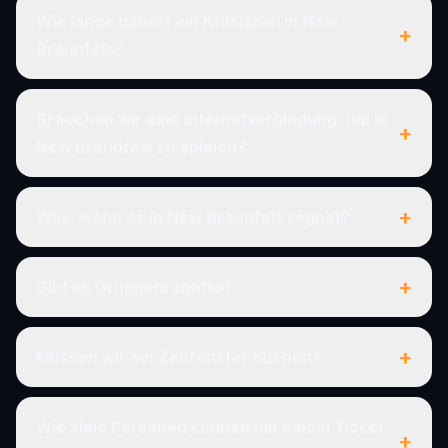
Wie lange dauert ein Krimispiel in New
+
Braunfels?
Brauchen wir eine Internetverbindung, um in
+
New Braunfels zu spielen?
+
Was, wenn es in New Braunfels regnet?
+
Gibt es Gruppenrabatte?
+
Müssen wir ein Zeitfenster buchen?
Wie viele Personen können mit einem Ticket
+