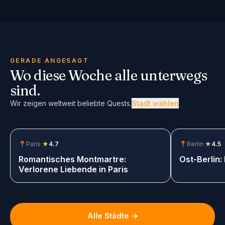
Wir zeigen 6 weltweit beliebte Quests.
GERADE ANGESAGT
Wo diese Woche alle unterwegs
sind.
Wir zeigen weltweit beliebte Quests.
Stadt wählen
📍
Paris
·
★
4.7
$12.99
📍
Berlin
·
★
4.5
Romantisches Montmartre:
Ost-Berlin:
Verlorene Liebende in Paris
Alle Städte →