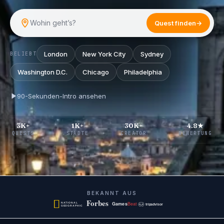
Wohin geht’s?
Quest finden
→
London
New York City
Sydney
BELIEBT
Washington D.C.
Chicago
Philadelphia
90-Sekunden-Intro ansehen
3K+
1K+
30K+
4.8★
QUESTS
STÄDTE
CREATOR
BEWERTUNG
BEKANNT AUS