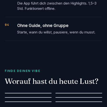
Die App führt dich zwischen den Highlights. 1,5–3
Std. Funktioniert offline.
04
Ohne Guide, ohne Gruppe
Starte, wann du willst, pausiere, wenn du musst.
FINDE DEINEN VIBE
Romantische
Worauf hast du heute Lust?
Auszeit
Squad Goals
Beliebte
Familienaktivität
True Crime
Date-Idee für zwei
Gruppen-Challenge
Stadtspaziergang
Geschichten
Sicher & lehrreich
Löse ein echtes Rätsel
Entdecken & lernen
Märchenhafte Abenteuer