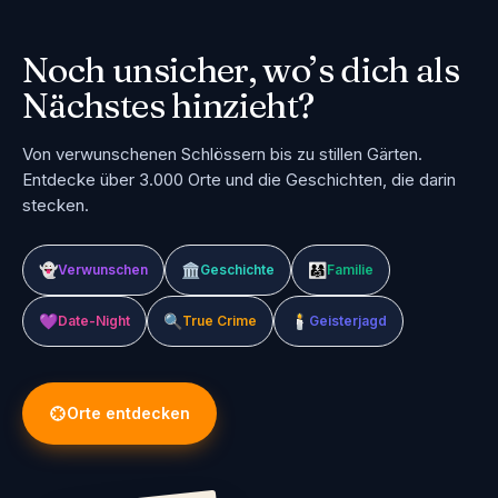
Noch unsicher,
wo’s dich als
Nächstes hinzieht?
Von verwunschenen Schlössern bis zu stillen Gärten.
Entdecke über 3.000 Orte und die Geschichten, die darin
stecken.
👻
🏛️
👨‍👩‍👧
Verwunschen
Geschichte
Familie
💜
🔍
🕯️
Date-Night
True Crime
Geisterjagd
Orte entdecken