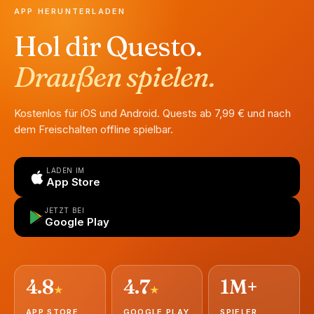
APP HERUNTERLADEN
Hol dir Questo.
Draußen spielen.
Kostenlos für iOS und Android. Quests ab 7,99 € und nach
dem Freischalten offline spielbar.
LADEN IM
App Store
JETZT BEI
Google Play
4.8
4.7
1M+
★
★
APP STORE
GOOGLE PLAY
SPIELER