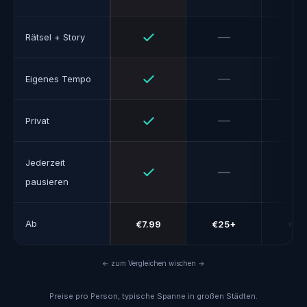
Ja
Nein
—
—
Rätsel + Story
Ja
Nein
—
Eigenes Tempo
Ja
Nein
—
Privat
Jederzeit
Ja
Nein
—
pausieren
Ab
€7.99
€25+
€10
← zum Vergleichen wischen →
Preise pro Person, typische Spanne in großen Städten.