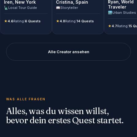
Ryan
,
World
Iren
,
New York
Cristina
,
Spain
Traveler
🗽
Local Tour Guide
📖
Storyteller
🏙️
Urban Studies
★
4.6
Rating
|
6 Quests
★
4.8
Rating
|
14 Quests
★
4.7
Rating
|
15 Q
Alle Creator ansehen
WAS ALLE FRAGEN
Alles, was du wissen willst,
bevor dein erstes Quest startet.