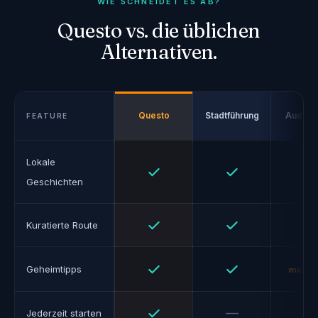
WIE SCHNEIDET ES AB?
Questo vs. die üblichen
Alternativen.
Questo
Stadtführung
Audiog
FEATURE
Lokale
Ja
Ja
Geschichten
Ja
Ja
Kuratierte Route
Ja
Ja
Geheimtipps
manch
Ja
Nein
—
Jederzeit starten