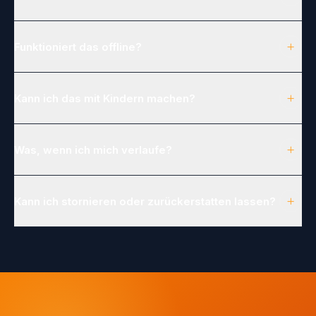
+
Funktioniert das offline?
+
Kann ich das mit Kindern machen?
+
Was, wenn ich mich verlaufe?
+
Kann ich stornieren oder zurückerstatten lassen?