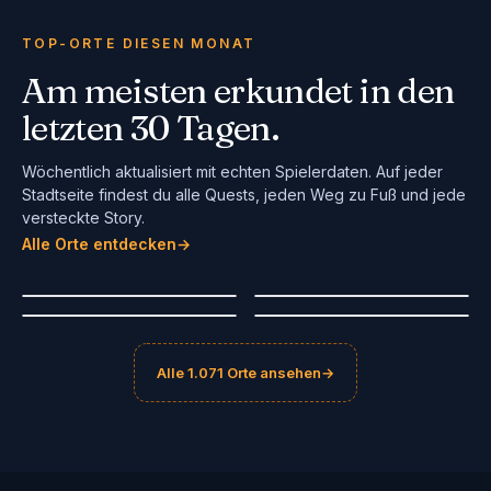
TOP-ORTE DIESEN MONAT
Am meisten erkundet in den
letzten 30 Tagen.
Wöchentlich aktualisiert mit echten Spielerdaten. Auf jeder
Stadtseite findest du alle Quests, jeden Weg zu Fuß und jede
versteckte Story.
Sibiu
Aalborg
Alle Orte entdecken
Bologna
→
Maastricht
Romania
Denmark
Italy
Netherlands
#
1
#
2
🔥
BELIEBT
🔥
BELIEBT
#
3
#
4
Alle 1.071 Orte ansehen
→