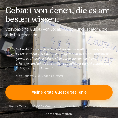
Gebaut von denen,
die es am
besten wissen.
Storybasierte Quests von Locals, Guides und Creatorn, die
jede Ecke kennen.
“
Ich habe die erste Quest gebaut, um meine Stadt in einen Spielplatz
zu verwandeln. Über 1000 Städte später hat sich die Mission nicht
geändert: Menschen helfen, nicht nur zu touren, sondern zu
erkunden, und lokale Storyteller zu befähigen, die Geheimnisse zu
lüften, die nur sie kennen.
”
Alex, Questo Mitgründer & Creator
Meine erste Quest erstellen
→
Werde Teil von 30.000+ Creatorn mit monatlicher Umsatzbeteiligung.
Kostenlos starten.