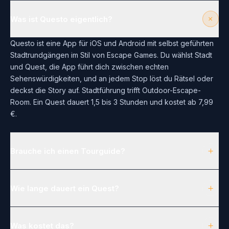
+
Was ist Questo eigentlich?
Questo ist eine App für iOS und Android mit selbst geführten
Stadtrundgängen im Stil von Escape Games. Du wählst Stadt
und Quest, die App führt dich zwischen echten
Sehenswürdigkeiten, und an jedem Stop löst du Rätsel oder
deckst die Story auf. Stadtführung trifft Outdoor-Escape-
Room. Ein Quest dauert 1,5 bis 3 Stunden und kostet ab 7,99
€.
+
Brauche ich einen Tourguide?
+
Wie lange dauert ein Quest?
+
Was kostet das?