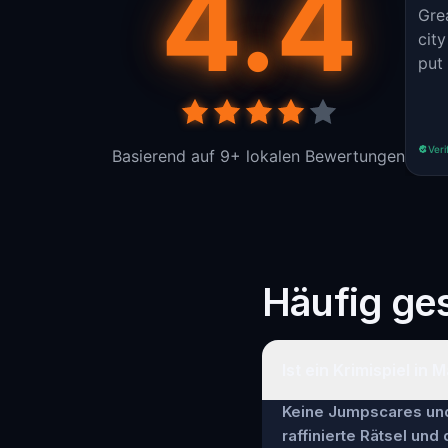
4.4
Gre
city 
put 
Veri
Basierend auf 9+ lokalen Bewertungen
Häufig ges
Ist ein Krimispiel in 
Keine Jumpscares und 
raffinierte Rätsel und