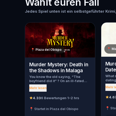
Wählt euren Fall
Jedes Spiel unten ist ein selbstgeführter Krimi
📍
Ma
📍
Plaza del Obispo
Murd
Murder Mystery: Death in
Date
the Shadows in Malaga
What s
You know the old saying, “The
dating
boyfriend did it” ? On an ill-fated
myster
night, love goes terribly wrong for
Mehr l
Mehr lesen
begin,
Bella Wanderlust and Walter Bridges
throug
. Bella, a famous travel blogger, was
has be
4.6
found dead during a ghost tour led
4.33
6 Bewertungen
·
1–2 hrs
has fl
by the theatrical Percy Shadows .
can ta
Now, it’s up to you to uncover the
📍 Sta
📍 Startet in Plaza del Obispo
forwar
truth. Was it Walter, the obsessed
Every 
boyfriend? Percy, the ghost tour