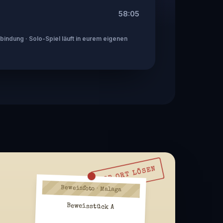
58:05
indung · Solo-Spiel läuft in eurem eigenen
VOR ORT LÖSEN
Beweisfoto · Malaga
Beweisstück A