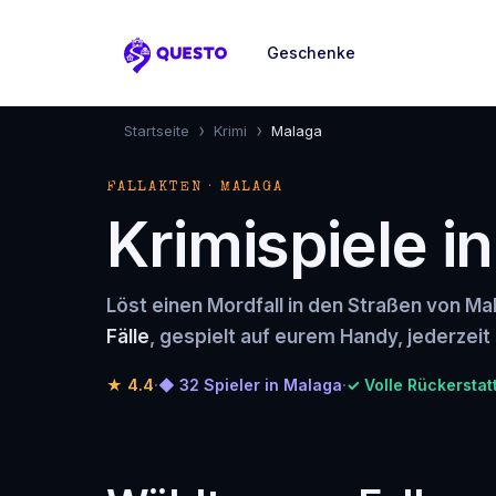
Geschenke
Questo
›
›
Startseite
Krimi
Malaga
FALLAKTEN · MALAGA
Krimispiele i
Löst einen Mordfall in den Straßen von Ma
Fälle
, gespielt auf eurem Handy, jederzeit 
★
4.4
·
◆ 32 Spieler in Malaga
·
✓ Volle Rückerstat