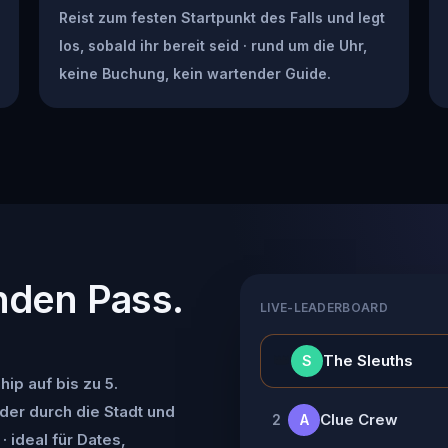
Reist zum festen Startpunkt des Falls und legt
los, sobald ihr bereit seid · rund um die Uhr,
keine Buchung, kein wartender Guide.
nden Pass.
LIVE-LEADERBOARD
👑
The Sleuths
S
ip auf bis zu 5.
der durch die Stadt und
Clue Crew
2
A
· ideal für Dates,