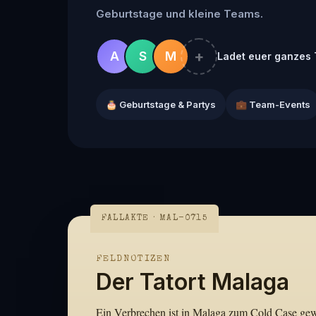
Geburtstage und kleine Teams.
+
A
S
M
Ladet euer ganzes 
🎂 Geburtstage & Partys
💼 Team-Events
FALLAKTE · MAL-0715
FELDNOTIZEN
Der Tatort Malaga
Ein Verbrechen ist in Malaga zum Cold Case gewor