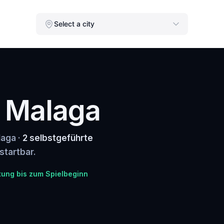
Select a city
n Malaga
laga ·
2 selbstgeführte
startbar.
tung bis zum Spielbeginn