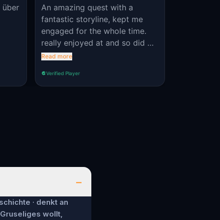
l über
An amazing quest with a
fantastic storyline, kept me
engaged for the whole time.
really enjoyed at and so did my
6 year old. We have learnt so
Read more
much about Picasso and
Verified Player
Málaga.
–
schichte · denkt an
 Gruseliges wollt,