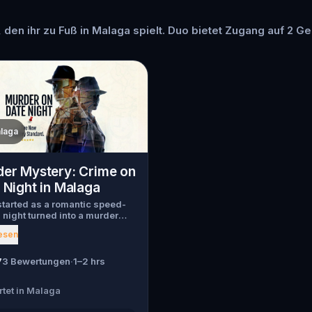
, den ihr zu Fuß in Malaga spielt. Duo bietet Zugang auf 2 Ge
laga
er Mystery: Crime on
 Night in Malaga
tarted as a romantic speed-
 night turned into a murder
y. Just as introductions
esen
 a chilling scream tears
h the crowd, one of the guests
en murdered , and the killer
7
3 Bewertungen
·
1–2 hrs
ed into the city. Before panic
ke hold, Agent X steps
rtet in Malaga
d. This was no random attack.
participant is now part of a