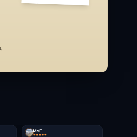
n,
MMT