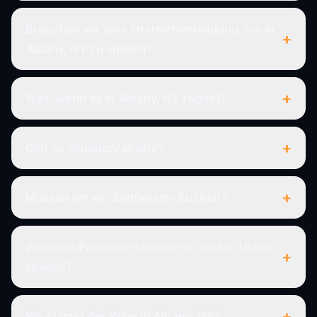
Brauchen wir eine Internetverbindung, um in
+
Albany, NY zu spielen?
+
Was, wenn es in Albany, NY regnet?
+
Gibt es Gruppenrabatte?
+
Müssen wir ein Zeitfenster buchen?
Wie viele Personen können mit einem Ticket
+
spielen?
+
Wo startet der Krimi in Albany, NY?