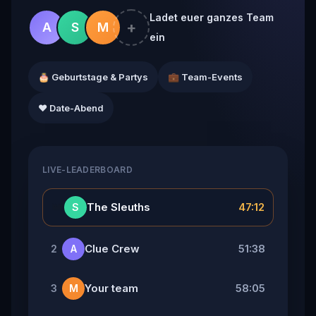
Ladet euer ganzes Team
+
A
S
M
ein
🎂 Geburtstage & Partys
💼 Team-Events
❤️ Date-Abend
LIVE-LEADERBOARD
👑
The Sleuths
47:12
S
Clue Crew
51:38
2
A
Your team
58:05
3
M