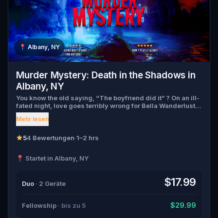
📍
Albany, NY
Murder Mystery: Death in the Shadows in
Albany, NY
You know the old saying, “The boyfriend did it” ? On an ill-
fated night, love goes terribly wrong for Bella Wanderlust
and Walter Bridges . Bella, a famous travel blogger, was
Mehr lesen
found dead during a ghost tour led by the theatrical Percy
Shadows . Now, it’s up to you to uncover the truth. Was it
Walter, the obsessed boyfriend? Percy, the ghost tour
5
4 Bewertungen
·
1–2 hrs
guide with a flair for the dramatic? Or is someone else
hiding in the shadows? 🔎 Gather clues, interrogate
📍 Startet in Albany, NY
suspects, and expose the real murderer before they strike
again. Make sure to have your pen and paper ready to jot
down all the crucial evidence.
$17.99
Duo
· 2 Geräte
$29.99
Fellowship
· bis zu 5