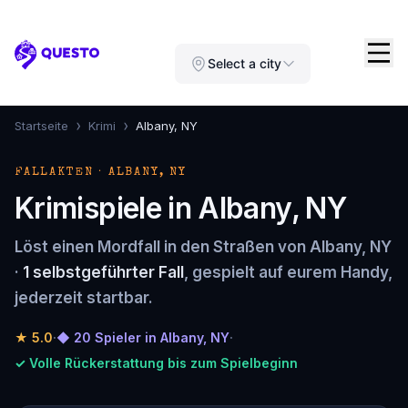
Questo
Select a city
›
›
Startseite
Krimi
Albany, NY
FALLAKTEN · ALBANY, NY
Krimispiele in Albany, NY
Löst einen Mordfall in den Straßen von Albany, NY
·
1 selbstgeführter Fall
, gespielt auf eurem Handy,
jederzeit startbar.
★
5.0
·
◆ 20 Spieler in Albany, NY
·
✓ Volle Rückerstattung bis zum Spielbeginn