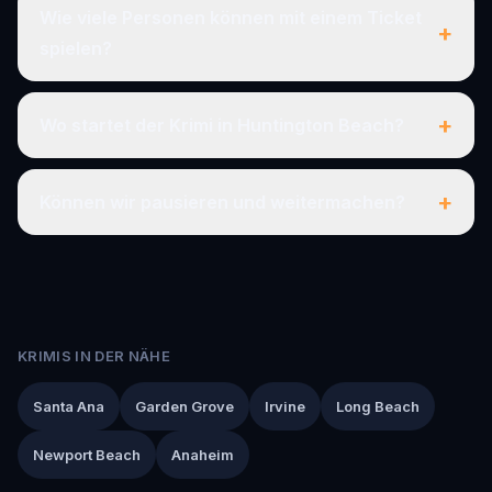
Wie viele Personen können mit einem Ticket
+
spielen?
+
Wo startet der Krimi in Huntington Beach?
+
Können wir pausieren und weitermachen?
KRIMIS IN DER NÄHE
Santa Ana
Garden Grove
Irvine
Long Beach
Newport Beach
Anaheim