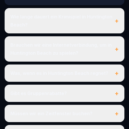
Wie lange dauert ein Krimispiel in Huntington
+
Beach?
Brauchen wir eine Internetverbindung, um in
+
Huntington Beach zu spielen?
+
Was, wenn es in Huntington Beach regnet?
+
Gibt es Gruppenrabatte?
+
Müssen wir ein Zeitfenster buchen?