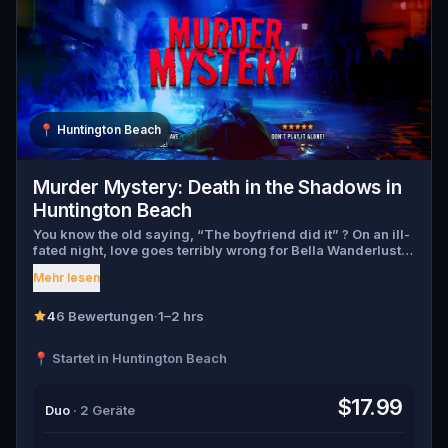
📍
Huntington Beach
Murder Mystery: Death in the Shadows in
Huntington Beach
You know the old saying, “The boyfriend did it” ? On an ill-
fated night, love goes terribly wrong for Bella Wanderlust
and Walter Bridges . Bella, a famous travel blogger, was
Mehr lesen
found dead during a ghost tour led by the theatrical Percy
Shadows . Now, it’s up to you to uncover the truth. Was it
Walter, the obsessed boyfriend? Percy, the ghost tour
4
6 Bewertungen
·
1–2 hrs
guide with a flair for the dramatic? Or is someone else
hiding in the shadows? 🔎 Gather clues, interrogate
📍 Startet in Huntington Beach
suspects, and expose the real murderer before they strike
again. Make sure to have your pen and paper ready to jot
down all the crucial evidence.
$17.99
Duo
· 2 Geräte