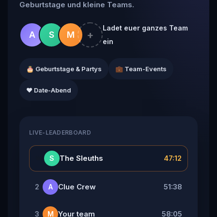
Geburtstage und kleine Teams.
Ladet euer ganzes Team
+
A
S
M
ein
🎂 Geburtstage & Partys
💼 Team-Events
❤️ Date-Abend
LIVE-LEADERBOARD
👑
The Sleuths
47:12
S
Clue Crew
51:38
2
A
Your team
58:05
3
M