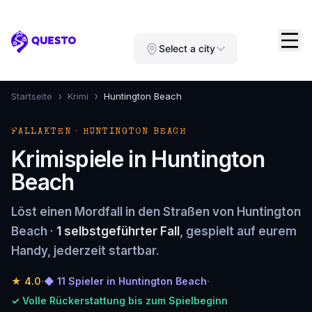
Questo
Select a city
›
›
Startseite
Krimi
Huntington Beach
FALLAKTEN · HUNTINGTON BEACH
Krimispiele in Huntington
Beach
Löst einen Mordfall in den Straßen von Huntington
Beach ·
1 selbstgeführter Fall
, gespielt auf eurem
Handy, jederzeit startbar.
★
4.0
·
◆ 11 Spieler in Huntington Beach
·
✓ Volle Rückerstattung bis zum Spielbeginn