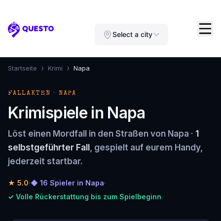
Questo
Select a city
›
›
Startseite
Krimi
Napa
FALLAKTEN · NAPA
Krimispiele in Napa
Löst einen Mordfall in den Straßen von Napa ·
1
selbstgeführter Fall
, gespielt auf eurem Handy,
jederzeit startbar.
★
5.0
·
◆ 16 Spieler in Napa
·
✓ Volle Rückerstattung bis zum Spielbeginn