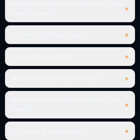
Brauchen wir eine Internetverbindung, um in
+
Napa zu spielen?
+
Was, wenn es in Napa regnet?
+
Gibt es Gruppenrabatte?
+
Müssen wir ein Zeitfenster buchen?
Wie viele Personen können mit einem Ticket
+
spielen?
+
Wo startet der Krimi in Napa?