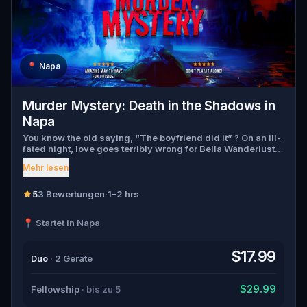
📍
Napa
Murder Mystery: Death in the Shadows in
Napa
You know the old saying, “The boyfriend did it” ? On an ill-
fated night, love goes terribly wrong for Bella Wanderlust
and Walter Bridges . Bella, a famous travel blogger, was
Mehr lesen
found dead during a ghost tour led by the theatrical Percy
Shadows . Now, it’s up to you to uncover the truth. Was it
Walter, the obsessed boyfriend? Percy, the ghost tour
5
3 Bewertungen
·
1–2 hrs
guide with a flair for the dramatic? Or is someone else
hiding in the shadows? 🔎 Gather clues, interrogate
📍 Startet in Napa
suspects, and expose the real murderer before they strike
again. Make sure to have your pen and paper ready to jot
down all the crucial evidence.
$17.99
Duo
· 2 Geräte
$29.99
Fellowship
· bis zu 5