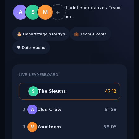
Ladet euer ganzes Team
+
A
S
M
ein
🎂 Geburtstage & Partys
💼 Team-Events
❤️ Date-Abend
LIVE-LEADERBOARD
👑
The Sleuths
47:12
S
Clue Crew
51:38
2
A
Your team
58:05
3
M