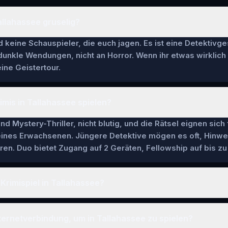
Tallahassee gruselig?
keine Schauspieler, die euch jagen. Es ist eine Detektivge
 dunkle Wendungen, nicht an Horror. Wenn ihr etwas wirklich
ine Geistertour.
imis in Tallahassee spielen?
nd Mystery-Thriller, nicht blutig, und die Rätsel eignen sich
 eines Erwachsenen. Jüngere Detektive mögen es oft, Hinwe
en. Duo bietet Zugang auf 2 Geräten, Fellowship auf bis zu 
Krimispiel in Tallahassee?
ternetverbindung, um in Tallahassee zu spielen?