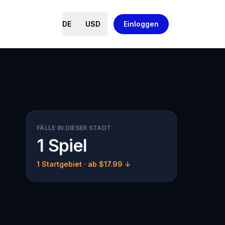
DE
USD
Einloggen
FÄLLE IN DIESER STADT
1 Spiel
1 Startgebiet
· ab $17.99 ↓