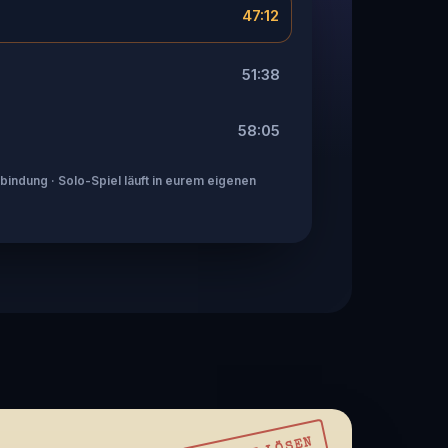
47:12
51:38
58:05
indung · Solo-Spiel läuft in eurem eigenen