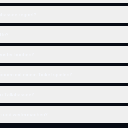
lahassee regnet?
tte?
fenster buchen?
önnen mit einem Ticket spielen?
 in Tallahassee?
en und weitermachen?