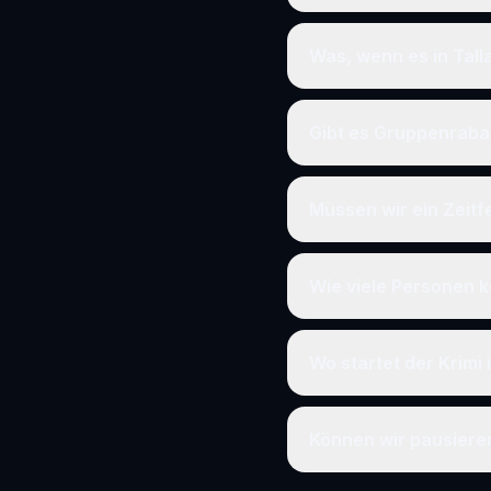
Was, wenn es in Tal
Gibt es Gruppenraba
Müssen wir ein Zeit
Wie viele Personen k
Wo startet der Krimi
Können wir pausier