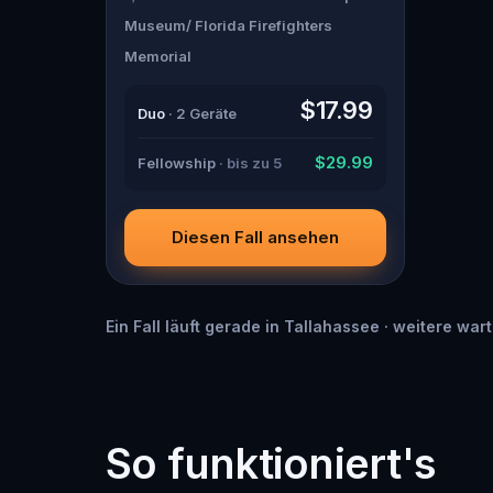
boyfriend? Percy, the ghost tour
Museum/ Florida Firefighters
guide with a flair for the dramatic?
Or is someone else hiding in the
Memorial
shadows? 🔎 Gather clues,
interrogate suspects, and expose
$17.99
the real murderer before they strike
Duo
· 2 Geräte
again. Make sure to have your pen
and paper ready to jot down all the
crucial evidence.
$29.99
Fellowship
· bis zu 5
Diesen Fall ansehen
Ein Fall läuft gerade in Tallahassee · weitere war
So funktioniert's