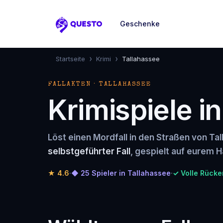
Geschenke
Questo
›
›
Startseite
Krimi
Tallahassee
FALLAKTEN · TALLAHASSEE
Krimispiele i
Löst einen Mordfall in den Straßen von Ta
selbstgeführter Fall
, gespielt auf eurem H
★
4.6
·
◆ 25 Spieler in Tallahassee
·
✓ Volle Rücke