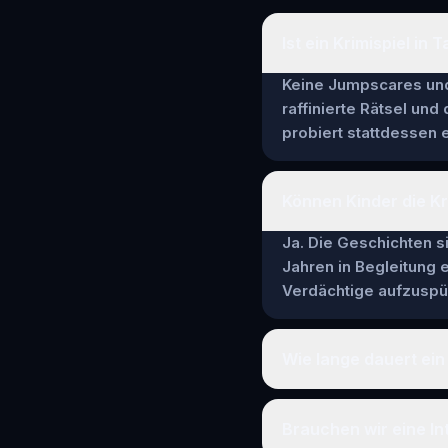
Ist ein Krimispiel in 
Keine Jumpscares und 
raffinierte Rätsel und
probiert stattdessen e
Können Kinder die Kr
Ja. Die Geschichten si
Jahren in Begleitung
Verdächtige aufzuspür
Wie lange dauert ein 
Brauchen wir eine In