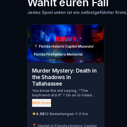
Wählt euren Fall
Jedes Spiel unten ist ein selbstgeführter Krimi
📍
Florida Historic Capitol Museum/
Florida Firefighters Memorial
Murder Mystery: Death in
the Shadows in
Tallahassee
You know the old saying, “The
boyfriend did it” ? On an ill-fated
night, love goes terribly wrong for
Mehr lesen
Bella Wanderlust and Walter Bridges
. Bella, a famous travel blogger, was
found dead during a ghost tour led
4.58
12 Bewertungen
·
1–2 hrs
by the theatrical Percy Shadows .
Now, it’s up to you to uncover the
📍 Startet in Florida Historic Capitol
truth. Was it Walter, the obsessed