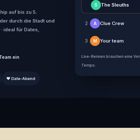
👑
The Sleuths
S
ip auf bis zu 5.
der durch die Stadt und
Clue Crew
2
A
· ideal für Dates,
Your team
3
M
Live-Rennen brauchen eine Verb
Team ein
Tempo.
❤️ Date-Abend