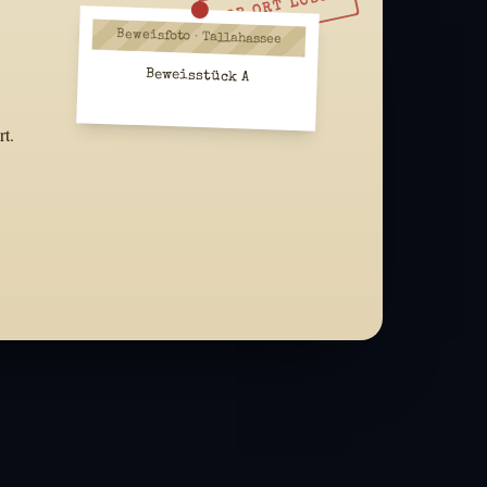
VOR ORT LÖSEN
Beweisfoto · Tallahassee
Beweisstück A
t.