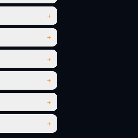
+
+
+
+
+
+