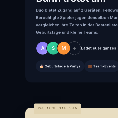
Duo bietet Zugang auf 2 Geräten, Fellowsh
Berechtigte Spieler jagen denselben Mör
vergleichen ihre Zeiten in der Bestenliste 
Geburtstage und kleine Teams.
+
A
S
M
Ladet euer ganzes 
🎂 Geburtstage & Partys
💼 Team-Events
FALLAKTE · TAL-0615