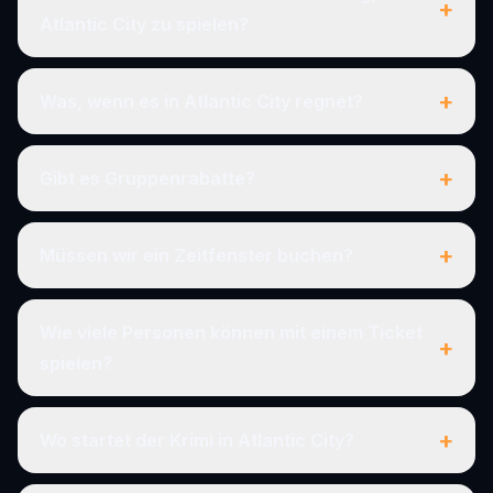
+
Atlantic City zu spielen?
+
Was, wenn es in Atlantic City regnet?
+
Gibt es Gruppenrabatte?
+
Müssen wir ein Zeitfenster buchen?
Wie viele Personen können mit einem Ticket
+
spielen?
+
Wo startet der Krimi in Atlantic City?