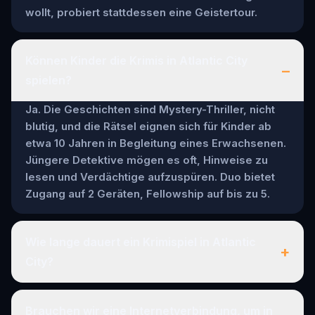
wollt, probiert stattdessen eine Geistertour.
Können Kinder die Krimis in Atlantic City
–
spielen?
Ja. Die Geschichten sind Mystery-Thriller, nicht
blutig, und die Rätsel eignen sich für Kinder ab
etwa 10 Jahren in Begleitung eines Erwachsenen.
Jüngere Detektive mögen es oft, Hinweise zu
lesen und Verdächtige aufzuspüren. Duo bietet
Zugang auf 2 Geräten, Fellowship auf bis zu 5.
Wie lange dauert ein Krimispiel in Atlantic
+
City?
Brauchen wir eine Internetverbindung, um in