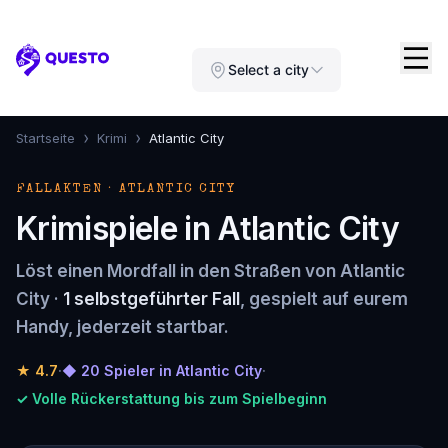
Questo
Select a city
›
›
Startseite
Krimi
Atlantic City
FALLAKTEN · ATLANTIC CITY
Krimispiele in Atlantic City
Löst einen Mordfall in den Straßen von Atlantic
City ·
1 selbstgeführter Fall
, gespielt auf eurem
Handy, jederzeit startbar.
★
4.7
·
◆ 20 Spieler in Atlantic City
·
✓ Volle Rückerstattung bis zum Spielbeginn