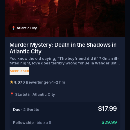
📍
Atlantic City
Murder Mystery: Death in the Shadows in
Atlantic City
You know the old saying, “The boyfriend did it” ? On an ill-
fated night, love goes terribly wrong for Bella Wanderlust
and Walter Bridges . Bella, a famous travel blogger, was
Mehr lesen
found dead during a ghost tour led by the theatrical Percy
Shadows . Now, it’s up to you to uncover the truth. Was it
Walter, the obsessed boyfriend? Percy, the ghost tour
4.67
6 Bewertungen
·
1–2 hrs
guide with a flair for the dramatic? Or is someone else
hiding in the shadows? 🔎 Gather clues, interrogate
📍 Startet in Atlantic City
suspects, and expose the real murderer before they strike
again. Make sure to have your pen and paper ready to jot
down all the crucial evidence.
$17.99
Duo
· 2 Geräte
$29.99
Fellowship
· bis zu 5