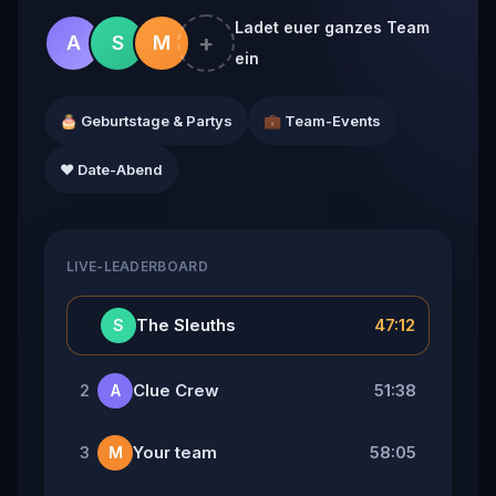
Ladet euer ganzes Team
+
A
S
M
ein
🎂 Geburtstage & Partys
💼 Team-Events
❤️ Date-Abend
LIVE-LEADERBOARD
👑
The Sleuths
47:12
S
Clue Crew
51:38
2
A
Your team
58:05
3
M